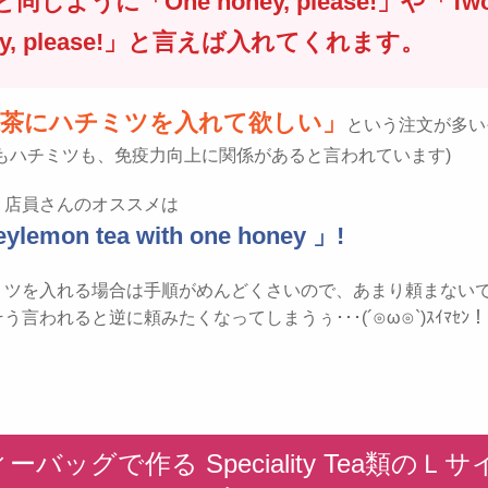
同じように「One honey, please!」や「Tw
ey, please!」と言えば入れてくれます。
緑茶にハチミツを入れて欲しい」
という注文が多い
茶もハチミツも、免疫力向上に関係があると言われています)
、店員さんのオススメは
ylemon tea with one honey 」!
ミツを入れる場合は手順がめんどくさいので、あまり頼まない
う言われると逆に頼みたくなってしまうぅ･･･(´⊙ω⊙`)ｽｲﾏｾﾝ！
ィーバッグで作る Speciality Tea類のＬ