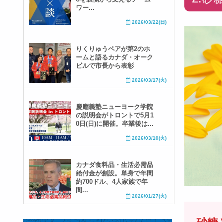
ワー...
2026/03/22(日)
りくりゅうペアが第2のホ
ームと語るカナダ・オーク
ビルで市長から表彰
2026/03/17(火)
慶應義塾ニューヨーク学院
の説明会がトロントで5月1
0日(日)に開催。卒業後は...
2026/03/10(火)
カナダ食料品・生活必需品
給付金が創設。単身で年間
約700ドル、4人家族で年
間...
2026/01/27(火)