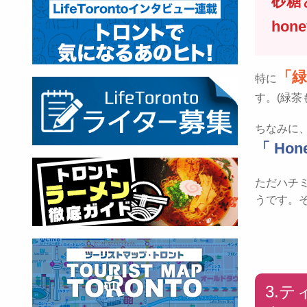
砂糖と
hon
「
特に
す。(緑
ちなみに
「 Hone
ただハチ
うです。そ
3.テ