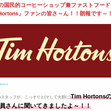
の国民的コーヒーショップ兼ファストフード
 Hortons」ファンの皆さ～ん！！朗報です～
Hortons
Tim Horton
rontoスタッフが、こっそりと(そして大胆に)
員さんに聞いてきましたよ～！！