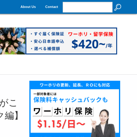
About Us
Contact
員がこ
ク編】