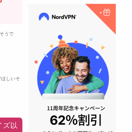
o
そうで
でほしいそ
サイズ以