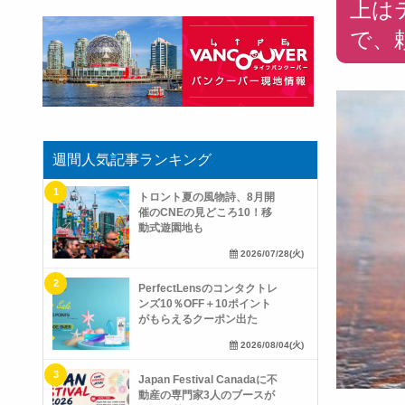
上は
で、
週間人気記事ランキング
トロント夏の風物詩、8月開
催のCNEの見どころ10！移
動式遊園地も
2026/07/28(火)
PerfectLensのコンタクトレ
ンズ10％OFF＋10ポイント
がもらえるクーポン出た
2026/08/04(火)
Japan Festival Canadaに不
動産の専門家3人のブースが