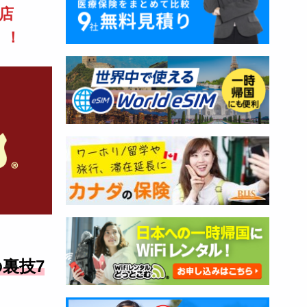
店
！！
sの裏技7