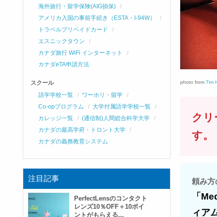
海外旅行・留学保険(AIG損保)
アメリカ入国の事前手続き（ESTA・I-94W）
トラベルプリペイドカード
エスニックタウン
カナダ旅行 WiFi インターネット
カナダeTA申請方法
スクール
photo from
Tim 
語学学校一覧
ワーホリ・留学
Co-opプログラム
大学付属語学学校一覧
クリ
カレッジ一覧
(通信制)人間総合科学大学
カナダの最高学府・トロント大学
す。
カナダの義務教育システム
注目記事
頼み方
「Med
PerfectLensのコンタクト
レンズ10％OFF＋10ポイ
ィアム
ントがもらえる...