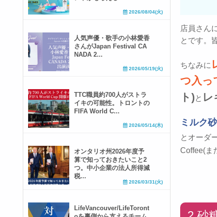
2026/08/04(火)
店員さん
人気声優・歌手の小林愛香
とです。
さんがJapan Festival CA
NADA 2...
ちなみに
2026/05/19(火)
つ入っ
TTC職員約700人がストラ
ト)
レ
と
イキの可能性。トロントの
FIFA World C...
ミルク砂
2026/05/14(木)
とオーダ
Coffee(
オンタリオ州2026年度予
算で知っておきたいこと2
つ。中小企業の法人所得減
税...
2026/03/31(火)
LifeVancouver/LifeToront
2.
oを裏側から支えるチーム