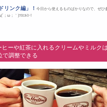
ドリンク編」！
今日から使えるものばかりなので、ぜひ
´；ω；｀)ﾂｶｴﾙﾖｰ!
コーヒーや紅茶に入れるクリームやミルクは0
位で調整できる