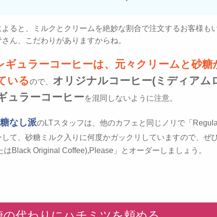
によると、ミルクとクリームを絶妙な割合で注文するお客様も
皆さん、こだわりがありますからね。
レギュラーコーヒーは、元々クリームと砂糖
ている
オリジナルコーヒー(ミディアム
ので、
ギュラーコーヒー
を混同しないように注意。
糖なし派
のLTスタッフは、他のカフェと同じノリで「Regular C
ーして、砂糖ミルク入りに何度かガックリしていますので、ぜ
またはBlack Original Coffee),Please」とオーダーしましょう。
砂糖の代わりにハチミツを頼める