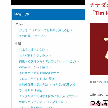
カナダ
「Tim
特集記事
グルメ
おせち
トロントでお刺身が買えるお店
魚の名前
ラーメン
生活
日本語の通じる病院
カナダ歯科ケアプラン
両親・祖父母をカナダに呼ぶ(スーパービザ)
不動産マーケット情報
クロネコヤマト国際宅急便エコ
クロネコヤマト 日本に荷物
photo from
Tim 
自動車保険の節約方法
カナダの保険比較
ワーホリ向け保険
LifeTo
オンタリオ州で自動車保険に賢く入る方法
つを店
免税ショッピング
ゴミ分別方法
トロント基本情報
HST