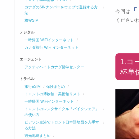
カナダのSINナンバーをウェブで登録する方
「
今回は
法
くださいね(
格安SIM
デジタル
一時帰国 WiFiインターネット
カナダ旅行 WiFi インターネット
エージェント
1.
アクティベイトカナダ留学センター
杯単
トラベル
旅行eSIM
保険まとめ
トロントの博物館・美術館リスト
一時帰国 WiFiインターネット
トロントのレンタサイクル「バイクシェア」
の使い方
ピアソン空港でトロント日本語地図を入手す
る方法
観光地総まとめ