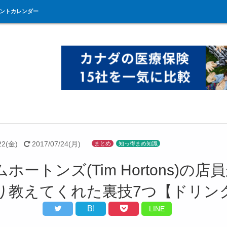
ントカレンダー
22(金)
2017/07/24(月)
まとめ
知っ得まめ知識
ホートンズ(Tim Hortons)の店
り教えてくれた裏技7つ【ドリン
B!
LINE