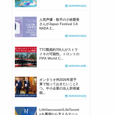
2026/08/04(火)
人気声優・歌手の小林愛香
さんがJapan Festival CA
NADA 2...
2026/05/19(火)
TTC職員約700人がストラ
イキの可能性。トロントの
FIFA World C...
2026/05/14(木)
オンタリオ州2026年度予
算で知っておきたいこと2
つ。中小企業の法人所得減
税...
2026/03/31(火)
LifeVancouver/LifeToront
oを裏側から支えるチーム