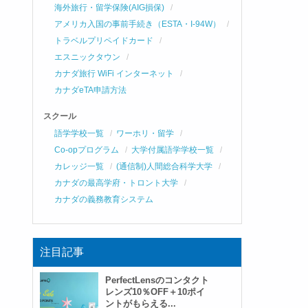
海外旅行・留学保険(AIG損保)
アメリカ入国の事前手続き（ESTA・I-94W）
トラベルプリペイドカード
エスニックタウン
カナダ旅行 WiFi インターネット
カナダeTA申請方法
スクール
語学学校一覧
ワーホリ・留学
Co-opプログラム
大学付属語学学校一覧
カレッジ一覧
(通信制)人間総合科学大学
カナダの最高学府・トロント大学
カナダの義務教育システム
注目記事
PerfectLensのコンタクト
レンズ10％OFF＋10ポイ
ントがもらえる...