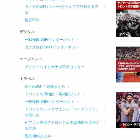
カナダのSINナンバーをウェブで登録する方
法
格安SIM
デジタル
一時帰国 WiFiインターネット
カナダ旅行 WiFi インターネット
エージェント
アクティベイトカナダ留学センター
トラベル
旅行eSIM
保険まとめ
トロントの博物館・美術館リスト
一時帰国 WiFiインターネット
トロントのレンタサイクル「バイクシェア」
の使い方
ピアソン空港でトロント日本語地図を入手す
る方法
観光地総まとめ