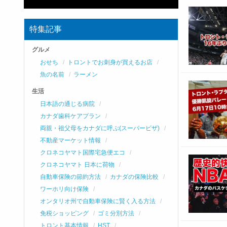
特集記事
グルメ
おせち
トロントでお刺身が買えるお店
魚の名前
ラーメン
生活
日本語の通じる病院
カナダ歯科ケアプラン
両親・祖父母をカナダに呼ぶ(スーパービザ)
不動産マーケット情報
クロネコヤマト国際宅急便エコ
クロネコヤマト 日本に荷物
自動車保険の節約方法
カナダの保険比較
ワーホリ向け保険
オンタリオ州で自動車保険に賢く入る方法
免税ショッピング
ゴミ分別方法
トロント基本情報
HST