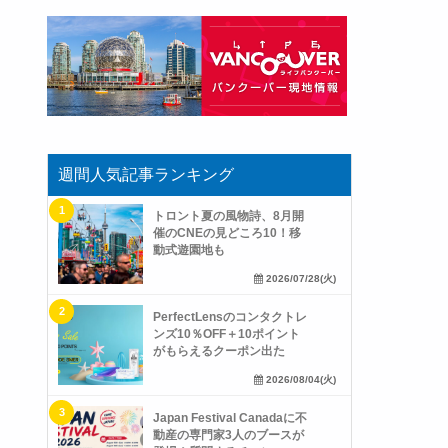
週間人気記事ランキング
トロント夏の風物詩、8月開
催のCNEの見どころ10！移
動式遊園地も
2026/07/28(火)
PerfectLensのコンタクトレ
ンズ10％OFF＋10ポイント
がもらえるクーポン出た
2026/08/04(火)
Japan Festival Canadaに不
動産の専門家3人のブースが