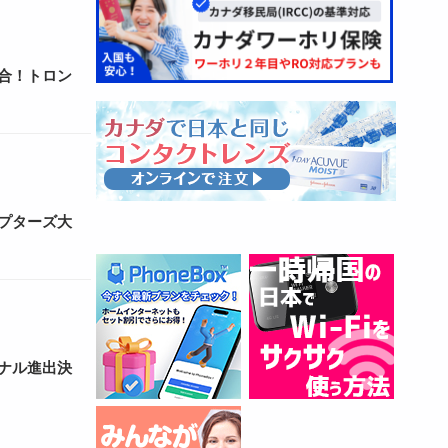
合！トロン
プターズ大
ナル進出決