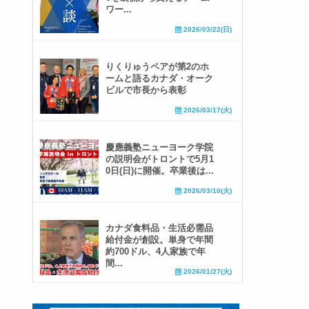
ワー...
2026/03/22(日)
りくりゅうペアが第2のホ
ームと語るカナダ・オーク
ビルで市長から表彰
2026/03/17(火)
慶應義塾ニューヨーク学院
の説明会がトロントで5月1
0日(日)に開催。卒業後は...
2026/03/10(火)
カナダ食料品・生活必需品
給付金が創設。単身で年間
約700ドル、4人家族で年
間...
2026/01/27(火)