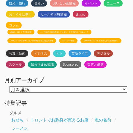
観光・旅行
住まい
おいしい食情報
イベント
ニュース
お！イイ仕事！
セール＆お得情報
まとめ
コラム
JSSのトロント生活相談室
カナダ政府公認移民コンサルタント白石有紀のビザニュース
メープルエデュケーションのカナダ留学お役立ち情報
トロント不動産
Ayudanteの「GA4: 基本から学ぶ最新分析」
写真・動画
ビジネス
ヒト
英語ライフ
デジタル
スクール
知っ得まめ知識
Sponsored
美容と健康
月別アーカイブ
月
別
ア
ー
特集記事
カ
イ
グルメ
ブ
おせち
トロントでお刺身が買えるお店
魚の名前
ラーメン