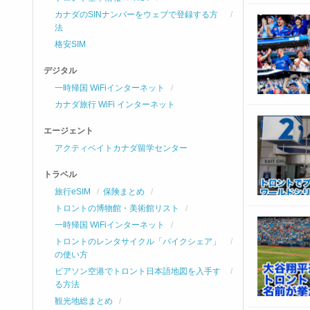
カナダのSINナンバーをウェブで登録する方
法
格安SIM
デジタル
一時帰国 WiFiインターネット
カナダ旅行 WiFi インターネット
エージェント
アクティベイトカナダ留学センター
トラベル
旅行eSIM
保険まとめ
トロントの博物館・美術館リスト
一時帰国 WiFiインターネット
トロントのレンタサイクル「バイクシェア」
の使い方
ピアソン空港でトロント日本語地図を入手す
る方法
観光地総まとめ