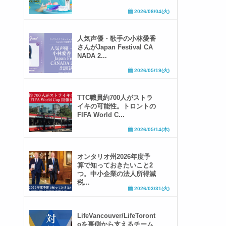
2026/08/04(火)
人気声優・歌手の小林愛香
さんがJapan Festival CA
NADA 2...
2026/05/19(火)
TTC職員約700人がストラ
イキの可能性。トロントの
FIFA World C...
2026/05/14(木)
オンタリオ州2026年度予
算で知っておきたいこと2
つ。中小企業の法人所得減
税...
2026/03/31(火)
LifeVancouver/LifeToront
oを裏側から支えるチーム