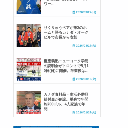
ワー...
2026/03/22(日)
りくりゅうペアが第2のホ
ームと語るカナダ・オーク
ビルで市長から表彰
2026/03/17(火)
慶應義塾ニューヨーク学院
の説明会がトロントで5月1
0日(日)に開催。卒業後は...
2026/03/10(火)
カナダ食料品・生活必需品
給付金が創設。単身で年間
約700ドル、4人家族で年
間...
2026/01/27(火)