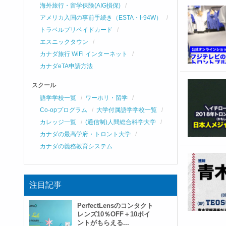
海外旅行・留学保険(AIG損保)
アメリカ入国の事前手続き（ESTA・I-94W）
トラベルプリペイドカード
エスニックタウン
カナダ旅行 WiFi インターネット
カナダeTA申請方法
スクール
語学学校一覧
ワーホリ・留学
Co-opプログラム
大学付属語学学校一覧
カレッジ一覧
(通信制)人間総合科学大学
カナダの最高学府・トロント大学
カナダの義務教育システム
注目記事
PerfectLensのコンタクト
レンズ10％OFF＋10ポイ
ントがもらえる...