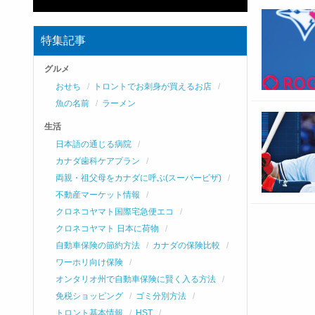
特集記事
グルメ
おせち
トロントでお刺身が買えるお店
魚の名前
ラーメン
生活
日本語の通じる病院
カナダ歯科ケアプラン
両親・祖父母をカナダに呼ぶ(スーパービザ)
不動産マーケット情報
クロネコヤマト国際宅急便エコ
クロネコヤマト 日本に荷物
自動車保険の節約方法
カナダの保険比較
ワーホリ向け保険
オンタリオ州で自動車保険に賢く入る方法
免税ショッピング
ゴミ分別方法
トロント基本情報
HST