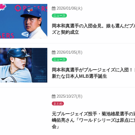
2026/01/06(火)
ニュース
岡本和真選手の入団会見。娘も選んだブ
ズと契約成立
2026/01/05(月)
ニュース
岡本和真選手がブルージェイズに入団！
新たな日本人MLB選手誕生
2025/10/27(月)
まとめ
元ブルージェイズ投手・菊池雄星選手の
嶋佑亮さん「ワールドシリーズは原点に
会」