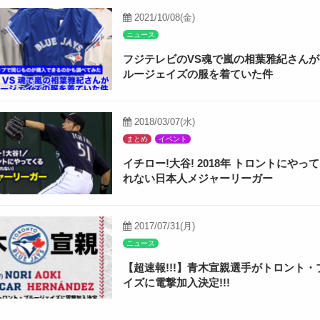
2021/10/08(金)
ニュース
フジテレビのVS魂で嵐の相葉雅紀さん
ルージェイズの服を着ていた件
2018/03/07(水)
まとめ
イベント
イチロー!大谷! 2018年 トロントにやっ
れない日本人メジャーリーガー
2017/07/31(月)
ニュース
【超速報!!!】青木宣親選手がトロント・
イズに電撃加入決定!!!