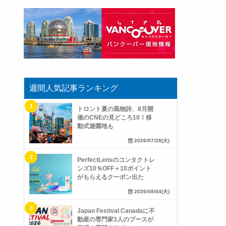
週間人気記事ランキング
トロント夏の風物詩、8月開
催のCNEの見どころ10！移
動式遊園地も
2026/07/28(火)
PerfectLensのコンタクトレ
ンズ10％OFF＋10ポイント
がもらえるクーポン出た
2026/08/04(火)
Japan Festival Canadaに不
動産の専門家3人のブースが