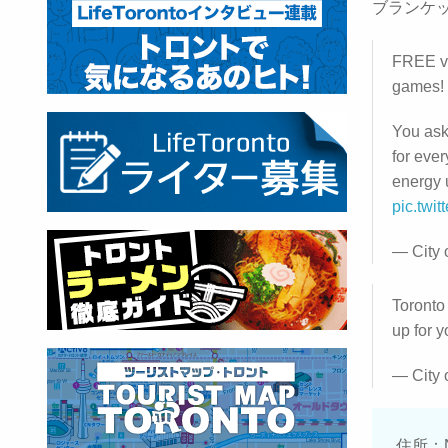
ブランケ
FREE vi
games!
You ask
for eve
energy 
pic.twi
— City 
Toronto
up for 
— City 
住所：Na