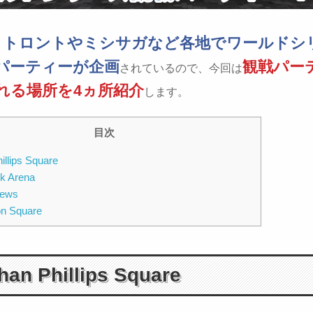
トロントやミシサガなど各地でワールドシ
、
パーティーが企画
観戦パー
されているので、今回は
れる場所を4ヵ所紹介
します。
目次
illips Square
k Arena
iews
on Square
han Phillips Square