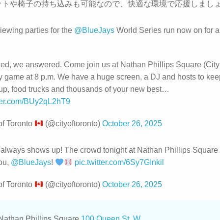
ットや椅子の持ち込みも可能なので、快適な環境で応援しまし
ewing parties for the
@BlueJays
World Series run now on for al
ed, we answered. Come join us at Nathan Phillips Square (City
ry game at 8 p.m. We have a huge screen, a DJ and hosts to kee
up, food trucks and thousands of your new best…
tter.com/BUy2qL2hT9
of Toronto
(@cityoftoronto)
October 26, 2025
 always shows up! The crowd tonight at Nathan Phillips Square i
you,
@BlueJays
!
pic.twitter.com/6Sy7GInkil
of Toronto
(@cityoftoronto)
October 26, 2025
than Phillips Square
100 Queen St. W.