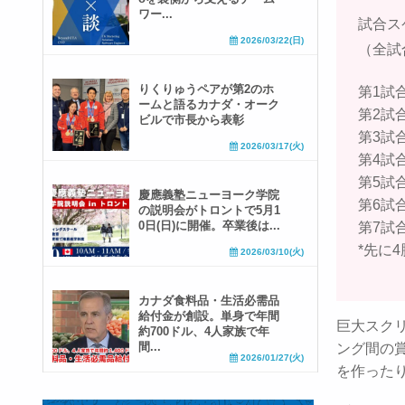
ワー...
試合ス
2026/03/22(日)
（全試
りくりゅうペアが第2のホ
第1試
ームと語るカナダ・オーク
第2試
ビルで市長から表彰
第3試合
2026/03/17(火)
第4試合
第5試合
慶應義塾ニューヨーク学院
第6試合
の説明会がトロントで5月1
0日(日)に開催。卒業後は...
第7試
*先に
2026/03/10(火)
カナダ食料品・生活必需品
給付金が創設。単身で年間
巨大スク
約700ドル、4人家族で年
間...
ング間の
2026/01/27(火)
を作った