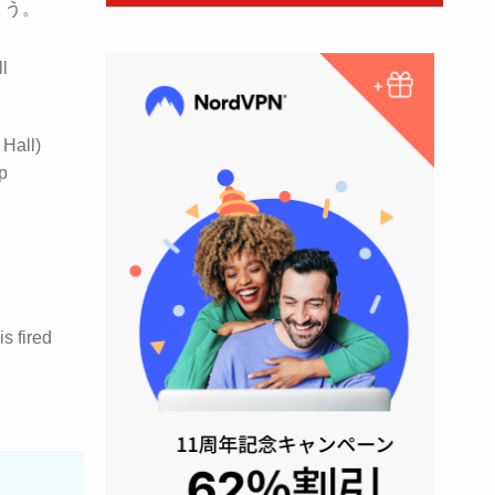
ょう。
l
 Hall)
p
s fired