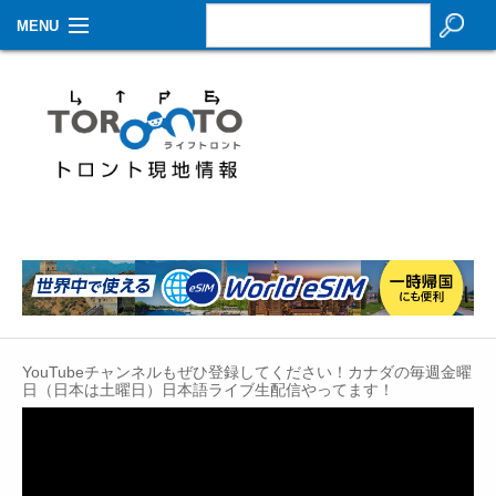
MENU
お知らせ
生活情報
その他
特集
イベントカレンダー
About Us
YouTubeチャンネルもぜひ登録してください！カナダの毎週金曜
Contact
日（日本は土曜日）日本語ライブ生配信やってます！