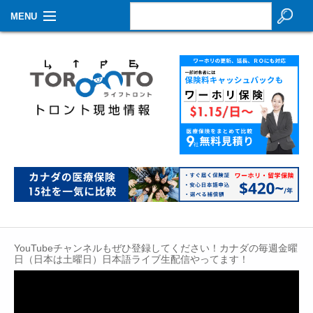
MENU
お知らせ
生活情報
その他
特集
イベントカレンダー
About Us
Contact
YouTubeチャンネルもぜひ登録してください！カナダの毎週金曜
日（日本は土曜日）日本語ライブ生配信やってます！