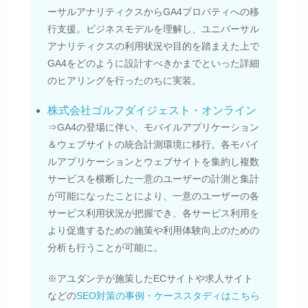
ーサルアナリティクスからGA4プロパティへの移
行支援。ビジネスモデルを理解し、ユニバーサル
アナリティクスの利用状況や目的を踏まえた上で
GA4をどのように設計すべきかまでといった詳細
のヒアリングを行ったのちに実装。
株式会社ゴルフダイジェスト・オンライン
⇒GA4の登場に伴い、モバイルアプリケーション
＆ウェブサイトの統合計測環境に移行。各モバイ
ルアプリケーションとウェブサイトを集約し複数
サービスを横断した一意のユーザーの計測と集計
が可能になったことにより、一意のユーザーの各
サービス利用状況が把握でき、各サービス利用を
より促進するための施策や利用体験向上のための
分析も行うことが可能に。
※アユダンテが施策したECサイトや求人サイト
などの
SEO対策の事例・ケーススタディはこちら