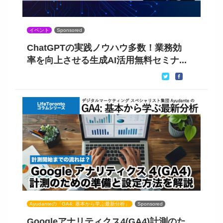
イベント
Sponsored
ChatGPTの実践ノウハウ多数！業務効
率を向上させる生成AI活用無料セミナ...
Ayudanteの「GA4: 基本から学ぶ最新分析」
Sponsored
Googleアナリティクス4(GA4)計測のた