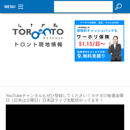
MENU
お知らせ
生活情報
その他
特集
イベントカレンダー
About Us
YouTubeチャンネルもぜひ登録してください！カナダの毎週金曜
Contact
日（日本は土曜日）日本語ライブ生配信やってます！