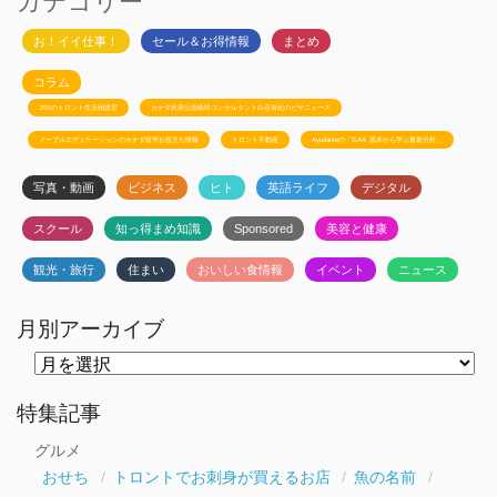
カテゴリー
お！イイ仕事！
セール＆お得情報
まとめ
コラム
JSSのトロント生活相談室
カナダ政府公認移民コンサルタント白石有紀のビザニュース
メープルエデュケーションのカナダ留学お役立ち情報
トロント不動産
Ayudanteの「GA4: 基本から学ぶ最新分析」
写真・動画
ビジネス
ヒト
英語ライフ
デジタル
スクール
知っ得まめ知識
Sponsored
美容と健康
観光・旅行
住まい
おいしい食情報
イベント
ニュース
月別アーカイブ
月
別
ア
ー
特集記事
カ
イ
グルメ
ブ
おせち
トロントでお刺身が買えるお店
魚の名前