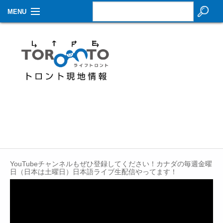
MENU
お知らせ
生活情報
その他
特集
イベントカレンダー
About Us
YouTubeチャンネルもぜひ登録してください！カナダの毎週金曜
Contact
日（日本は土曜日）日本語ライブ生配信やってます！