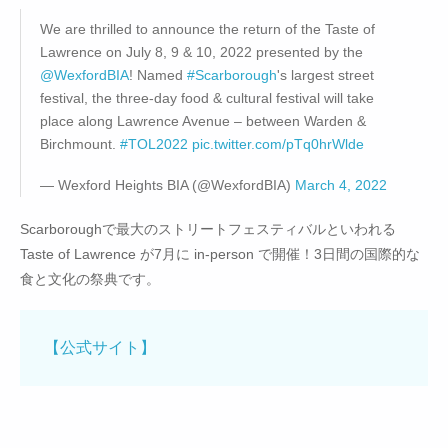
We are thrilled to announce the return of the Taste of
Lawrence on July 8, 9 & 10, 2022 presented by the
@WexfordBIA
! Named
#Scarborough
's largest street
festival, the three-day food & cultural festival will take
place along Lawrence Avenue – between Warden &
Birchmount.
#TOL2022
pic.twitter.com/pTq0hrWlde
— Wexford Heights BIA (@WexfordBIA)
March 4, 2022
Scarboroughで最大のストリートフェスティバルといわれる
Taste of Lawrence が7月に in-person で開催！3日間の国際的な
食と文化の祭典です。
【公式サイト】