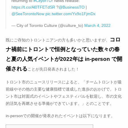
returning to
#CityofTO
! News release:
https://t.co/Al0TFETdSR
?
@BusinessTO
|
@SeeTorontoNow
pic.twitter.com/Yx9o1FjmDx
— City of Toronto Culture (@culture_to)
March 4, 2022
コロ
既にご存知のトロントニアンの方も多いかと思いますが、
ナ禍前にトロントで恒例となっていた数々の春
と夏の人気イベントが2022年は in-person で開
催される
ことが先日発表されました！
トロント市のニュースリリースによると、「チームトロントが最
前線やその他の主要な健康指標で達成した進歩のおかげで、トロ
ント市は対面式のイベントやフェスティバルを歓迎し、市の文化
的活気を再燃させる準備ができています。」とのことです。
in-personでの開催が発表されたイベントは以下になります。