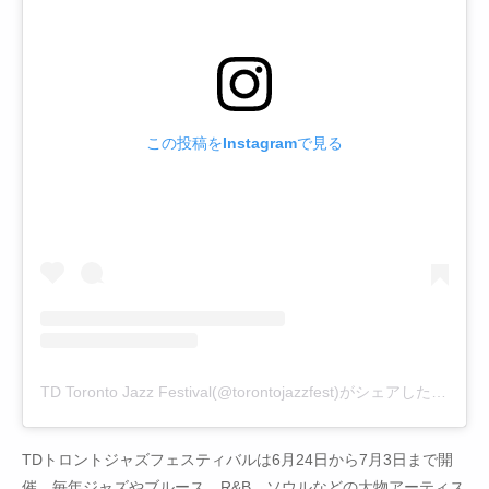
この投稿をInstagramで見る
TD Toronto Jazz Festival(@torontojazzfest)がシェアした投稿
TDトロントジャズフェスティバルは6月24日から7月3日まで開
催。毎年ジャズやブルース、R&B、ソウルなどの大物アーティス