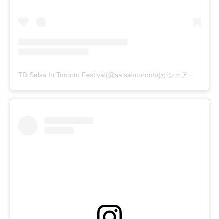
TD Salsa In Toronto Festival(@salsaintoronto)がシェアした投稿