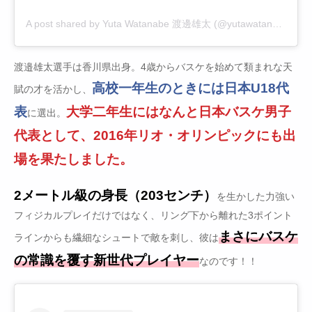
A post shared by Yuta Watanabe 渡邊雄太 (@yutawatanabe12)
渡邉雄太選手は香川県出身。4歳からバスケを始めて類まれな天
高校一年生のときには日本U18代
賦の才を活かし、
表
大学二年生にはなんと日本バスケ男子
に選出。
代表として、2016年リオ・オリンピックにも出
場を果たしました。
2メートル級の身長（203センチ）
を生かした力強い
フィジカルプレイだけではなく、リング下から離れた3ポイント
まさにバスケ
ラインからも繊細なシュートで敵を刺し、彼は
の常識を覆す新世代プレイヤー
なのです！！