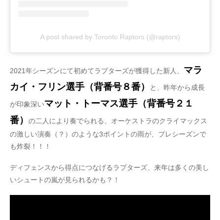
A post shared by Toronto Raptors (@raptors)
マラ
2021年シーズンにて初めてラプターズが獲得した新人、
カイ・フリン選手（背番号８番）
と、昨年から成長
マット・トーマス選手（背番号２１
が印象深い
番）
の二人により奏でられる、オーケストラのクライマックス
の激しい演奏（？）のような3ポイントの雨が、プレシーズンで
も炸裂！！！
ディフェンスから得点につなげるラプターズ、来年は多くの美し
いシュートの嵐が見られるかも？！