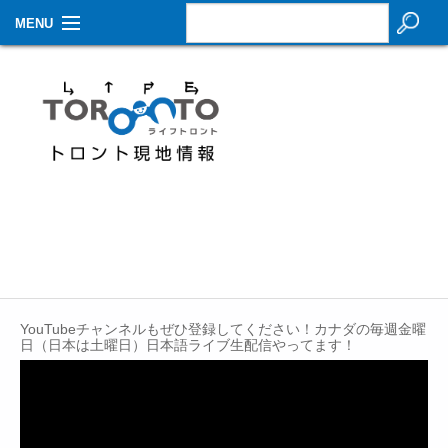
MENU
お知らせ
生活情報
その他
特集
イベントカレンダー
About Us
YouTubeチャンネルもぜひ登録してください！カナダの毎週金曜
Contact
日（日本は土曜日）日本語ライブ生配信やってます！