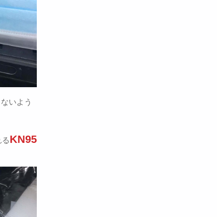
出ないよう
KN95
れる