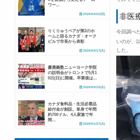
ワー...
非医
2026/03/22(日)
りくりゅうペアが第2のホ
今回調べ
ームと語るカナダ・オーク
いのが、
ビルで市長から表彰
した。
2026/03/17(火)
慶應義塾ニューヨーク学院
の説明会がトロントで5月1
0日(日)に開催。卒業後は...
2026/03/10(火)
カナダ食料品・生活必需品
給付金が創設。単身で年間
約700ドル、4人家族で年
間...
2026/01/27(火)