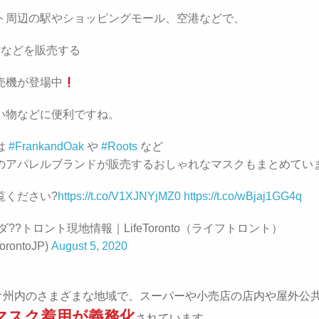
ト周辺の駅やショッピングモール、空港などで、
?などを販売する
売機が登場中
い物などに便利ですね。
は
#FrankandOak
や
#Roots
など
のアパレルブランドが販売するおしゃれなマスクもまとめてい
覧ください?
https://t.co/V1XJNYjMZ0
https://t.co/wBjaj1GG4q
ダ??トロント現地情報｜LifeToronto（ライフトロント）
orontoJP)
August 5, 2020
オ州内のさまざまな地域で、スーパーや小売店の店内や屋外公
マスク着用が義務化
されています。