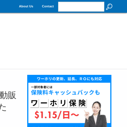
About Us
Contact
動販
た