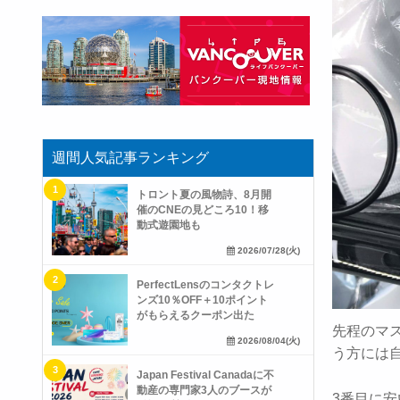
週間人気記事ランキング
トロント夏の風物詩、8月開
催のCNEの見どころ10！移
動式遊園地も
2026/07/28(火)
PerfectLensのコンタクトレ
ンズ10％OFF＋10ポイント
がもらえるクーポン出た
先程のマ
2026/08/04(火)
う方には
Japan Festival Canadaに不
動産の専門家3人のブースが
3番目に