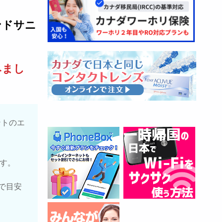
ンドサニ
みまし
ントのエ
す。
で目安