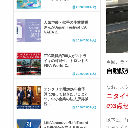
2026/08/04(火)
人気声優・歌手の小林愛香
さんがJapan Festival CA
NADA 2...
2026/05/19(火)
TTC職員約700人がストラ
イキの可能性。トロントの
今回、ラ
FIFA World C...
自動販
2026/05/14(木)
なお、ス
オンタリオ州2026年度予
算で知っておきたいこと2
ニタイ
つ。中小企業の法人所得減
税...
の3点
2026/03/31(火)
以下に、
LifeVancouver/LifeToront
てみてく
oを裏側から支えるチーム