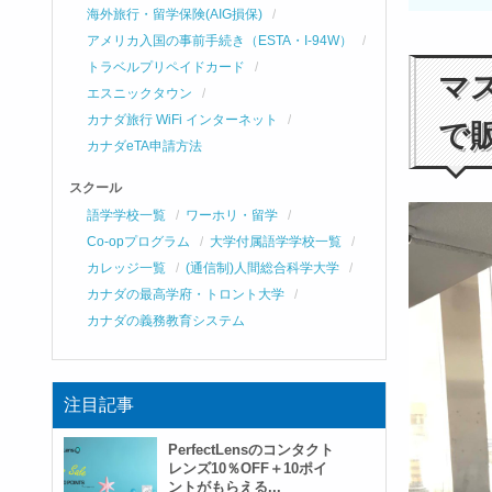
海外旅行・留学保険(AIG損保)
アメリカ入国の事前手続き（ESTA・I-94W）
トラベルプリペイドカード
マ
エスニックタウン
カナダ旅行 WiFi インターネット
で
カナダeTA申請方法
スクール
語学学校一覧
ワーホリ・留学
Co-opプログラム
大学付属語学学校一覧
カレッジ一覧
(通信制)人間総合科学大学
カナダの最高学府・トロント大学
カナダの義務教育システム
注目記事
PerfectLensのコンタクト
レンズ10％OFF＋10ポイ
ントがもらえる...