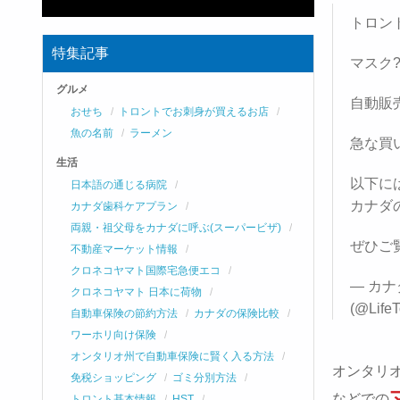
トロン
特集記事
マスク
グルメ
自動販
おせち
トロントでお刺身が買えるお店
魚の名前
ラーメン
急な買
生活
以下に
日本語の通じる病院
カナダ
カナダ歯科ケアプラン
両親・祖父母をカナダに呼ぶ(スーパービザ)
ぜひご
不動産マーケット情報
クロネコヤマト国際宅急便エコ
— カナ
クロネコヤマト 日本に荷物
(@LifeT
自動車保険の節約方法
カナダの保険比較
ワーホリ向け保険
オンタリオ州で自動車保険に賢く入る方法
オンタリ
免税ショッピング
ゴミ分別方法
などでの
トロント基本情報
HST