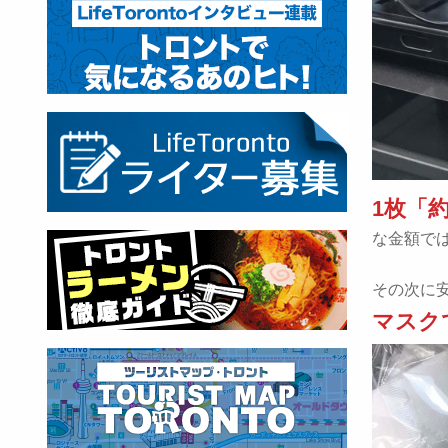
1枚「
な金額で
その次に
マスクで