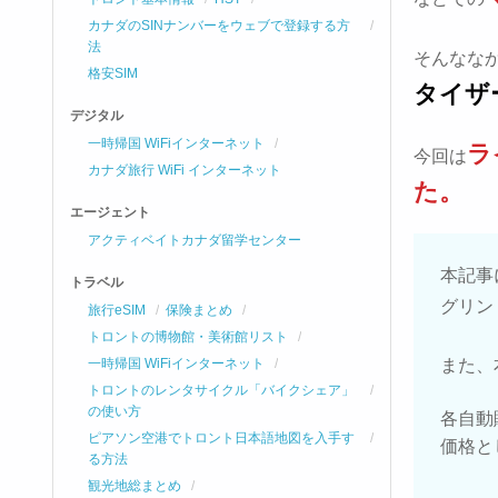
カナダのSINナンバーをウェブで登録する方
法
そんなな
格安SIM
タイザ
デジタル
一時帰国 WiFiインターネット
ラ
今回は
カナダ旅行 WiFi インターネット
た。
エージェント
アクティベイトカナダ留学センター
本記事
トラベル
グリン
旅行eSIM
保険まとめ
トロントの博物館・美術館リスト
一時帰国 WiFiインターネット
また、
トロントのレンタサイクル「バイクシェア」
の使い方
各自動
ピアソン空港でトロント日本語地図を入手す
価格と
る方法
観光地総まとめ