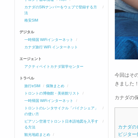
カナダのSINナンバーをウェブで登録する方
法
格安SIM
デジタル
一時帰国 WiFiインターネット
カナダ旅行 WiFi インターネット
エージェント
アクティベイトカナダ留学センター
今回はそ
トラベル
きました
旅行eSIM
保険まとめ
トロントの博物館・美術館リスト
カナダの
一時帰国 WiFiインターネット
トロントのレンタサイクル「バイクシェア」
の使い方
ピアソン空港でトロント日本語地図を入手す
カナダの
る方法
ビジター
観光地総まとめ