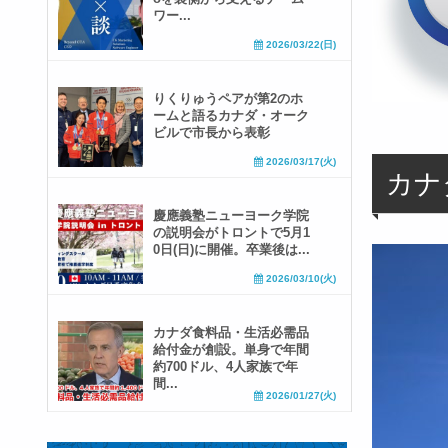
ワー...
2026/03/22(日)
りくりゅうペアが第2のホ
ームと語るカナダ・オーク
ビルで市長から表彰
2026/03/17(火)
カナ
慶應義塾ニューヨーク学院
の説明会がトロントで5月1
0日(日)に開催。卒業後は...
2026/03/10(火)
カナダ食料品・生活必需品
給付金が創設。単身で年間
約700ドル、4人家族で年
間...
2026/01/27(火)