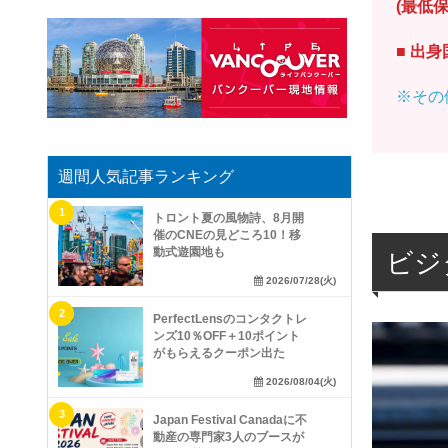
(最低保
■ 出
※その
週間人気記事ランキング
トロント夏の風物詩、8月開
催のCNEの見どころ10！移
動式遊園地も
ビジ
2026/07/28(火)
PerfectLensのコンタクトレ
ンズ10％OFF＋10ポイント
がもらえるクーポン出た
2026/08/04(火)
Japan Festival Canadaに不
動産の専門家3人のブースが