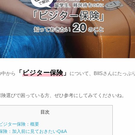
「
ビジター保険
」
の中から
について、BIISさんにたっぷ
！
保険選びで困っている方、ぜひ参考にしてみてくださいね。
目次
ビジター保険：概要
保険：加入前に見ておきたいQ&A