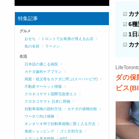
カ
☑
特集記事
6
☑
グルメ
1
☑
おせち
トロントでお刺身が買えるお店
カ
☑
魚の名前
ラーメン
生活
日本語の通じる病院
LifeT
カナダ歯科ケアプラン
ダの保
両親・祖父母をカナダに呼ぶ(スーパービザ)
ビス(BI
不動産マーケット情報
クロネコヤマト国際宅急便エコ
クロネコヤマト 日本に荷物
自動車保険の節約方法
カナダの保険比較
ワーホリ向け保険
オンタリオ州で自動車保険に賢く入る方法
免税ショッピング
ゴミ分別方法
トロント基本情報
HST