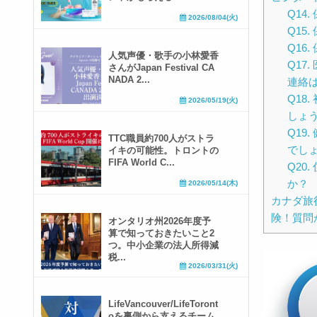
Q14
2026/08/04(火)
Q15
Q16
人気声優・歌手の小林愛香
Q17
さんがJapan Festival CA
NADA 2...
連絡
Q18
2026/05/19(火)
しょ
Q19
TTC職員約700人がストラ
でし
イキの可能性。トロントの
FIFA World C...
Q20
か？
2026/05/14(木)
カナダ旅
険！質問
オンタリオ州2026年度予
算で知っておきたいこと2
つ。中小企業の法人所得減
税...
2026/03/31(火)
LifeVancouver/LifeToront
oを裏側から支えるチーム