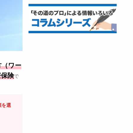
方（ワー
療保険
で
度額を選