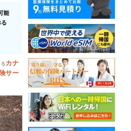
可能
べる
カナ
きる
険サー
。