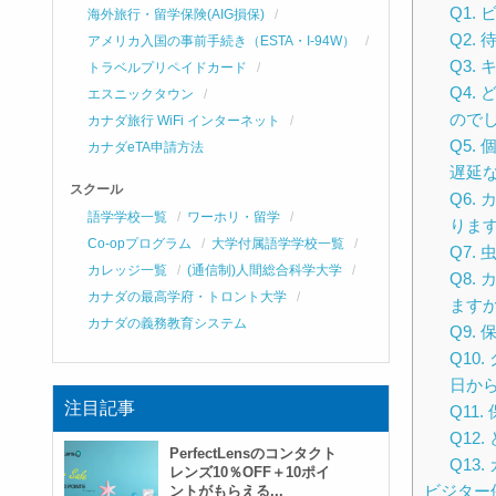
Q1.
海外旅行・留学保険(AIG損保)
Q2.
アメリカ入国の事前手続き（ESTA・I-94W）
Q3.
トラベルプリペイドカード
Q4.
エスニックタウン
ので
カナダ旅行 WiFi インターネット
Q5.
カナダeTA申請方法
遅延
スクール
Q6.
語学学校一覧
ワーホリ・留学
りま
Co-opプログラム
大学付属語学学校一覧
Q7.
カレッジ一覧
(通信制)人間総合科学大学
Q8.
カナダの最高学府・トロント大学
ます
カナダの義務教育システム
Q9.
Q10
日か
注目記事
Q11
Q12
PerfectLensのコンタクト
Q13
レンズ10％OFF＋10ポイ
ビジター
ントがもらえる...