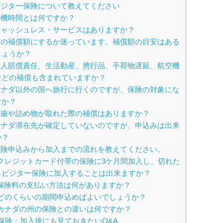
 ビジター保険について教えてください
 待機時間とは何ですか？
 キャッシュレス・サービスはありますか？
 どの補償額にするか迷っています。補償額の目安はある
しょうか？
 個人賠償責任、生活動産、携行品、手荷物遅延、航空機
などの補償も含まれていますか？
 カナダ以外の国へ旅行に行くのですが、保険の対象にな
すか？
 虫歯や詰め物が取れた際の補償はありますか？
 カナダ滞在先が確定していないのですが、申込みは出来
か？
 保険申込みから加入までの流れを教えてください。
. クレジットカード付帯の保険に3ケ月間加入し、切れた
らビジター保険に加入することは出来ますか？
. 保険料の支払い方法は何がありますか？
. どのくらいの期間申込めばよいでしょうか？
. カナダの州の保険との違いは何ですか？
保険：加入後にも見ておきたいQ&A