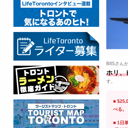
BIISさ
ホリ、
す。
■ $25
べる。
■ 1