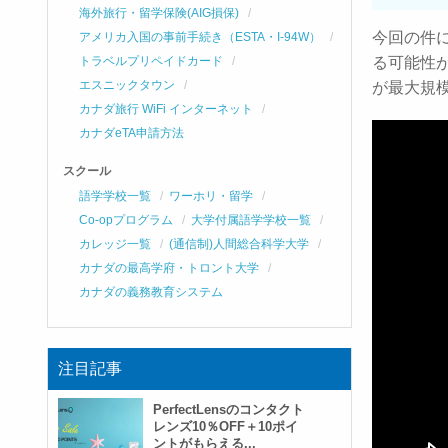
海外旅行・留学保険(AIG損保)
今回の件に
アメリカ入国の事前手続き（ESTA・I-94W）
トラベルプリペイドカード
る可能性が
エスニックタウン
が最大規
カナダ旅行 WiFi インターネット
カナダeTA申請方法
スクール
語学学校一覧
ワーホリ・留学
Co-opプログラム
大学付属語学学校一覧
カレッジ一覧
(通信制)人間総合科学大学
カナダの最高学府・トロント大学
カナダの義務教育システム
注目記事
PerfectLensのコンタクト
レンズ10％OFF＋10ポイ
ントがもらえる...