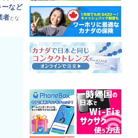
キーなど
業者
とな