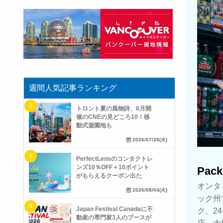
週間人気記事ランキング
トロント夏の風物詩、8月開
催のCNEの見どころ10！移
動式遊園地も
2026/07/28(火)
PerfectLensのコンタクトレ
ンズ10％OFF＋10ポイント
Pack
がもらえるクーポン出た
オンタ
2026/08/04(火)
ック州
Japan Festival Canadaに不
ク、2
動産の専門家3人のブースが