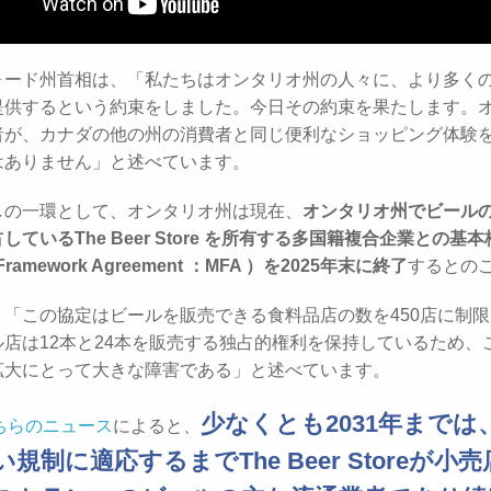
ォード州首相は、「私たちはオンタリオ州の人々に、より多く
提供するという約束をしました。今日その約束を果たします。
者が、カナダの他の州の消費者と同じ便利なショッピング体験
はありません」と述べています。
しの一環として、オンタリオ州は現在、
オンタリオ州でビール
しているThe Beer Store を所有する多国籍複合企業との基
 Framework Agreement ：MFA ）を2025年末に終了
するとの
、「この協定はビールを販売できる食料品店の数を450店に制
ル店は12本と24本を販売する独占的権利を保持しているため、
拡大にとって大きな障害である」と述べています。
少なくとも2031年までは
ちらのニュース
によると、
規制に適応するまでThe Beer Storeが小