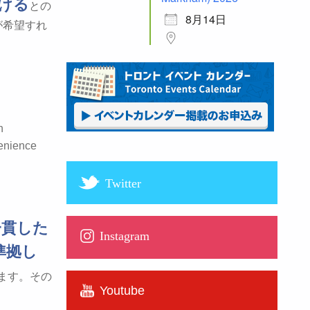
ける
との
8月14日
が希望すれ
。
n
venience
Twitter
一貫した
Instagram
準拠し
ます。その
Youtube