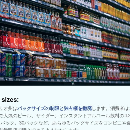
 sizes:
リオ州は
パックサイズの制限と独占権を撤廃
します。消費者は
で人気のビール、サイダー、インスタントアルコール飲料の 12
4 パック、30パックなど、あらゆるパックサイズをコンビニや