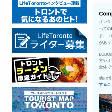
Comp
オンタ
べての
す。（
があり
LCBO
方やオ
全体で
他の州
するこ