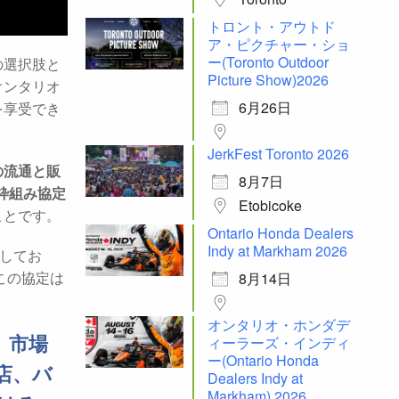
トロント・アウトド
ア・ピクチャー・ショ
ー(Toronto Outdoor
の選択肢と
Picture Show)2026
オンタリオ
6月26日
を享受でき
JerkFest Toronto 2026
の流通と販
8月7日
本枠組み協定
Etobicoke
ことです。
Ontario Honda Dealers
Indy at Markham 2026
限してお
8月14日
この協定は
オンタリオ・ホンダデ
ィーラーズ・インディ
、市場
ー(Ontario Honda
売店、バ
Dealers Indy at
Markham) 2026