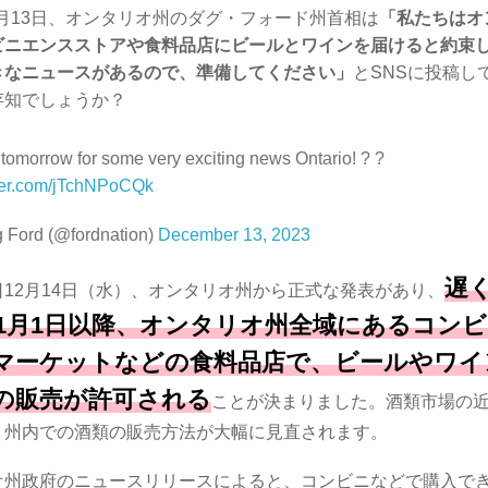
12月13日、オンタリオ州のダグ・フォード州首相は
「私たちはオ
ビニエンスストアや食料品店にビールとワインを届けると約束
きなニュースがあるので、準備してください」
とSNSに投稿し
存知でしょうか？
 tomorrow for some very exciting news Ontario! ? ?
tter.com/jTchNPoCQk
 Ford (@fordnation)
December 13, 2023
遅
12月14日（水）、オンタリオ州から正式な発表があり、
6年1月1日以降、オンタリオ州全域にあるコン
マーケットなどの食料品店で、ビールやワイ
の販売が許可される
ことが決まりました。酒類市場の
、州内での酒類の販売方法が大幅に見直されます。
オ州政府のニュースリリースによると、コンビニなどで購入で