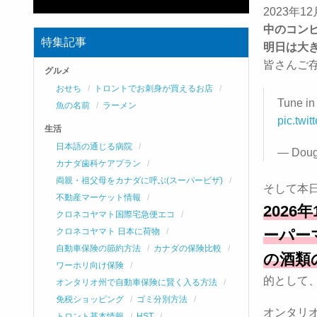
2023年
中のコン
特集記事
明日は大
皆さんご
グルメ
おせち
トロントでお刺身が買えるお店
Tune in
魚の名前
ラーメン
pic.twi
生活
日本語の通じる病院
— Doug
カナダ歯科ケアプラン
両親・祖父母をカナダに呼ぶ(スーパービザ)
そして本日
不動産マーケット情報
202
クロネコヤマト国際宅急便エコ
クロネコヤマト 日本に荷物
ーパー
自動車保険の節約方法
カナダの保険比較
の酒類
ワーホリ向け保険
的として
オンタリオ州で自動車保険に賢く入る方法
免税ショッピング
ゴミ分別方法
オンタリ
トロント基本情報
HST