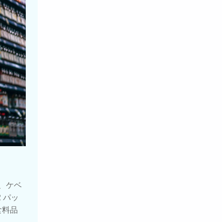
、ケベ
 パッ
食料品