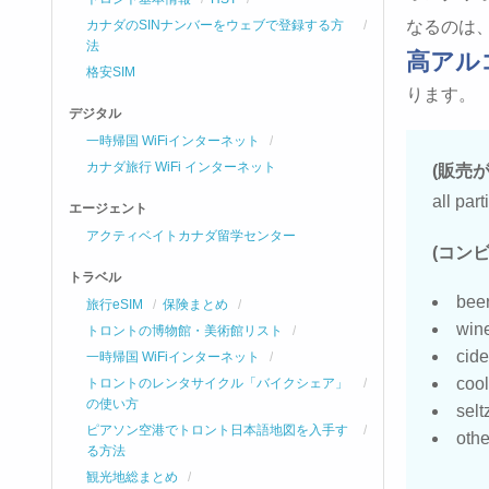
カナダのSINナンバーをウェブで登録する方
なるのは
法
高アル
格安SIM
ります。
デジタル
一時帰国 WiFiインターネット
カナダ旅行 WiFi インターネット
(販売
all par
エージェント
アクティベイトカナダ留学センター
(コン
トラベル
bee
旅行eSIM
保険まとめ
win
トロントの博物館・美術館リスト
cide
一時帰国 WiFiインターネット
cool
トロントのレンタサイクル「バイクシェア」
の使い方
selt
ピアソン空港でトロント日本語地図を入手す
oth
る方法
観光地総まとめ