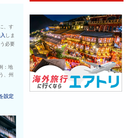
に、す
導入
しま
従う必要
（例：地
う、州
を設定