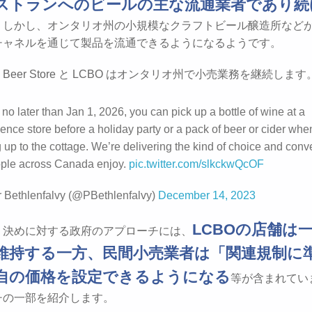
ストランへのビールの主な流通業者であり続
。しかし、オンタリオ州の小規模なクラフトビール醸造所など
チャネルを通じて製品を流通できるようになるようです。
 Beer Store と LCBO はオンタリオ州で小売業務を継続します
 no later than Jan 1, 2026, you can pick up a bottle of wine at a
ence store before a holiday party or a pack of beer or cider whe
 up to the cottage. We’re delivering the kind of choice and con
ople across Canada enjoy.
pic.twitter.com/slkckwQcOF
 Bethlenfalvy (@PBethlenfalvy)
December 14, 2023
LCBOの店舗は
り決めに対する政府のアプローチには、
維持する一方、民間小売業者は「関連規制に
自の価格を設定できるようになる
等が含まれてい
チの一部を紹介します。