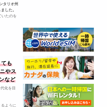
ンタリオ州
しました。
ていたのを
くても
ビニやス
ンなど
近代化を目
きるように