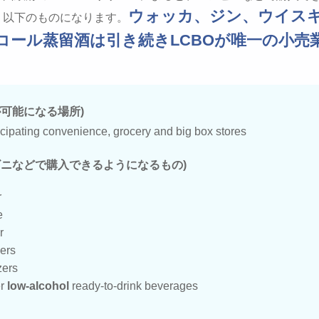
ウォッカ、ジン、ウイス
、以下のものになります。
コール蒸留酒は引き続きLCBOが唯一の小売
が可能になる場所)
ticipating convenience, grocery and big box stores
ビニなどで購入できるようになるもの)
r
e
r
ers
zers
er
low-alcohol
ready-to-drink beverages