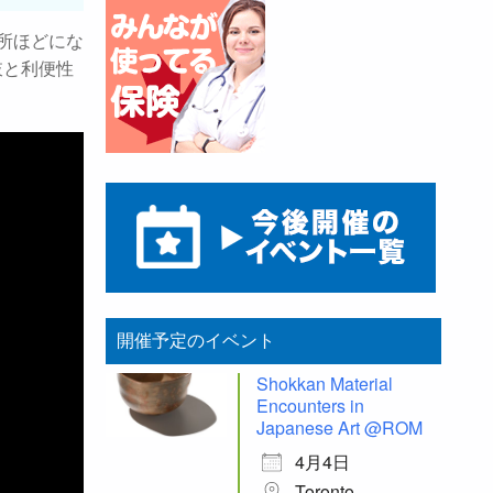
ヶ所ほどにな
肢と利便性
開催予定のイベント
Shokkan Material
Encounters in
Japanese Art @ROM
4月4日
Toronto