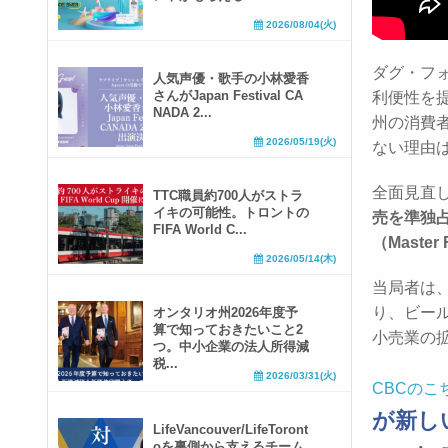
2026/08/04(火)
ダグ・フ
人気声優・歌手の小林愛香
さんがJapan Festival CA
利便性を
NADA 2...
州の消費
2026/05/19(火)
ない理由
全面見直
TTC職員約700人がストラ
イキの可能性。トロントの
売を準独占
FIFA World C...
（Master
2026/05/14(木)
当局者は
り、ビー
オンタリオ州2026年度予
算で知っておきたいこと2
小売業の
つ。中小企業の法人所得減
税...
2026/03/31(火)
CBCのこ
が新しい
LifeVancouver/LifeToront
oを裏側から支えるチーム