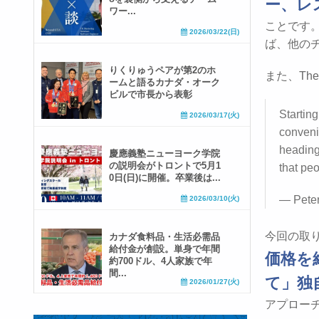
ー、レ
ワー...
ことです
2026/03/22(日)
ば、他の
りくりゅうペアが第2のホ
また、The
ームと語るカナダ・オーク
ビルで市長から表彰
Starting
2026/03/17(火)
conveni
heading
慶應義塾ニューヨーク学院
の説明会がトロントで5月1
that pe
0日(日)に開催。卒業後は...
— Peter
2026/03/10(火)
今回の取
カナダ食料品・生活必需品
給付金が創設。単身で年間
価格を
約700ドル、4人家族で年
間...
て」独
2026/01/27(火)
アプロー