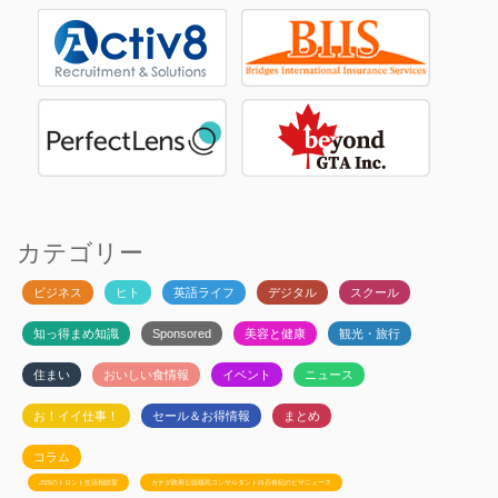
カテゴリー
ビジネス
ヒト
英語ライフ
デジタル
スクール
知っ得まめ知識
Sponsored
美容と健康
観光・旅行
住まい
おいしい食情報
イベント
ニュース
お！イイ仕事！
セール＆お得情報
まとめ
コラム
JSSのトロント生活相談室
カナダ政府公認移民コンサルタント白石有紀のビザニュース