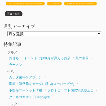
メープルエデュケーションのカナダ留学お役立ち情報
トロント不動産
Ayudanteの「GA4: 基本から学ぶ最新分析」
写真・動画
月別アーカイブ
月
別
ア
ー
特集記事
カ
イ
グルメ
ブ
おせち
トロントでお刺身が買えるお店
魚の名前
ラーメン
生活
カナダ歯科ケアプラン
両親・祖父母をカナダに呼ぶ(スーパービザ)
不動産マーケット情報
クロネコヤマト国際宅急便エコ
クロネコヤマト 日本に荷物
デジタル