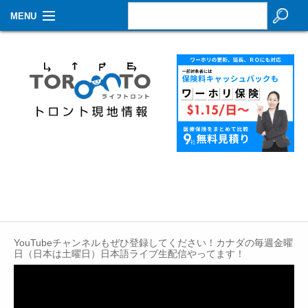
MENU
お知らせ
生活情報
その他
特集
イベントカレンダー
About Us
Contact
YouTubeチャンネルもぜひ登録してください！カナダの毎週金曜
日（日本は土曜日）日本語ライブ生配信やってます！