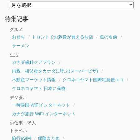
月
別
ア
ー
特集記事
カ
イ
グルメ
ブ
おせち
トロントでお刺身が買えるお店
魚の名前
ラーメン
生活
カナダ歯科ケアプラン
両親・祖父母をカナダに呼ぶ(スーパービザ)
不動産マーケット情報
クロネコヤマト国際宅急便エコ
クロネコヤマト 日本に荷物
デジタル
一時帰国 WiFiインターネット
カナダ旅行 WiFi インターネット
お仕事・求人
トラベル
旅行eSIM
保険まとめ