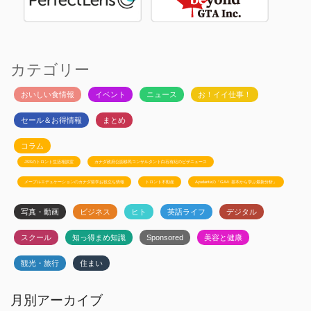
カテゴリー
おいしい食情報
イベント
ニュース
お！イイ仕事！
セール＆お得情報
まとめ
コラム
JSSのトロント生活相談室
カナダ政府公認移民コンサルタント白石有紀のビザニュース
メープルエデュケーションのカナダ留学お役立ち情報
トロント不動産
Ayudanteの「GA4: 基本から学ぶ最新分析」
写真・動画
ビジネス
ヒト
英語ライフ
デジタル
スクール
知っ得まめ知識
Sponsored
美容と健康
観光・旅行
住まい
月別アーカイブ