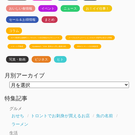
おいしい食情報
イベント
ニュース
お！イイ仕事！
セール＆お得情報
まとめ
コラム
カナダ政府公認移民コンサルタント白石有紀のビザニュース
メープルエデュケーションのカナダ留学お役立ち情報
トロント不動産
Ayudanteの「GA4: 基本から学ぶ最新分析」
JSSのトロント生活相談室
写真・動画
ビジネス
ヒト
月別アーカイブ
月
別
ア
ー
特集記事
カ
イ
グルメ
ブ
おせち
トロントでお刺身が買えるお店
魚の名前
ラーメン
生活