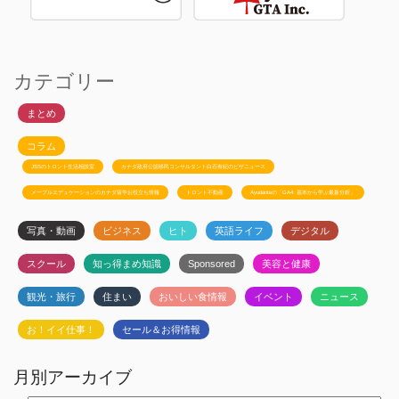
カテゴリー
まとめ
コラム
JSSのトロント生活相談室
カナダ政府公認移民コンサルタント白石有紀のビザニュース
メープルエデュケーションのカナダ留学お役立ち情報
トロント不動産
Ayudanteの「GA4: 基本から学ぶ最新分析」
写真・動画
ビジネス
ヒト
英語ライフ
デジタル
スクール
知っ得まめ知識
Sponsored
美容と健康
観光・旅行
住まい
おいしい食情報
イベント
ニュース
お！イイ仕事！
セール＆お得情報
月別アーカイブ