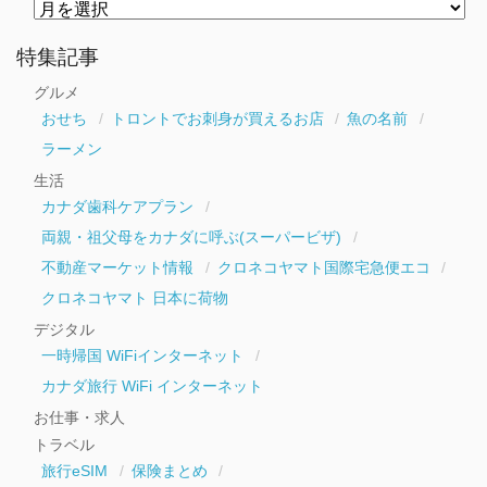
月
別
ア
ー
特集記事
カ
イ
グルメ
ブ
おせち
トロントでお刺身が買えるお店
魚の名前
ラーメン
生活
カナダ歯科ケアプラン
両親・祖父母をカナダに呼ぶ(スーパービザ)
不動産マーケット情報
クロネコヤマト国際宅急便エコ
クロネコヤマト 日本に荷物
デジタル
一時帰国 WiFiインターネット
カナダ旅行 WiFi インターネット
お仕事・求人
トラベル
旅行eSIM
保険まとめ