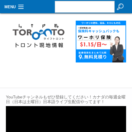
MENU
お知らせ
生活情報
その他
特集
イベントカレンダー
About Us
YouTubeチャンネルもぜひ登録してください！カナダの毎週金曜
Contact
日（日本は土曜日）日本語ライブ生配信やってます！