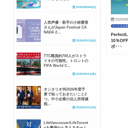
2026/08/04(火)
2026/08
人気声優・歌手の小林愛香
セール＆お得
さんがJapan Festival CA
NADA 2...
Perfe
10％O
2026/05/19(火)
ポ･･･
TTC職員約700人がストラ
イキの可能性。トロントの
FIFA World C...
2026/05/14(木)
オンタリオ州2026年度予
算で知っておきたいこと2
つ。中小企業の法人所得減
税...
2026/03/31(火)
LifeVancouver/LifeToront
oを裏側から支えるチーム