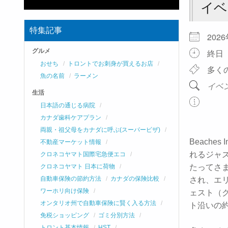
イベ
特集記事
202
グルメ
終日
おせち
トロントでお刺身が買えるお店
多く
魚の名前
ラーメン
イベ
生活
日本語の通じる病院
カナダ歯科ケアプラン
両親・祖父母をカナダに呼ぶ(スーパービザ)
Beaches
不動産マーケット情報
れるジャズ
クロネコヤマト国際宅急便エコ
クロネコヤマト 日本に荷物
たってさ
自動車保険の節約方法
カナダの保険比較
され、エ
ワーホリ向け保険
ェスト（
オンタリオ州で自動車保険に賢く入る方法
ト沿いの
免税ショッピング
ゴミ分別方法
トロント基本情報
HST