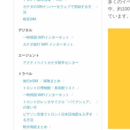
多くのイ
カナダのSINナンバーをウェブで登録する方
中、約1
法
ています
格安SIM
デジタル
一時帰国 WiFiインターネット
カナダ旅行 WiFi インターネット
エージェント
アクティベイトカナダ留学センター
トラベル
旅行eSIM
保険まとめ
トロントの博物館・美術館リスト
一時帰国 WiFiインターネット
トロントのレンタサイクル「バイクシェア」
の使い方
ピアソン空港でトロント日本語地図を入手す
る方法
観光地総まとめ