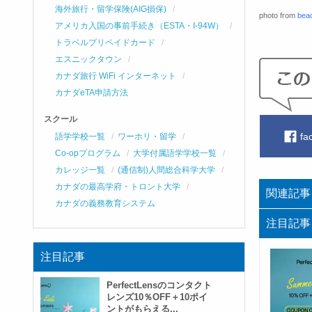
海外旅行・留学保険(AIG損保)
photo from
bea
アメリカ入国の事前手続き（ESTA・I-94W）
トラベルプリペイドカード
エスニックタウン
カナダ旅行 WiFi インターネット
カナダeTA申請方法
スクール
fa
語学学校一覧
ワーホリ・留学
Co-opプログラム
大学付属語学学校一覧
カレッジ一覧
(通信制)人間総合科学大学
カナダの最高学府・トロント大学
関連記事
カナダの義務教育システム
注目記事
注目記事
PerfectLensのコンタクト
レンズ10％OFF＋10ポイ
ントがもらえる...