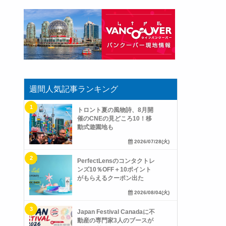
週間人気記事ランキング
トロント夏の風物詩、8月開
催のCNEの見どころ10！移
動式遊園地も
2026/07/28(火)
PerfectLensのコンタクトレ
ンズ10％OFF＋10ポイント
がもらえるクーポン出た
2026/08/04(火)
Japan Festival Canadaに不
動産の専門家3人のブースが