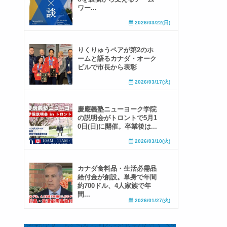
ワー...
2026/03/22(日)
りくりゅうペアが第2のホ
ームと語るカナダ・オーク
ビルで市長から表彰
2026/03/17(火)
慶應義塾ニューヨーク学院
の説明会がトロントで5月1
0日(日)に開催。卒業後は...
2026/03/10(火)
カナダ食料品・生活必需品
給付金が創設。単身で年間
約700ドル、4人家族で年
間...
2026/01/27(火)