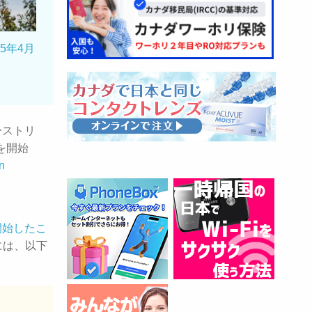
5年4月
ーストリ
を開始
kn
開始したこ
には、以下