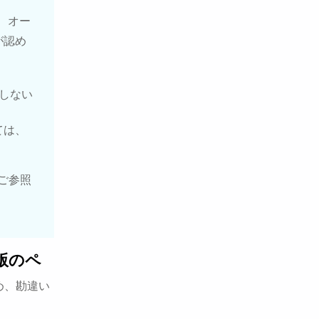
、オー
が認め
しない
ては、
ご参照
版のペ
め、勘違い