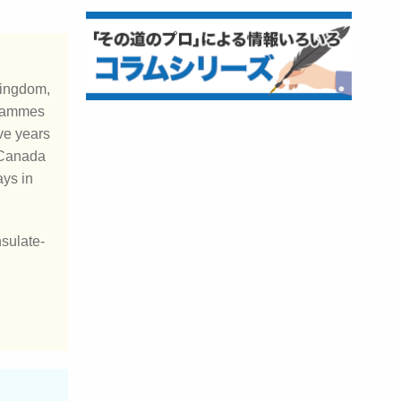
Kingdom,
grammes
ve years
f Canada
ys in
nsulate-