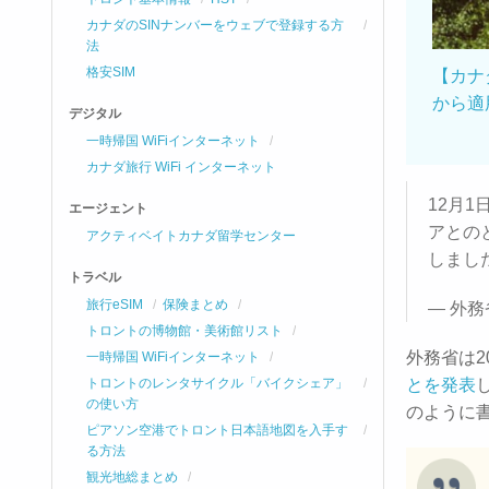
カナダのSINナンバーをウェブで登録する方
法
格安SIM
【カナ
から適
デジタル
一時帰国 WiFiインターネット
カナダ旅行 WiFi インターネット
12月
エージェント
アとの
アクティベイトカナダ留学センター
しまし
トラベル
旅行eSIM
保険まとめ
— 外務省
トロントの博物館・美術館リスト
外務省は2
一時帰国 WiFiインターネット
トロントのレンタサイクル「バイクシェア」
とを発表
の使い方
のように
ピアソン空港でトロント日本語地図を入手す
る方法
観光地総まとめ