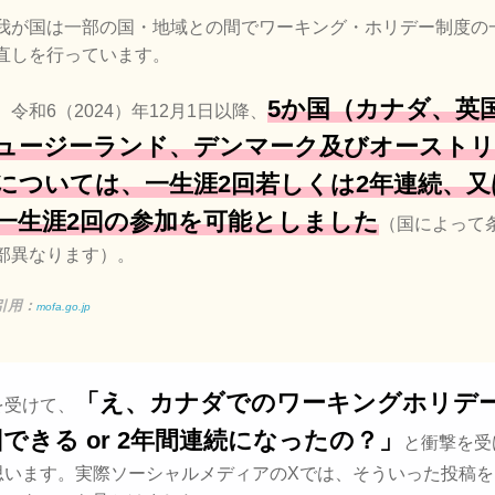
我が国は一部の国・地域との間でワーキング・ホリデー制度の
直しを行っています。
5か国（カナダ、英
令和6（2024）年12月1日以降、
ュージーランド、デンマーク及びオーストリ
については、一生涯2回若しくは2年連続、又
一生涯2回の参加を可能としました
（国によって
部異なります）。
引用：
mofa.go.jp
「え、カナダでのワーキングホリデ
を受けて、
回できる or 2年間連続になったの？」
と衝撃を受
思います。実際ソーシャルメディアのXでは、そういった投稿を