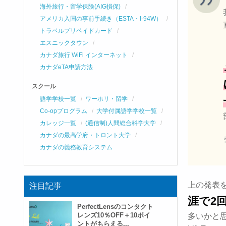
海外旅行・留学保険(AIG損保)
アメリカ入国の事前手続き（ESTA・I-94W）
トラベルプリペイドカード
エスニックタウン
カナダ旅行 WiFi インターネット
カナダeTA申請方法
スクール
語学学校一覧
ワーホリ・留学
Co-opプログラム
大学付属語学学校一覧
カレッジ一覧
(通信制)人間総合科学大学
カナダの最高学府・トロント大学
カナダの義務教育システム
上の発表
注目記事
涯で2
PerfectLensのコンタクト
レンズ10％OFF＋10ポイ
多いかと
ントがもらえる...