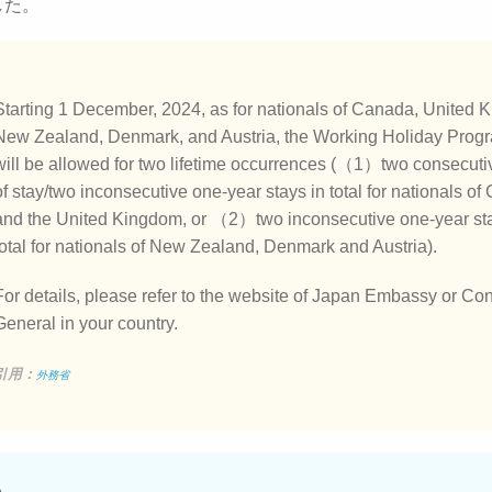
した。
Starting 1 December, 2024, as for nationals of Canada, United 
New Zealand, Denmark, and Austria, the Working Holiday Pro
will be allowed for two lifetime occurrences (（1）two consecuti
of stay/two inconsecutive one-year stays in total for nationals o
and the United Kingdom, or （2）two inconsecutive one-year sta
total for nationals of New Zealand, Denmark and Austria).
For details, please refer to the website of Japan Embassy or Co
General in your country.
引用：
外務省