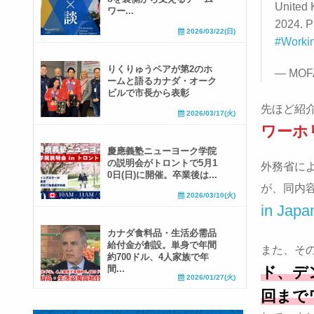
United 
ワー...
2024. Pl
2026/03/22(日)
#Worki
りくりゅうペアが第2のホ
— MOFA
ームと語るカナダ・オーク
ビルで市長から表彰
先ほど紹
2026/03/17(火)
ワーホ
慶應義塾ニューヨーク学院
の説明会がトロントで5月1
外務省に
0日(日)に開催。卒業後は...
が、同内
2026/03/10(火)
in Jap
カナダ食料品・生活必需品
給付金が創設。単身で年間
また、そ
約700ドル、4人家族で年
間...
ド、デ
2026/01/27(火)
回まで