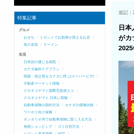
追記：2
特集記事
日本
グルメ
がカ
おせち
トロントでお刺身が買えるお店
魚の名前
ラーメン
20
生活
日本語の通じる病院
カナダ歯科ケアプラン
両親・祖父母をカナダに呼ぶ(スーパービザ)
不動産マーケット情報
クロネコヤマト国際宅急便エコ
クロネコヤマト 日本に荷物
自動車保険の節約方法
カナダの保険比較
ワーホリ向け保険
オンタリオ州で自動車保険に賢く入る方法
免税ショッピング
ゴミ分別方法
トロント基本情報
HST