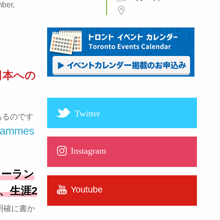
ber,
日本への
Twitter
あるのです
grammes
Instagram
ジーラン
Youtube
、生涯2
明確に書か