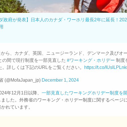
ダ政府が発表】日本人のカナダ・ワーホリ最長2年に延長！202
用
1日から、カナダ、英国、ニュージーランド、デンマーク及びオ
との間で現行制度を一部見直した
#ワーキング・ホリデー
制度
た。詳しくは下記のURLをご覧ください。
https://t.co/IUslLPLn
 (@MofaJapan_jp)
December 1, 2024
024年12月1日以降、
一部見直したワーキングホリデー制度を
しました。外務省のワーキング・ホリデー制度に関するページ
書かれています。