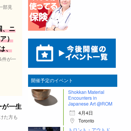
一部見
国、ニ
ア）
は、
条件が一
開催予定のイベント
Shokkan Material
Encounters in
Japanese Art @ROM
ーが一生
4月4日
けた方も
Toronto
トロント・アウトド