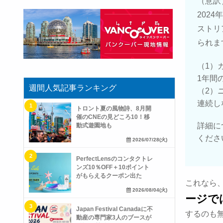
（意訳
202
ストリ
られま
（1）
1年間
週間人気記事ランキング
（2）
連続し
トロント夏の風物詩、8月開
催のCNEの見どころ10！移
詳細に
動式遊園地も
くださ
2026/07/28(火)
PerfectLensのコンタクトレ
ンズ10％OFF＋10ポイント
がもらえるクーポン出た
これなら
2026/08/04(火)
ージで
Japan Festival Canadaに不
するのも
動産の専門家3人のブースが