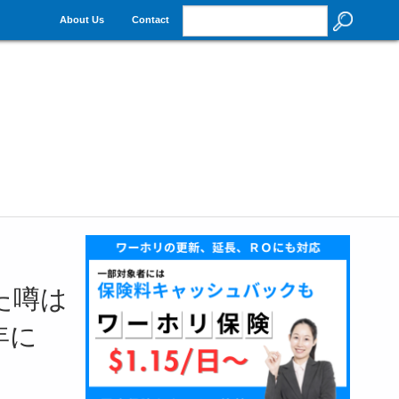
About Us
Contact
た噂は
年に