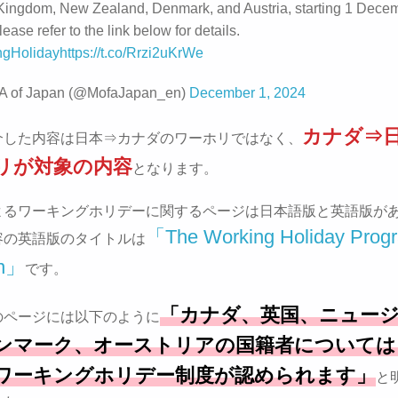
Kingdom, New Zealand, Denmark, and Austria, starting 1 Decem
ease refer to the link below for details.
ngHoliday
https://t.co/Rrzi2uKrWe
 of Japan (@MofaJapan_en)
December 1, 2024
カナダ⇒
介した内容は日本⇒カナダのワーホリではなく、
リが対象の内容
となります。
よるワーキングホリデーに関するページは日本語版と英語版が
「The Working Holiday Pro
容の英語版のタイトルは
an」
です。
「カナダ、英国、ニュー
のページには以下のように
ンマーク、オーストリアの国籍者については
ワーキングホリデー制度が認められます」
と