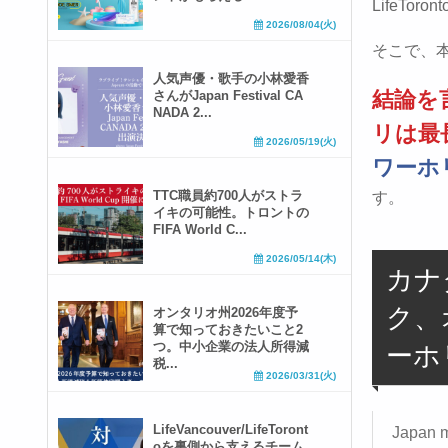
LifeTo
2026/08/04(火)
そこで、
人気声優・歌手の小林愛香
結論を
さんがJapan Festival CA
NADA 2...
リは最
2026/05/19(火)
ワーホ
TTC職員約700人がストラ
す。
イキの可能性。トロントの
FIFA World C...
2026/05/14(木)
カナ
ク、
オンタリオ州2026年度予
算で知っておきたいこと2
つ。中小企業の法人所得減
ーホ
税...
2026/03/31(火)
LifeVancouver/LifeToront
Japan m
oを裏側から支えるチーム