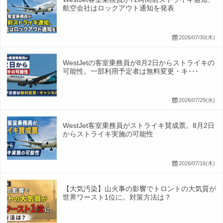
航空会社はロックアウト通知を発表
2026/07/30(木)
WestJetの客室乗務員が8月2日からストライキの
可能性。一部利用予定者は無料変更・キ･･･
2026/07/29(水)
WestJet客室乗務員がストライキ賛成票。8月2日
からストライキ実施の可能性
2026/07/16(木)
【大気汚染】山火事の影響でトロントの大気質が
世界ワースト1位に。対策方法は？