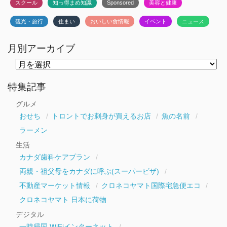
スクール
知っ得まめ知識
Sponsored
美容と健康
観光・旅行
住まい
おいしい食情報
イベント
ニュース
月別アーカイブ
月
別
ア
ー
特集記事
カ
イ
グルメ
ブ
おせち
トロントでお刺身が買えるお店
魚の名前
ラーメン
生活
カナダ歯科ケアプラン
両親・祖父母をカナダに呼ぶ(スーパービザ)
不動産マーケット情報
クロネコヤマト国際宅急便エコ
クロネコヤマト 日本に荷物
デジタル
一時帰国 WiFiインターネット