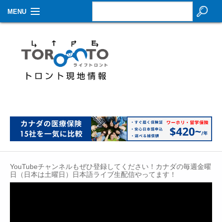
MENU
お知らせ
生活情報
その他
特集
イベントカレンダー
About Us
YouTubeチャンネルもぜひ登録してください！カナダの毎週金曜
Contact
日（日本は土曜日）日本語ライブ生配信やってます！