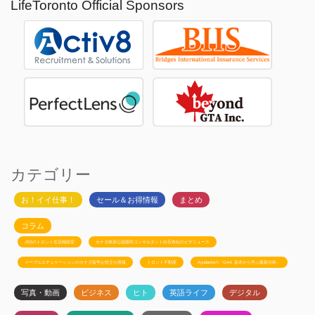
LifeToronto Official Sponsors
カテゴリー
お！イイ仕事！
セール＆お得情報
まとめ
コラム
JSSのトロント生活相談室
カナダ政府公認移民コンサルタント白石有紀のビザニュース
メープルエデュケーションのカナダ留学お役立ち情報
トロント不動産
Ayudanteの「GA4: 基本から学ぶ最新分析」
写真・動画
ビジネス
ヒト
英語ライフ
デジタル