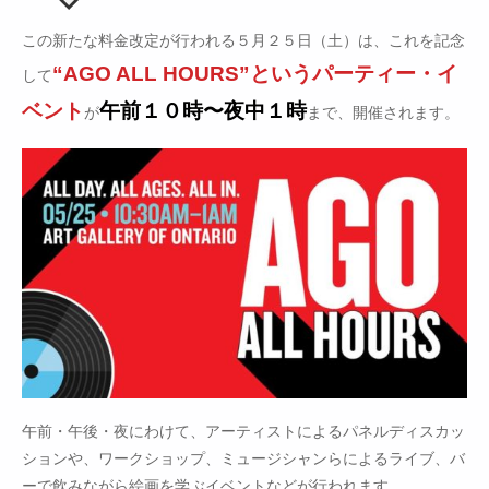
この新たな料金改定が行われる５月２５日（土）は、これを記念
“AGO ALL HOURS”というパーティー・イ
して
ベント
午前１０時〜夜中１時
が
まで、開催されます。
午前・午後・夜にわけて、アーティストによるパネルディスカッ
ションや、ワークショップ、ミュージシャンらによるライブ、バ
ーで飲みながら絵画を学ぶイベントなどが行われます。