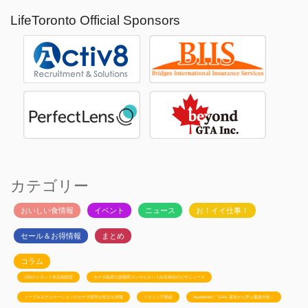
LifeToronto Official Sponsors
カテゴリー
おいしい食情報
イベント
ニュース
お！イイ仕事！
セール＆お得情報
まとめ
コラム
JSSのトロント生活相談室
カナダ政府公認移民コンサルタント白石有紀のビザニュース
メープルエデュケーションのカナダ留学お役立ち情報
トロント不動産
Ayudanteの「GA4: 基本から学ぶ最新分析」