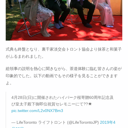
式典も終盤となり、裏千家淡交会トロント協会より抹茶と和菓子
がふるまわれました。
総領事の説明を熱心に聞きながら、茶道体験に臨む皆さんの姿が
印象的でした。以下の動画でもその様子を見ることができます
よ。
4月28日(日)に開催されたハイパーク桜寄贈60周年記念及
び皇太子殿下御即位祝賀セレモニーにて??☀
pic.twitter.com/L2v0NX7Bm3
— LifeToronto ライフトロント (@LifeTorontoJP)
2019年4