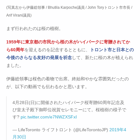
(写真左から伊藤総領事 / Bhutila Karpoche議員 / John Toryトロント市市長 /
Arif Virani議員)
まず行われたのは桜の植樹。
1959年に東京都の市民から桜の木がハイパークに寄贈されてか
ら60周年
を迎えるのを記念するとともに、
トロント市と日本との
今後のさらなる友好の発展を祈念
して、新たに桜の木が植えられ
ました。
伊藤総領事は桜色の着物で出席。終始和やかな雰囲気だったの
が、以下の動画でも伝わるかと思います。
4月28日(日)に開催されたハイパーク桜寄贈60周年記念及
び皇太子殿下御即位祝賀セレモニーにて。桜植樹の様子で
す?
pic.twitter.com/e7NWZXSFxI
— LifeToronto ライフトロント (@LifeTorontoJP)
2019年4
月30日