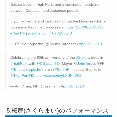
Sakura trees in High Park, and a continued friendship
between Canadian and Japanese people.
If you're like me and can't wait to visit the blooming cherry
blossoms, track their progress at
https://t.co/XEJ0XCl5tz
#ParkHP
pic.twitter.com/rUkCqS3y7B
— Bhutila Karpoche (@BhutilaKarpoche)
April 28, 2019
Celebrating the 60th anniversary of the
#Sakura
trees in
#HighPark
with
@CGjapanTO
, Mayor
@JohnTory
& MPP
@BhutilaKarpoche
here in
#ParkHP
– special thanks to
@HighParkNC
!
pic.twitter.com/yLXNNe0FSh
— Arif Virani, MP (@viraniarif)
April 28, 2019
5.桜舞(さくらまい)のパフォーマンス