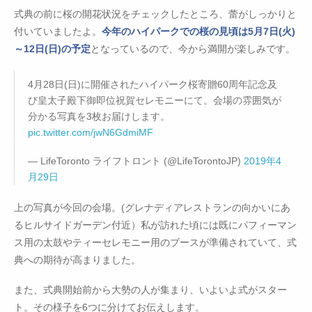
式典の前に桜の開花状況をチェックしたところ、蕾がしっかりと
付いていましたよ。
今年のハイパークでの桜の見頃は5月7日(火)
～12日(日)の予定
となっているので、今から満開が楽しみです。
4月28日(日)に開催されたハイパーク桜寄贈60周年記念及
び皇太子殿下御即位祝賀セレモニーにて。会場の雰囲気が
分かる写真を3枚お届けします。
pic.twitter.com/jwN6GdmiMF
— LifeToronto ライフトロント (@LifeTorontoJP)
2019年4
月29日
上の写真が今回の会場。(グレナディアレストランの向かいにあ
るヒルサイドガーデン付近）私が訪れた頃には既にパフィーマン
ス用の太鼓やティーセレモニー用のブースが準備されていて、式
典への期待が高まりました。
また、式典開始前から大勢の人が集まり、いよいよ式がスター
ト。その様子を6つに分けてお伝えします。