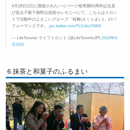
4月28日(日)に開催されたハイパーク桜寄贈60周年記念及
び皇太子殿下御即位祝賀セレモニーにて。こちらはトロン
トで活動中のよさこいグループ「桜舞(さくらまい)」のパ
フォーマンスです。
pic.twitter.com/Tr2n9uVSWX
— LifeToronto ライフトロント (@LifeTorontoJP)
2019年4
月29日
6.抹茶と和菓子のふるまい