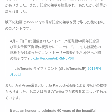
がありました。また、記念の銘板も贈呈され、あたたかい拍手が
送られました。
以下の動画はJohn Tory市長が記念の銘板を受け取った後のお礼
のコメントです。
4月28日(日)に開催されたハイパーク桜寄贈60周年記念及
び皇太子殿下御即位祝賀セレモニーにて。こちらは記念の
銘板を受け取ったジョン・トーリー市長がお礼を述べた際
の様子です?
pic.twitter.com/oDRhN8P6II
— LifeToronto ライフトロント (@LifeTorontoJP)
2019年4
月30日
また、Arif Virani議員とBhutila Karpoche議員によるお祝いの挨拶
もありました。お二人は自身のTwitterでも式典参加について触れ
ています。
It was an honour to celebrate 60 years of the beautiful