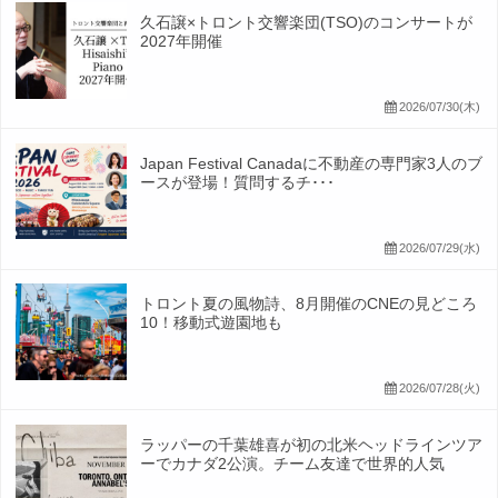
久石譲×トロント交響楽団(TSO)のコンサートが
2027年開催
2026/07/30(木)
Japan Festival Canadaに不動産の専門家3人のブ
ースが登場！質問するチ･･･
2026/07/29(水)
トロント夏の風物詩、8月開催のCNEの見どころ
10！移動式遊園地も
2026/07/28(火)
ラッパーの千葉雄喜が初の北米ヘッドラインツア
ーでカナダ2公演。チーム友達で世界的人気