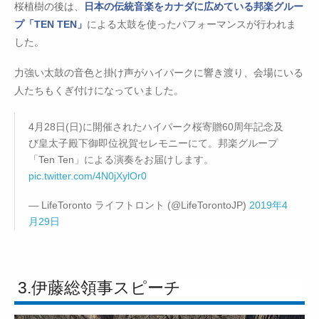
桜植樹の後は、
日本の伝統音楽をカナダに広めている邦楽グルー
プ「TEN TEN」
による太鼓を使ったパフォーマンスが行われま
した。
力強い太鼓の音色と掛け声がハイパークに響き渡り、会場にいる
人たちもくぎ付けになっていました。
4月28日(日)に開催されたハイパーク桜寄贈60周年記念及
び皇太子殿下御即位祝賀セレモニーにて。邦楽グループ
「Ten Ten」による演奏をお届けします。
pic.twitter.com/4N0jXylOr0
— LifeToronto ライフトロント (@LifeTorontoJP)
2019年4
月29日
3.伊藤総領事スピーチ