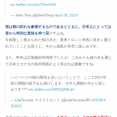
pic.twitter.com/yUJTiImXHD
— John Tory (@JohnTory)
April 28, 2019
桜は春の訪れを象徴するものであるとともに、日本人にとっては
昔から特別な意味を持つ花
ですよね。
今回新しく植えられた桜の木が、将来トロント市民に末永く愛さ
れていくことを思うと、今から成長が非常に楽しみです。
また、昨年は日加修好90周年でしたが、これからも桜の木を通じ
て日本とカナダの友好関係がより深まれば素敵ですね。
ハイパークの桜の開花も近いということで、ここで2017年
度の満開の様子をお届けします。今年も満開が今から楽し
みです???
pic.twitter.com/WH3QNlbrbI
— LifeToronto ライフトロント (@LifeTorontoJP)
2019年4
月30日