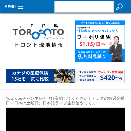
MENU
お知らせ
生活情報
その他
特集
イベントカレンダー
About Us
YouTubeチャンネルもぜひ登録してください！カナダの毎週金曜
Contact
日（日本は土曜日）日本語ライブ生配信やってます！