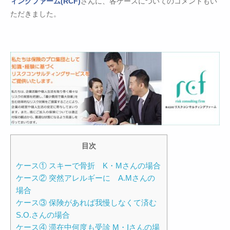
ィングファーム(RCF)
さんに、各ケースについてのコメントもい
ただきました。
目次
ケース① スキーで骨折 K・Mさんの場合
ケース② 突然アレルギーに A.Mさんの
場合
ケース③ 保険があれば我慢しなくて済む
S.O.さんの場合
ケース④ 滞在中何度も受診 M・Iさんの場