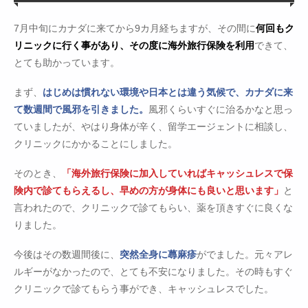
7月中旬にカナダに来てから9カ月経ちますが、その間に
何回もク
リニックに行く事があり、その度に海外旅行保険を利用
できて、
とても助かっています。
まず、
はじめは慣れない環境や日本とは違う気候で、カナダに来
て数週間で風邪を引きました。
風邪くらいすぐに治るかなと思っ
ていましたが、やはり身体が辛く、留学エージェントに相談し、
クリニックにかかることにしました。
そのとき、
「海外旅行保険に加入していればキャッシュレスで保
険内で診てもらえるし、早めの方が身体にも良いと思います」
と
言われたので、クリニックで診てもらい、薬を頂きすぐに良くな
りました。
今後はその数週間後に、
突然全身に蕁麻疹
がでました。元々アレ
ルギーがなかったので、とても不安になりました。その時もすぐ
クリニックで診てもらう事ができ、キャッシュレスでした。