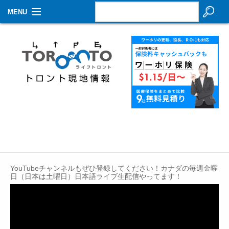
MENU
お知らせ
生活情報
その他
特集
イベントカレンダー
About Us
YouTubeチャンネルもぜひ登録してください！カナダの毎週金曜
Contact
日（日本は土曜日）日本語ライブ生配信やってます！