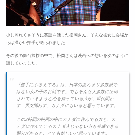
少し照れくさそうに英語を話した松岡さん、そんな彼女に会場か
らは温かい拍手が送られました。
その後の舞台挨拶の中で、松岡さんは映画への想いを次のように
話していました。
『勝手にふるえてろ』は、日本のあんまり多数派で
はない女の子のお話です。でもそんな大多数に圧倒
されているような心を持っている人が、世代問わ
ず、男女問わず、カナダにもいると思っています。
この2時間の映画の中にカナダに住んでる方も、カ
ナダに住んでいるカナダ人じゃない方も共感できる
部分があると、とても嬉しいと思っています。