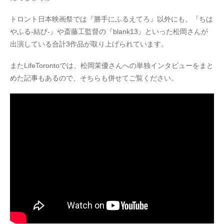
トロント日本映画祭では『勝手にふるえてろ』以外にも、『ちは
やふる-結び-』や斎藤工監督の『blank13』といった松岡さんが
出演している合計3作品が取り上げられています。
またLifeTorontoでは、松岡茉優さんへの単独インタビューをまと
めた記事もあるので、そちらも併せてご覧ください。