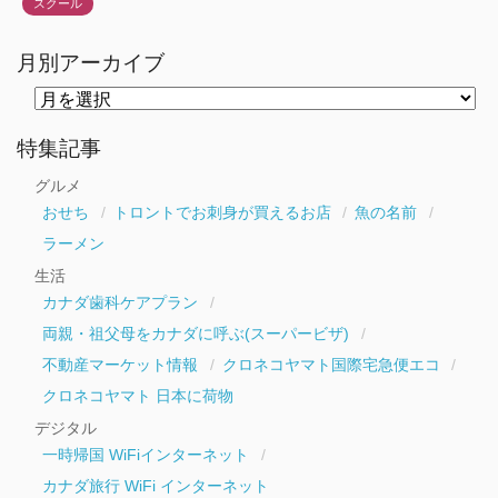
スクール
月別アーカイブ
月
別
ア
ー
特集記事
カ
イ
グルメ
ブ
おせち
トロントでお刺身が買えるお店
魚の名前
ラーメン
生活
カナダ歯科ケアプラン
両親・祖父母をカナダに呼ぶ(スーパービザ)
不動産マーケット情報
クロネコヤマト国際宅急便エコ
クロネコヤマト 日本に荷物
デジタル
一時帰国 WiFiインターネット
カナダ旅行 WiFi インターネット