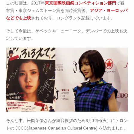
この映画は、2017年
東京国際映画祭コンペティション部門
で観
客賞・東京ジェムストーン賞を同時受賞後、
アジア・ヨーロッパ
などでも上映
されており、ロングランを記録しています。
そして今後は、ケベックやニューヨーク、デンバーでの上映も決
定しています。
そんな中、松岡茉優さんが舞台挨拶のため6月12日(火）にトロン
トの JCCC(Japanese Canadian Cultural Centre) を訪れました。