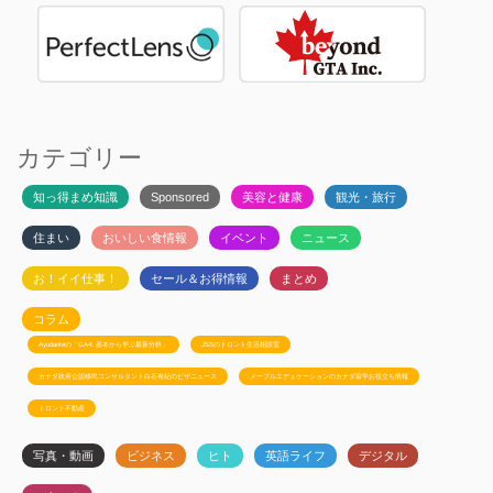
カテゴリー
知っ得まめ知識
Sponsored
美容と健康
観光・旅行
住まい
おいしい食情報
イベント
ニュース
お！イイ仕事！
セール＆お得情報
まとめ
コラム
Ayudanteの「GA4: 基本から学ぶ最新分析」
JSSのトロント生活相談室
カナダ政府公認移民コンサルタント白石有紀のビザニュース
メープルエデュケーションのカナダ留学お役立ち情報
トロント不動産
写真・動画
ビジネス
ヒト
英語ライフ
デジタル