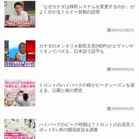
「なぜカナダは移民システムを変更するのか」が
よく分かるトルドー首相の説明
2024/11/18(月)
カナダのオンタリオ新民主党(NDP)がエヴァンゲ
リオンでバズる。日本語で誤字も
2024/04/23(火)
トロントのハイパークの桜がピークシーズンを迎
える。公園と桜の歴史
2024/04/22(月)
ハイパークのピーク時期は？トロントのお花見ス
ポット3ヶ所の開花状況を調査