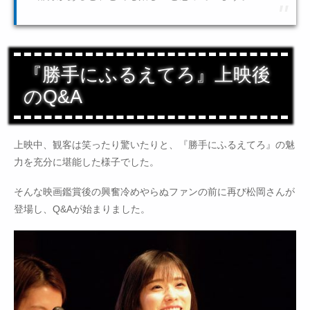
『勝手にふるえてろ』上映後
のQ&A
上映中、観客は笑ったり驚いたりと、『勝手にふるえてろ』の魅
力を充分に堪能した様子でした。
そんな映画鑑賞後の興奮冷めやらぬファンの前に再び松岡さんが
登場し、Q&Aが始まりました。