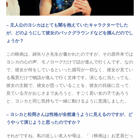
– 主人公のヨシカはとても闇を抱えていたキャラクターでした
が、どのようにして彼女のバックグラウンドなどを掴んだのでし
ょうか？
この映画は、綿矢りさ先生が書かれたのですが、その原作本では
ヨシカの心の声、モノローグだけで話が進んで行くんです。なの
で、彼女が何をしているといった描写が一切なく、彼女が見てい
る風景だけで物語が進んで行く文体です。演じるに当たっても、
彼女の主観で、彼女が思っていることを、彼女の目線に立って、
見ている方がおじさまであろうと、すごく若い女の子であろう
と、ヨシカと同じ気持ちで一緒に動けるように意識しました。
– ヨシカと松岡さんは性格が全然違うように見えるのですが、ど
うやって演じようと思ったのですか？
それがですね、私の近しい友人や母は、「（映画は）お芝居だっ