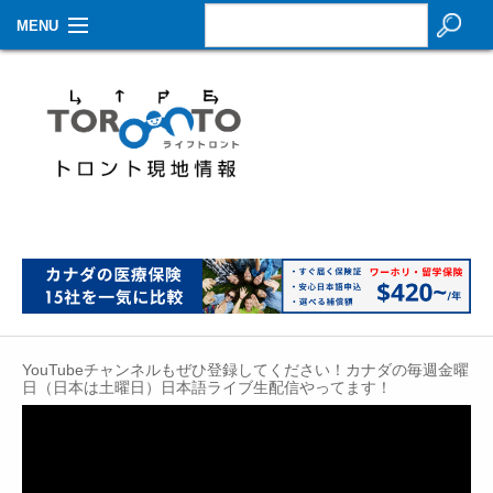
MENU
お知らせ
生活情報
その他
特集
イベントカレンダー
About Us
YouTubeチャンネルもぜひ登録してください！カナダの毎週金曜
Contact
日（日本は土曜日）日本語ライブ生配信やってます！