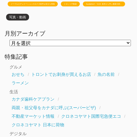
メープルエデュケーションのカナダ留学お役立ち情報
トロント不動産
Ayudanteの「GA4: 基本から学ぶ最新分析」
写真・動画
月別アーカイブ
月
別
ア
ー
特集記事
カ
イ
グルメ
ブ
おせち
トロントでお刺身が買えるお店
魚の名前
ラーメン
生活
カナダ歯科ケアプラン
両親・祖父母をカナダに呼ぶ(スーパービザ)
不動産マーケット情報
クロネコヤマト国際宅急便エコ
クロネコヤマト 日本に荷物
デジタル