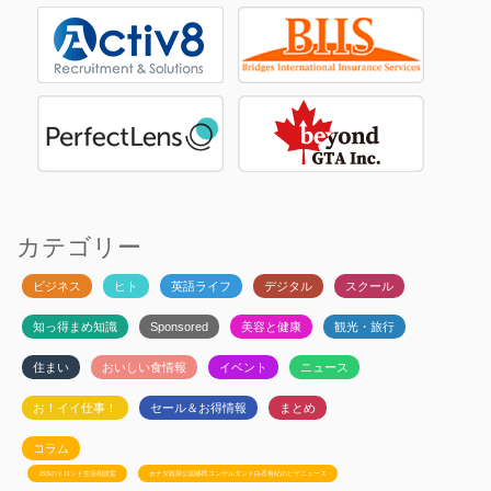
カテゴリー
ビジネス
ヒト
英語ライフ
デジタル
スクール
知っ得まめ知識
Sponsored
美容と健康
観光・旅行
住まい
おいしい食情報
イベント
ニュース
お！イイ仕事！
セール＆お得情報
まとめ
コラム
JSSのトロント生活相談室
カナダ政府公認移民コンサルタント白石有紀のビザニュース