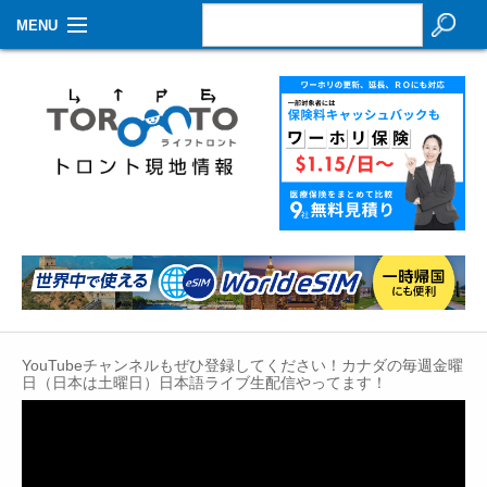
MENU
お知らせ
生活情報
その他
特集
イベントカレンダー
About Us
YouTubeチャンネルもぜひ登録してください！カナダの毎週金曜
Contact
日（日本は土曜日）日本語ライブ生配信やってます！