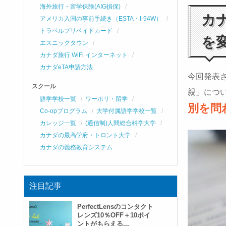
海外旅行・留学保険(AIG損保)
カ
アメリカ入国の事前手続き（ESTA・I-94W）
トラベルプリペイドカード
を
エスニックタウン
カナダ旅行 WiFi インターネット
カナダeTA申請方法
今回発表
スクール
親」につ
語学学校一覧
ワーホリ・留学
別を問
Co-opプログラム
大学付属語学学校一覧
カレッジ一覧
(通信制)人間総合科学大学
カナダの最高学府・トロント大学
カナダの義務教育システム
注目記事
PerfectLensのコンタクト
レンズ10％OFF＋10ポイ
ントがもらえる...