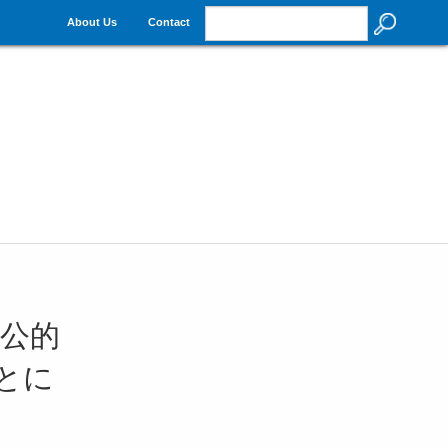
About Us
Contact
公的
とに