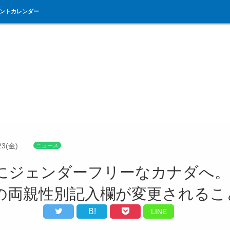
ントカレンダー
23(金)
ニュース
にジェンダーフリーなカナダへ。
の両親性別記入欄が変更されるこ
B!
LINE