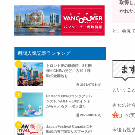
取得し
かれた
と、会見
週間人気記事ランキング
トロント夏の風物詩、8月開
ま
催のCNEの見どころ10！移
動式遊園地も
2026/07/28(火)
というこ
PerfectLensのコンタクトレ
ンズ10％OFF＋10ポイント
男女の社
がもらえるクーポン出た
会」
の実
2026/08/04(火)
Japan Festival Canadaに不
今後も性
動産の専門家3人のブースが