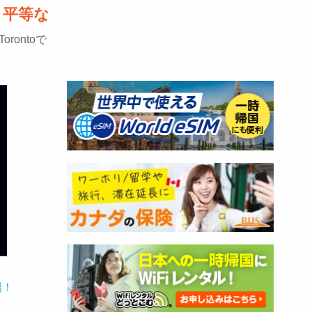
、平等な
rontoで
場！