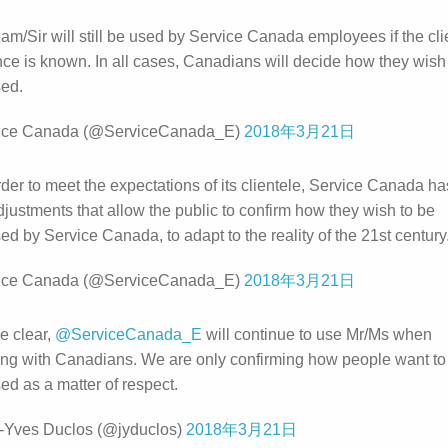
am/Sir will still be used by Service Canada employees if the cli
nce is known. In all cases, Canadians will decide how they wish
ed.
ice Canada (@ServiceCanada_E)
2018年3月21日
order to meet the expectations of its clientele, Service Canada 
justments that allow the public to confirm how they wish to be
d by Service Canada, to adapt to the reality of the 21st century
ice Canada (@ServiceCanada_E)
2018年3月21日
e clear,
@ServiceCanada_E
will continue to use Mr/Ms when
ting with Canadians. We are only confirming how people want to
ed as a matter of respect.
-Yves Duclos (@jyduclos)
2018年3月21日