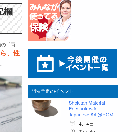
記欄
類の「両
ら、性
。
開催予定のイベント
Shokkan Material
Encounters in
Japanese Art @ROM
4月4日
Toronto