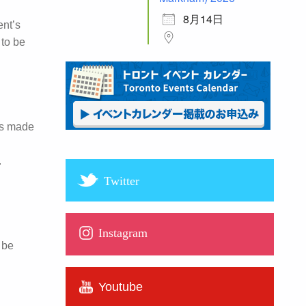
8月14日
ent’s
 to be
has made
.
Twitter
Instagram
 be
Youtube