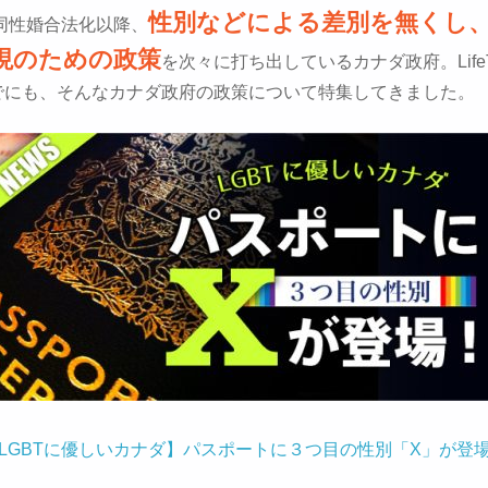
性別などによる差別を無くし
の同性婚合法化以降、
現のための政策
を次々に打ち出しているカナダ政府。LifeTo
でにも、そんなカナダ政府の政策について特集してきました。
LGBTに優しいカナダ】パスポートに３つ目の性別「X」が登