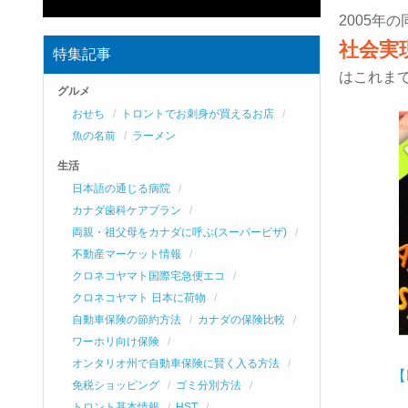
2005年
社会実
特集記事
はこれま
グルメ
おせち
トロントでお刺身が買えるお店
魚の名前
ラーメン
生活
日本語の通じる病院
カナダ歯科ケアプラン
両親・祖父母をカナダに呼ぶ(スーパービザ)
不動産マーケット情報
クロネコヤマト国際宅急便エコ
クロネコヤマト 日本に荷物
自動車保険の節約方法
カナダの保険比較
ワーホリ向け保険
オンタリオ州で自動車保険に賢く入る方法
【
免税ショッピング
ゴミ分別方法
トロント基本情報
HST