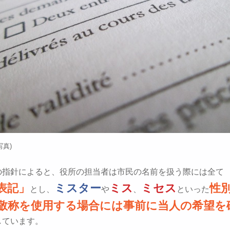
写真)
の指針によると、役所の担当者は市民の名前を扱う際には全て
表記」
ミスター
ミス
ミセス
性
とし、
や
、
といった
敬称を使用する場合には事前に当人の希望を
しています。