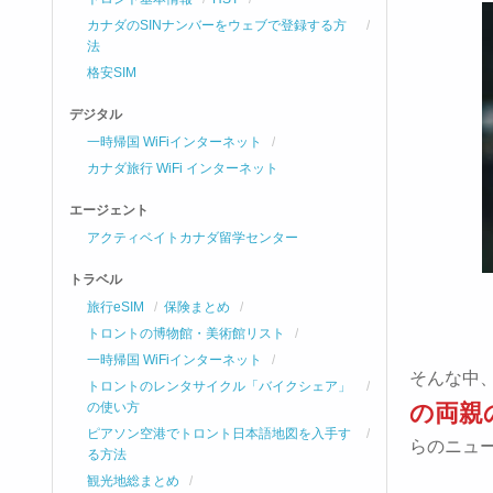
カナダのSINナンバーをウェブで登録する方
法
格安SIM
デジタル
一時帰国 WiFiインターネット
カナダ旅行 WiFi インターネット
エージェント
アクティベイトカナダ留学センター
トラベル
旅行eSIM
保険まとめ
トロントの博物館・美術館リスト
一時帰国 WiFiインターネット
そんな中
トロントのレンタサイクル「バイクシェア」
の使い方
の両親
ピアソン空港でトロント日本語地図を入手す
らのニュ
る方法
観光地総まとめ