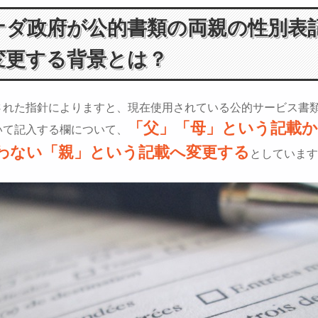
ナダ政府が公的書類の両親の性別表
変更する背景とは？
された指針によりますと、現在使用されている公的サービス書
「父」「母」という記載か
いて記入する欄について、
わない「親」という記載へ変更する
としています