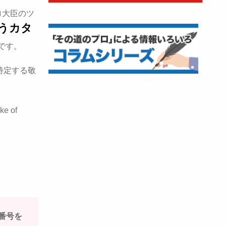
ロ大臣のツ
うカタ
です。
特定する敬
ke of
番号を