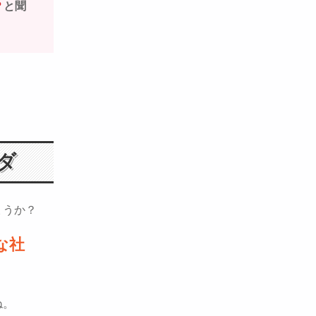
？
と聞
ダ
ょうか？
な社
ね。