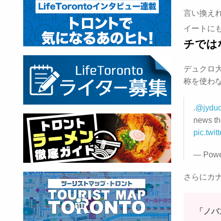
言い換え
イートに
チでは
デュクロ
称を使わ
.
@jyduc
news th
pic.twi
— Powe
さらにカ
「ノバ