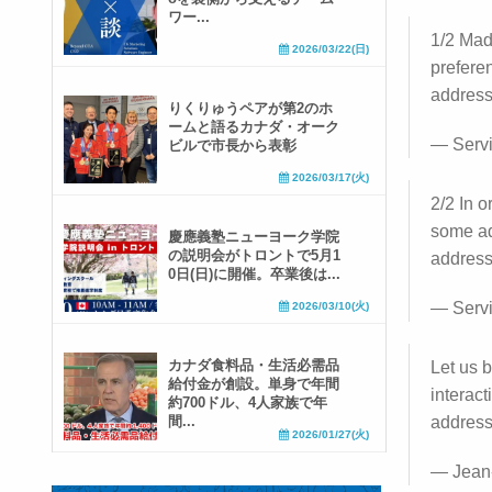
ワー...
1/2 Mad
2026/03/22(日)
prefere
address
りくりゅうペアが第2のホ
ームと語るカナダ・オーク
— Serv
ビルで市長から表彰
2026/03/17(火)
2/2 In 
some ad
慶應義塾ニューヨーク学院
の説明会がトロントで5月1
addresse
0日(日)に開催。卒業後は...
— Serv
2026/03/10(火)
カナダ食料品・生活必需品
Let us b
給付金が創設。単身で年間
interac
約700ドル、4人家族で年
間...
address
2026/01/27(火)
— Jean