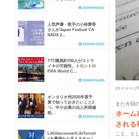
2026/08/04(火)
人気声優・歌手の小林愛香
さんがJapan Festival CA
NADA 2...
2026/05/19(火)
TTC職員約700人がストラ
イキの可能性。トロントの
FIFA World C...
2026/05/14(木)
(※イメージ
オンタリオ州2026年度予
算で知っておきたいこと2
また今回
つ。中小企業の法人所得減
ネーム
税...
2026/03/31(火)
される
LifeVancouver/LifeToront
こと、と
oを裏側から支えるチーム