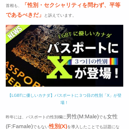
「性別・セクシャリティを問わず、平等
首相も、
であるべきだ」
と訴えています。
【LGBTに優しいカナダ】パスポートに３つ目の性別「X」が登
場！
男性(M:Male)
女性
昨年には、パスポートの性別欄に
でも
(F:Famale)
性別(X)
でもない
を導入したことでも話題にな