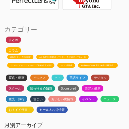
カテゴリー
まとめ
コラム
JSSのトロント生活相談室
カナダ政府公認移民コンサルタント白石有紀のビザニュース
メープルエデュケーションのカナダ留学お役立ち情報
トロント不動産
Ayudanteの「GA4: 基本から学ぶ最新分析」
写真・動画
ビジネス
ヒト
英語ライフ
デジタル
スクール
知っ得まめ知識
Sponsored
美容と健康
観光・旅行
住まい
おいしい食情報
イベント
ニュース
お！イイ仕事！
セール＆お得情報
月別アーカイブ