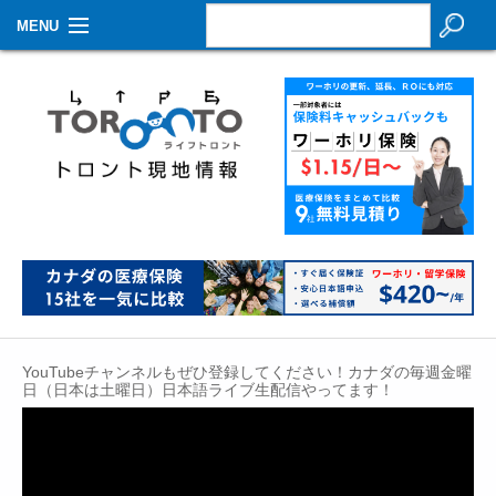
MENU
お知らせ
生活情報
その他
特集
イベントカレンダー
About Us
YouTubeチャンネルもぜひ登録してください！カナダの毎週金曜
Contact
日（日本は土曜日）日本語ライブ生配信やってます！