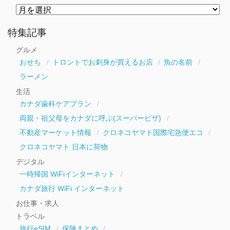
月
別
ア
ー
特集記事
カ
イ
グルメ
ブ
おせち
トロントでお刺身が買えるお店
魚の名前
ラーメン
生活
カナダ歯科ケアプラン
両親・祖父母をカナダに呼ぶ(スーパービザ)
不動産マーケット情報
クロネコヤマト国際宅急便エコ
クロネコヤマト 日本に荷物
デジタル
一時帰国 WiFiインターネット
カナダ旅行 WiFi インターネット
お仕事・求人
トラベル
旅行eSIM
保険まとめ