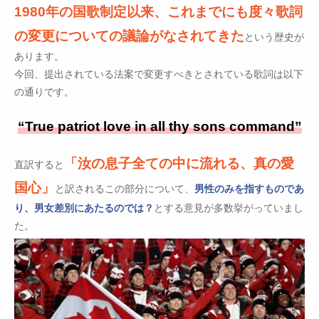
1980年の国歌制定以来、これまでにも度々歌詞
の変更についての議論がなされてきた
という歴史が
あります。
今回、提出されている法案で変更すべきとされている歌詞は以下
の通りです。
“True patriot love in all thy sons command”
「汝の息子全ての中に流れる、真の愛
直訳すると
国心」
と訳されるこの部分について、
男性のみを指すものであ
り、男女差別にあたるのでは？
とする意見が多数挙がっていまし
た。