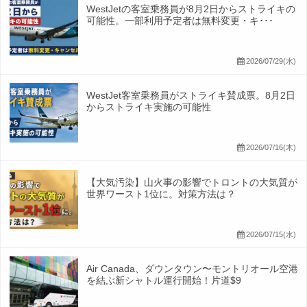
WestJetの客室乗務員が8月2日からストライキの
可能性。一部利用予定者は無料変更・キ･･･
2026/07/29(水)
WestJet客室乗務員がストライキ賛成票。8月2日
からストライキ実施の可能性
2026/07/16(木)
【大気汚染】山火事の影響でトロントの大気質が
世界ワースト1位に。対策方法は？
2026/07/15(水)
Air Canada、ダウンタウン〜モントリオール空港
を結ぶ新シャトル運行開始！片道$9