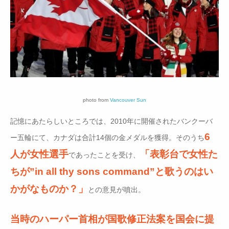
photo from
Vancouver Sun
記憶にあたらしいところでは、2010年に開催されたバンクーバ
6
ー五輪にて、カナダは合計14個の金メダルを獲得。そのうち
人が女性選手
「表彰台で女性た
であったことを受け、
ちが”in all thy sons command”と歌うのはい
かがなものか？」
との意見が噴出。
当時のハーパー首相が国歌修正法案を国会に提