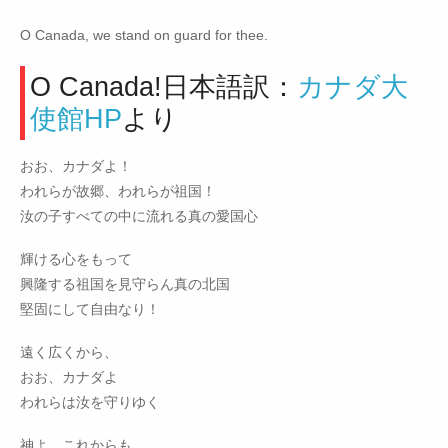
O Canada, we stand on guard for thee.
O Canada!日本語訳：
カナダ大
使館HP
より
おお、カナダよ！
われらが故郷、われらが祖国！
汝の子すべての中に流れる真の愛国心
輝ける心をもって
興隆する祖国を見守らん真の北国
堅固にして自由なり！
遠く広くから、
おお、カナダよ
われらは汝を守りゆく
神よ、これからも