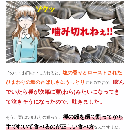
塩の香りとローストされた
そのままお口の中に入れると、
噛ん
ひまわりの種の香ばしさにうっとり
するのですが、
でいたら種が次第に藁(わら)みたいになってき
て泣きそうになったので、
吐きました
。
種の殻を歯で割ってから
そう、実はひまわりの種って、
手でむいて食べるのが正しい食べ方
なんですよね。