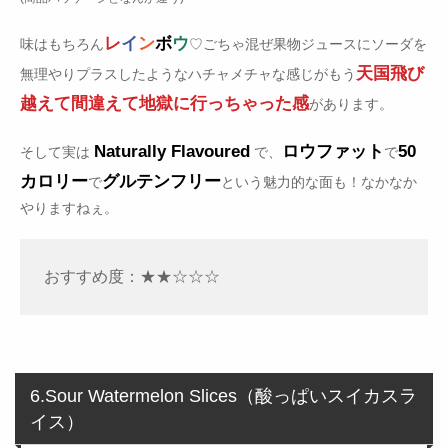
レ
イ
ン
ボ
ウ
味はもちろん
♡ごちゃ混ぜ果物ジュースにソーダを
天国飛び
無理やりプラスしたようなハチャメチャな感じがもう
越えて間違えて地獄に行っちゃった感
があります。
Naturally Flavoured
ロウファット
50
そして実は
で、
で
カロリー
グルテンフリー
で
という魅力的な面も！なかなか
やりますねぇ。
おすすめ度：★★☆☆☆
6.Sour Watermelon Slices（酸っぱいスイカスラ
イス）