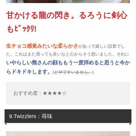
甘かける龍の閃き。るろうに剣心
もﾋﾞｯｸﾘ!
生チョコ感覚みたいな柔らかさ
があって嬉しい誤算でし
た。これはまた買っても良いなと心からそう思いました。それに
いやらしい熊さんの顔ももう一度拝めると思うと今か
らドキドキします。
(
どＭですいません。
)
おすすめ度：★★★★☆
9.Twizzlers：苺味