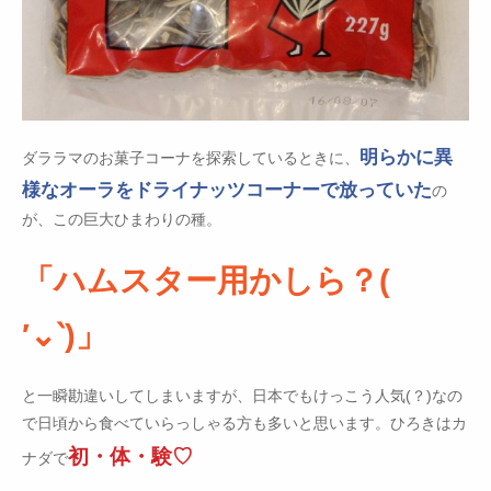
明らかに異
ダララマのお菓子コーナを探索しているときに、
様なオーラをドライナッツコーナーで放っていた
の
が、この巨大ひまわりの種。
「ハムスター用かしら？(
′⌄‵)」
と一瞬勘違いしてしまいますが、日本でもけっこう人気(？)なの
で日頃から食べていらっしゃる方も多いと思います。ひろきはカ
初・体・験♡
ナダで