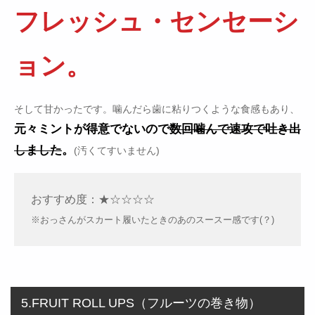
フレッシュ・センセーシ
ョン。
そして甘かったです。噛んだら歯に粘りつくような食感もあり、
元々ミントが得意でないので
数回噛んで速攻で吐き出
しました
。
(汚くてすいません)
おすすめ度：★☆☆☆☆
※おっさんがスカート履いたときのあのスースー感です(？)
5.FRUIT ROLL UPS（フルーツの巻き物）