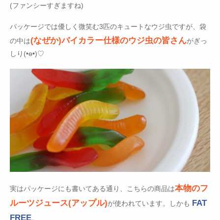
(ファンシーすぎますね)
パッケージでは優しく微笑む3匹のキュートなウジ虫ですが、袋
(なぜか)バイカラー仕様のウジ虫の皆さん
の中は
がぎっ
しり(•ө•)♡
本物のフ
実はパッケージにも書いてある通り、こちらの商品は
ルーツジュース(アップル)
FAT
が使われています。しかも
FREE
。