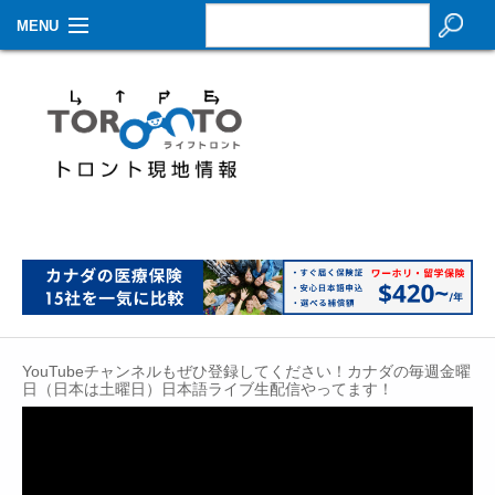
MENU
お知らせ
生活情報
その他
特集
イベントカレンダー
About Us
YouTubeチャンネルもぜひ登録してください！カナダの毎週金曜
Contact
日（日本は土曜日）日本語ライブ生配信やってます！