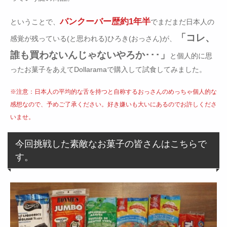
バンクーバー歴約1年半
ということで、
でまだまだ日本人の
「コレ、
感覚が残っている(と思われる)ひろき(おっさん)が、
誰も買わないんじゃないやろか･･･」
と個人的に思
ったお菓子をあえてDollaramaで購入して試食してみました。
※注意：日本人の平均的な舌を持つと自称するおっさんのめっちゃ個人的な
感想なので、予めご了承ください。好き嫌いも大いにあるのでお許しくださ
いませ。
今回挑戦した素敵なお菓子の皆さんはこちらで
す。