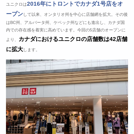
2016年にトロントでカナダ1号店をオ
ユニクロは
ープン
して以来、オンタリオ州を中心に店舗網を拡大。その後
はBC州、アルバータ州、ケベック州などにも進出し、カナダ国
内での存在感を着実に高めています。今回の5店舗のオープンに
カナダにおけるユニクロの店舗数は42店舗
より、
に拡大
します。