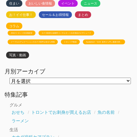
住まい
おいしい食情報
イベント
ニュース
お！イイ仕事！
セール＆お得情報
まとめ
コラム
JSSのトロント生活相談室
カナダ政府公認移民コンサルタント白石有紀のビザニュース
メープルエデュケーションのカナダ留学お役立ち情報
トロント不動産
Ayudanteの「GA4: 基本から学ぶ最新分析」
写真・動画
月別アーカイブ
月
別
ア
ー
特集記事
カ
イ
グルメ
ブ
おせち
トロントでお刺身が買えるお店
魚の名前
ラーメン
生活
カナダ歯科ケアプラン