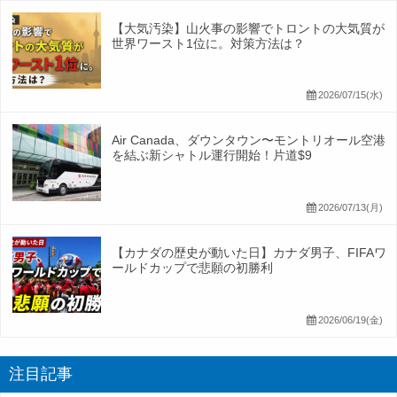
【大気汚染】山火事の影響でトロントの大気質が
世界ワースト1位に。対策方法は？
2026/07/15(水)
Air Canada、ダウンタウン〜モントリオール空港
を結ぶ新シャトル運行開始！片道$9
2026/07/13(月)
【カナダの歴史が動いた日】カナダ男子、FIFAワ
ールドカップで悲願の初勝利
2026/06/19(金)
注目記事