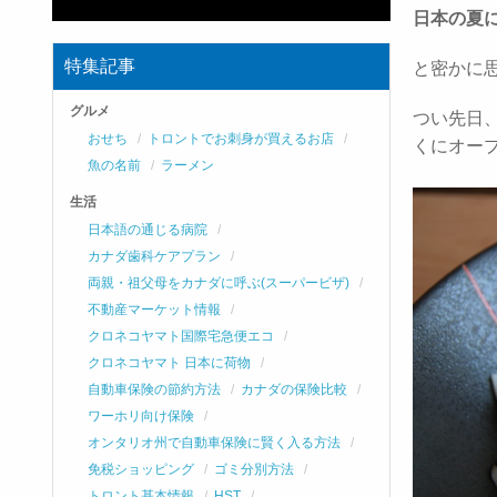
日本の夏
特集記事
と密かに
グルメ
つい先日、
おせち
トロントでお刺身が買えるお店
くにオー
魚の名前
ラーメン
生活
日本語の通じる病院
カナダ歯科ケアプラン
両親・祖父母をカナダに呼ぶ(スーパービザ)
不動産マーケット情報
クロネコヤマト国際宅急便エコ
クロネコヤマト 日本に荷物
自動車保険の節約方法
カナダの保険比較
ワーホリ向け保険
オンタリオ州で自動車保険に賢く入る方法
免税ショッピング
ゴミ分別方法
トロント基本情報
HST