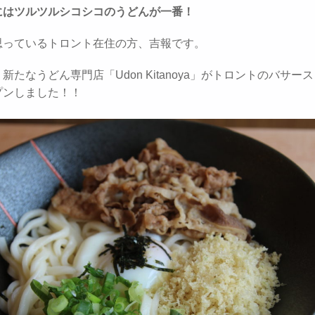
にはツルツルシコシコのうどんが一番！
思っているトロント在住の方、吉報です。
新たなうどん専門店「Udon Kitanoya」がトロントのバサー
プンしました！！