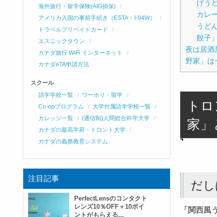
げう
海外旅行・留学保険(AIG損保)
カレ
アメリカ入国の事前手続き（ESTA・I-94W）
うど
トラベルプリペイドカード
餃子
エスニックタウン
夜は居酒
カナダ旅行 WiFi インターネット
野家」は
カナダeTA申請方法
スクール
語学学校一覧
ワーホリ・留学
トロ
Co-opプログラム
大学付属語学学校一覧
カレッジ一覧
(通信制)人間総合科学大学
家」
カナダの最高学府・トロント大学
カナダの義務教育システム
注目記事
だし
PerfectLensのコンタクト
レンズ10％OFF＋10ポイ
「関西風
ントがもらえる...