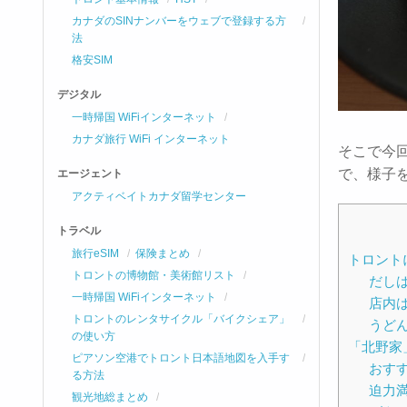
カナダのSINナンバーをウェブで登録する方
法
格安SIM
デジタル
一時帰国 WiFiインターネット
カナダ旅行 WiFi インターネット
そこで今
で、様子
エージェント
アクティベイトカナダ留学センター
トラベル
旅行eSIM
保険まとめ
トロント
トロントの博物館・美術館リスト
だし
一時帰国 WiFiインターネット
店内
トロントのレンタサイクル「バイクシェア」
うど
の使い方
「北野家
ピアソン空港でトロント日本語地図を入手す
おす
る方法
迫力
観光地総まとめ