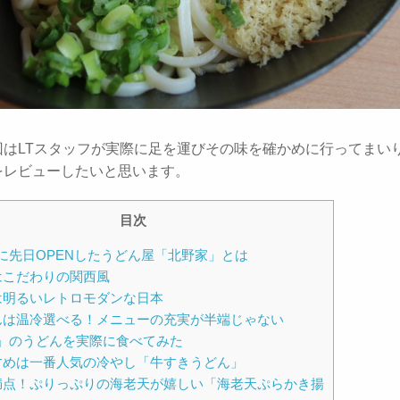
回はLTスタッフが実際に足を運びその味を確かめに行ってまい
をレビューしたいと思います。
目次
に先日OPENしたうどん屋「北野家」とは
はこだわりの関西風
は明るいレトロモダンな日本
んは温冷選べる！メニューの充実が半端じゃない
」のうどんを実際に食べてみた
すめは一番人気の冷やし「牛すきうどん」
満点！ぷりっぷりの海老天が嬉しい「海老天ぷらかき揚