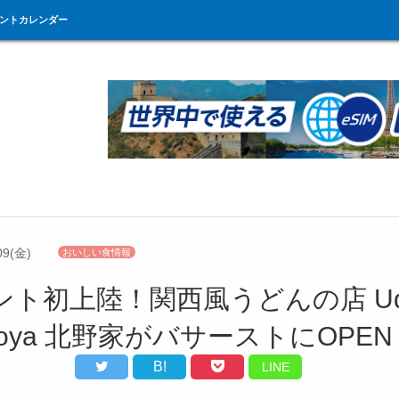
ントカレンダー
09(金)
おいしい食情報
ント初上陸！関西風うどんの店 Ud
anoya 北野家がバサーストにOPEN
B!
LINE