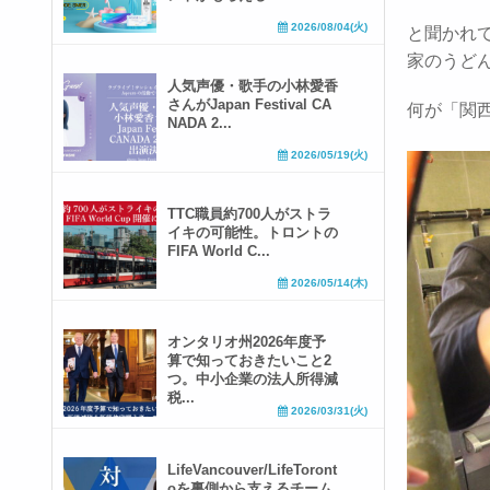
2026/08/04(火)
と聞かれ
家のうど
人気声優・歌手の小林愛香
さんがJapan Festival CA
何が「関
NADA 2...
2026/05/19(火)
TTC職員約700人がストラ
イキの可能性。トロントの
FIFA World C...
2026/05/14(木)
オンタリオ州2026年度予
算で知っておきたいこと2
つ。中小企業の法人所得減
税...
2026/03/31(火)
LifeVancouver/LifeToront
oを裏側から支えるチーム