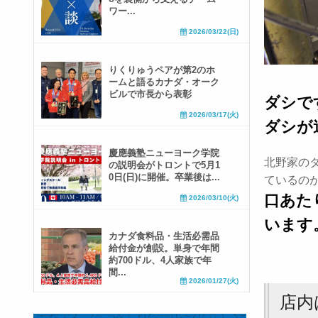
ワー...
2026/03/22(日)
りくりゅうペアが第2のホ
ームと語るカナダ・オーク
ビルで市長から表彰
ダシで
2026/03/17(火)
ダシが
慶應義塾ニューヨーク学院
北野家の
の説明会がトロントで5月1
0日(日)に開催。卒業後は...
ているの
口あた
2026/03/10(火)
います
カナダ食料品・生活必需品
給付金が創設。単身で年間
約700ドル、4人家族で年
間...
2026/01/27(火)
店内