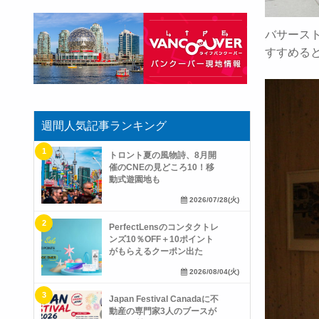
バサース
すすめると
週間人気記事ランキング
トロント夏の風物詩、8月開
催のCNEの見どころ10！移
動式遊園地も
2026/07/28(火)
PerfectLensのコンタクトレ
ンズ10％OFF＋10ポイント
がもらえるクーポン出た
2026/08/04(火)
Japan Festival Canadaに不
動産の専門家3人のブースが