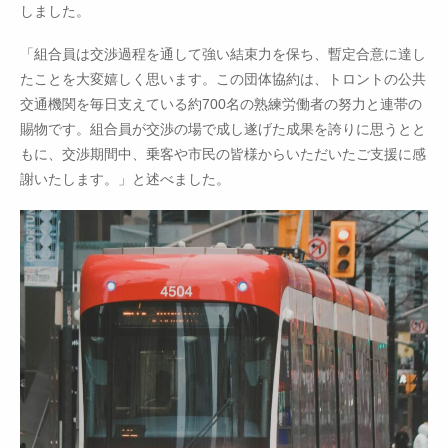
しました。
「組合員は交渉過程を通して強い結束力を保ち、暫定合意に達し
たことを大変嬉しく思います。この団体協約は、トロントの公共
交通機関を毎日支えている約700名の熟練労働者の努力と連帯の
賜物です。組合員が交渉の場で成し遂げた成果を誇りに思うとと
もに、交渉期間中、乗客や市民の皆様からいただいたご支援に感
謝いたします。」と述べました。