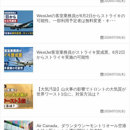
2026/07/30(木)
WestJetの客室乗務員が8月2日からストライキの
可能性。一部利用予定者は無料変更・キ･･･
2026/07/29(水)
WestJet客室乗務員がストライキ賛成票。8月2日
からストライキ実施の可能性
2026/07/16(木)
【大気汚染】山火事の影響でトロントの大気質が
世界ワースト1位に。対策方法は？
2026/07/15(水)
Air Canada、ダウンタウン〜モントリオール空港