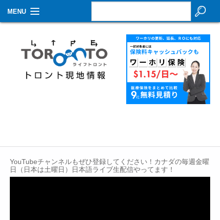
MENU
お知らせ
生活情報
その他
特集
イベントカレンダー
About Us
YouTubeチャンネルもぜひ登録してください！カナダの毎週金曜
Contact
日（日本は土曜日）日本語ライブ生配信やってます！