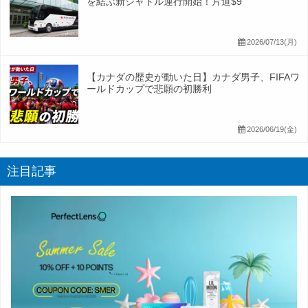
を結ぶ新シャトル運行開始！片道$9
2026/07/13(月)
【カナダの歴史が動いた日】カナダ男子、FIFAワ
ールドカップで悲願の初勝利
2026/06/19(金)
注目記事