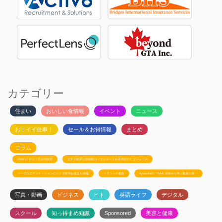
カテゴリー
住まい
おいしい食情報
イベント
ニュース
お！イイ仕事！
セール＆お得情報
まとめ
コラム
JSSのトロント生活相談室
カナダ政府公認移民コンサルタント白石有紀のビザニュース
メープルエデュケーションのカナダ留学お役立ち情報
トロント不動産
Ayudanteの「GA4: 基本から学ぶ最新分析」
写真・動画
ビジネス
ヒト
英語ライフ
デジタル
スクール
知っ得まめ知識
Sponsored
美容と健康