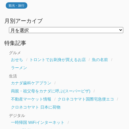
観光・旅行
月別アーカイブ
月
別
ア
ー
特集記事
カ
イ
グルメ
ブ
おせち
トロントでお刺身が買えるお店
魚の名前
ラーメン
生活
カナダ歯科ケアプラン
両親・祖父母をカナダに呼ぶ(スーパービザ)
不動産マーケット情報
クロネコヤマト国際宅急便エコ
クロネコヤマト 日本に荷物
デジタル
一時帰国 WiFiインターネット