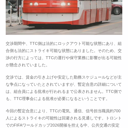
交渉期間中、TTC側は法的にロックアウト可能な状態にあり、組
合側も法的にストライキ可能な状態にありました。そのため、交
渉の行方によっては、TTCの運行や保守業務に影響が出る可能性
が懸念されていました。
交渉では、賃金の引き上げや安定した勤務スケジュールなどが主
な争点になっていたとされていますが、暫定合意の詳細について
は、組合員による批准が行われるまで公表されません。TTC側で
も、TTC理事会による批准が必要になるということです。
今回の暫定合意により、TTCの電気、通信、信号担当職員約700
人によるストライキの可能性は回避される見通しです。トロント
でのFIFAワールドカップ2026開催を控える中、公共交通の安定