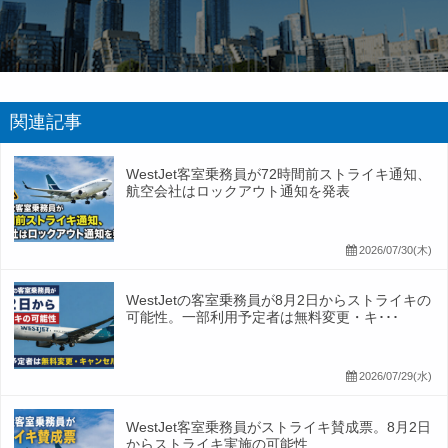
関連記事
WestJet客室乗務員が72時間前ストライキ通知、
航空会社はロックアウト通知を発表
2026/07/30(木)
WestJetの客室乗務員が8月2日からストライキの
可能性。一部利用予定者は無料変更・キ･･･
2026/07/29(水)
WestJet客室乗務員がストライキ賛成票。8月2日
からストライキ実施の可能性