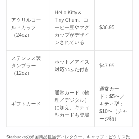
Hello Kitty＆
アクリルコー
Tiny Chum、コ
ルドカップ
ーヒー豆やマグ
$36.95
（24oz）
カップがデザイ
ンされている
ステンレス製
ホット／アイス
タンブラー
$47.95
対応のふた付き
（12oz）
通常カー
通常カード（物
ド：$5〜／
理／デジタル）
ギフトカード
キティ型：
に加え、キティ
$10〜（チャ
型カードも登場
ージ額）
Starbucksの米国商品担当ディレクター、キャップ・ピタリス氏