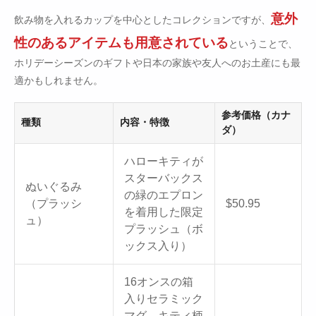
意外
飲み物を入れるカップを中心としたコレクションですが、
性のあるアイテムも用意されている
ということで、
ホリデーシーズンのギフトや日本の家族や友人へのお土産にも最
適かもしれません。
参考価格（カナ
種類
内容・特徴
ダ）
ハローキティが
スターバックス
ぬいぐるみ
の緑のエプロン
（プラッシ
$50.95
を着用した限定
ュ）
プラッシュ（ボ
ックス入り）
16オンスの箱
入りセラミック
マグ。キティ柄