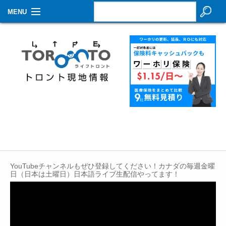
MENU
お知らせ
生活情報
その他
特集
イベントカレンダー
About Us
YouTubeチャンネルもぜひ登録してください！カナダの毎週金曜
Contact
日（日本は土曜日）日本語ライブ生配信やってます！