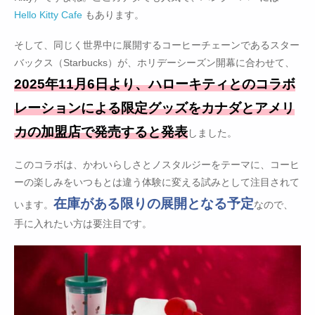
Hello Kitty Cafe
もあります。
そして、同じく世界中に展開するコーヒーチェーンであるスター
バックス（Starbucks）が、ホリデーシーズン開幕に合わせて、
2025年11月6日より、ハローキティとのコラボ
レーションによる限定グッズをカナダとアメリ
カの加盟店で発売すると発表
しました。
このコラボは、かわいらしさとノスタルジーをテーマに、コーヒ
ーの楽しみをいつもとは違う体験に変える試みとして注目されて
在庫がある限りの展開となる予定
います。
なので、
手に入れたい方は要注目です。