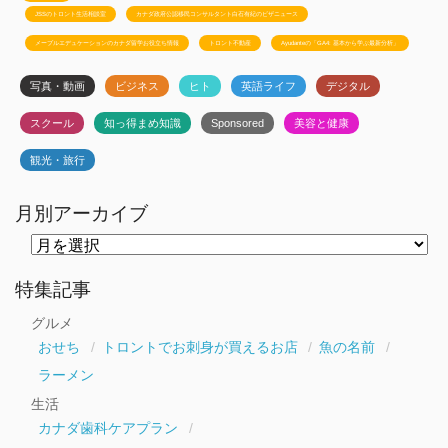
JSSのトロント生活相談室
カナダ政府公認移民コンサルタント白石有紀のビザニュース
メープルエデュケーションのカナダ留学お役立ち情報
トロント不動産
Ayudanteの「GA4: 基本から学ぶ最新分析」
写真・動画
ビジネス
ヒト
英語ライフ
デジタル
スクール
知っ得まめ知識
Sponsored
美容と健康
観光・旅行
月別アーカイブ
月
別
ア
ー
特集記事
カ
イ
グルメ
ブ
おせち
トロントでお刺身が買えるお店
魚の名前
ラーメン
生活
カナダ歯科ケアプラン