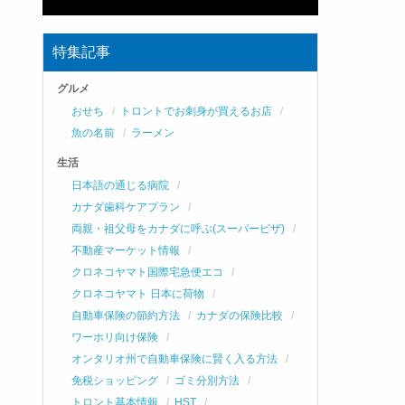
特集記事
グルメ
おせち
トロントでお刺身が買えるお店
魚の名前
ラーメン
生活
日本語の通じる病院
カナダ歯科ケアプラン
両親・祖父母をカナダに呼ぶ(スーパービザ)
不動産マーケット情報
クロネコヤマト国際宅急便エコ
クロネコヤマト 日本に荷物
自動車保険の節約方法
カナダの保険比較
ワーホリ向け保険
オンタリオ州で自動車保険に賢く入る方法
免税ショッピング
ゴミ分別方法
トロント基本情報
HST