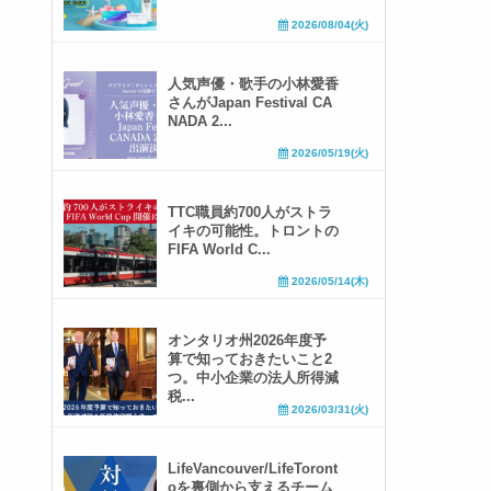
2026/08/04(火)
人気声優・歌手の小林愛香
さんがJapan Festival CA
NADA 2...
2026/05/19(火)
TTC職員約700人がストラ
イキの可能性。トロントの
FIFA World C...
2026/05/14(木)
オンタリオ州2026年度予
算で知っておきたいこと2
つ。中小企業の法人所得減
税...
2026/03/31(火)
LifeVancouver/LifeToront
oを裏側から支えるチーム