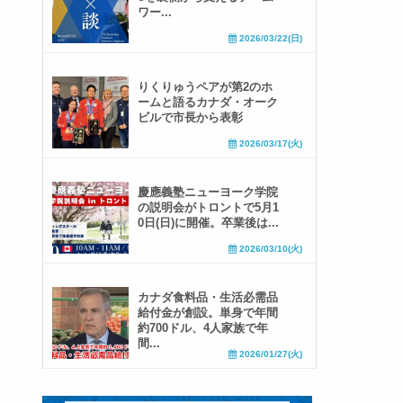
ワー...
2026/03/22(日)
りくりゅうペアが第2のホ
ームと語るカナダ・オーク
ビルで市長から表彰
2026/03/17(火)
慶應義塾ニューヨーク学院
の説明会がトロントで5月1
0日(日)に開催。卒業後は...
2026/03/10(火)
カナダ食料品・生活必需品
給付金が創設。単身で年間
約700ドル、4人家族で年
間...
2026/01/27(火)