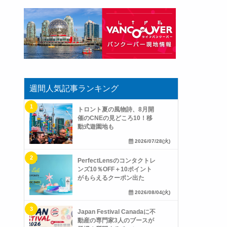
週間人気記事ランキング
トロント夏の風物詩、8月開
催のCNEの見どころ10！移
動式遊園地も
2026/07/28(火)
PerfectLensのコンタクトレ
ンズ10％OFF＋10ポイント
がもらえるクーポン出た
2026/08/04(火)
Japan Festival Canadaに不
動産の専門家3人のブースが