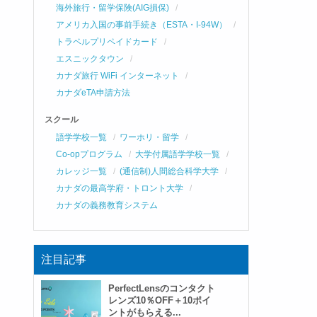
海外旅行・留学保険(AIG損保)
アメリカ入国の事前手続き（ESTA・I-94W）
トラベルプリペイドカード
エスニックタウン
カナダ旅行 WiFi インターネット
カナダeTA申請方法
スクール
語学学校一覧
ワーホリ・留学
Co-opプログラム
大学付属語学学校一覧
カレッジ一覧
(通信制)人間総合科学大学
カナダの最高学府・トロント大学
カナダの義務教育システム
注目記事
PerfectLensのコンタクト
レンズ10％OFF＋10ポイ
ントがもらえる...