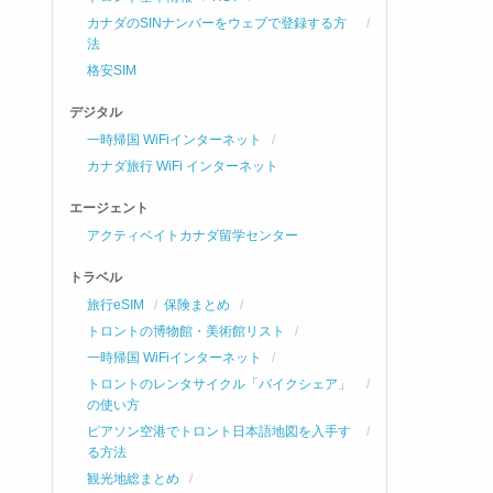
カナダのSINナンバーをウェブで登録する方
法
格安SIM
デジタル
一時帰国 WiFiインターネット
カナダ旅行 WiFi インターネット
エージェント
アクティベイトカナダ留学センター
トラベル
旅行eSIM
保険まとめ
トロントの博物館・美術館リスト
一時帰国 WiFiインターネット
トロントのレンタサイクル「バイクシェア」
の使い方
ピアソン空港でトロント日本語地図を入手す
る方法
観光地総まとめ