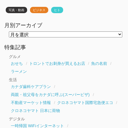
写真・動画
ビジネス
ヒト
月別アーカイブ
月
別
ア
ー
特集記事
カ
イ
グルメ
ブ
おせち
トロントでお刺身が買えるお店
魚の名前
ラーメン
生活
カナダ歯科ケアプラン
両親・祖父母をカナダに呼ぶ(スーパービザ)
不動産マーケット情報
クロネコヤマト国際宅急便エコ
クロネコヤマト 日本に荷物
デジタル
一時帰国 WiFiインターネット