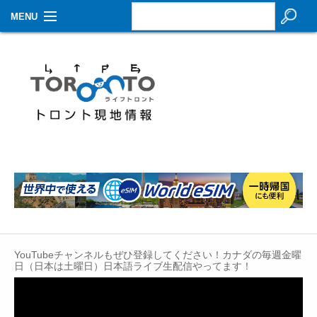
MENU
お知らせ
生活情報
その他
特集
イベントカレンダー
About Us
Contact
YouTubeチャンネルもぜひ登録してください！カナダの毎週金曜
日（日本は土曜日）日本語ライブ生配信やってます！