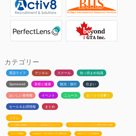
カテゴリー
英語ライフ
デジタル
スクール
知っ得まめ知識
Sponsored
美容と健康
観光・旅行
住まい
おいしい食情報
イベント
ニュース
お！イイ仕事！
セール＆お得情報
まとめ
コラム
カナダ政府公認移民コンサルタント白石有紀のビザニュース
メープルエデュケーションのカナダ留学お役立ち情報
トロント不動産
Ayudanteの「GA4: 基本から学ぶ最新分析」
JSSのトロント生活相談室