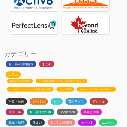
カテゴリー
セール＆お得情報
まとめ
コラム
JSSのトロント生活相談室
カナダ政府公認移民コンサルタント白石有紀のビザニュース
メープルエデュケーションのカナダ留学お役立ち情報
トロント不動産
Ayudanteの「GA4: 基本から学ぶ最新分析」
写真・動画
ビジネス
ヒト
英語ライフ
デジタル
スクール
知っ得まめ知識
Sponsored
美容と健康
観光・旅行
住まい
おいしい食情報
イベント
ニュース