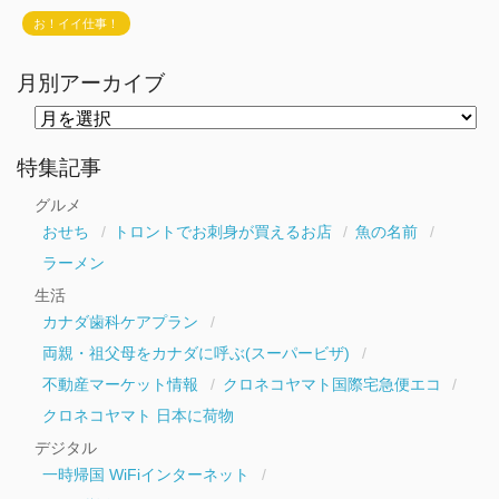
お！イイ仕事！
月別アーカイブ
月
別
ア
ー
特集記事
カ
イ
グルメ
ブ
おせち
トロントでお刺身が買えるお店
魚の名前
ラーメン
生活
カナダ歯科ケアプラン
両親・祖父母をカナダに呼ぶ(スーパービザ)
不動産マーケット情報
クロネコヤマト国際宅急便エコ
クロネコヤマト 日本に荷物
デジタル
一時帰国 WiFiインターネット