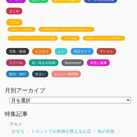
まとめ
コラム
JSSのトロント生活相談室
カナダ政府公認移民コンサルタント白石有紀のビザニュース
メープルエデュケーションのカナダ留学お役立ち情報
トロント不動産
Ayudanteの「GA4: 基本から学ぶ最新分析」
写真・動画
ビジネス
ヒト
英語ライフ
デジタル
スクール
知っ得まめ知識
Sponsored
美容と健康
観光・旅行
住まい
おいしい食情報
月別アーカイブ
月
別
ア
ー
特集記事
カ
イ
グルメ
ブ
おせち
トロントでお刺身が買えるお店
魚の名前