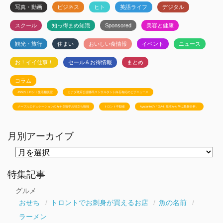
写真・動画
ビジネス
ヒト
英語ライフ
デジタル
スクール
知っ得まめ知識
Sponsored
美容と健康
観光・旅行
住まい
おいしい食情報
イベント
ニュース
お！イイ仕事！
セール＆お得情報
まとめ
コラム
JSSのトロント生活相談室
カナダ政府公認移民コンサルタント白石有紀のビザニュース
メープルエデュケーションのカナダ留学お役立ち情報
トロント不動産
Ayudanteの「GA4: 基本から学ぶ最新分析」
月別アーカイブ
月
別
ア
ー
特集記事
カ
イ
グルメ
ブ
おせち
トロントでお刺身が買えるお店
魚の名前
ラーメン