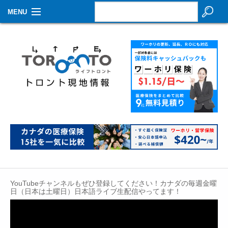
MENU
お知らせ
生活情報
その他
特集
イベントカレンダー
About Us
Contact
YouTubeチャンネルもぜひ登録してください！カナダの毎週金曜
日（日本は土曜日）日本語ライブ生配信やってます！