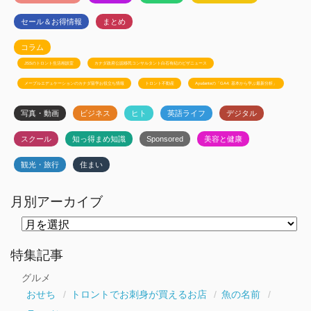
セール＆お得情報
まとめ
コラム
JSSのトロント生活相談室
カナダ政府公認移民コンサルタント白石有紀のビザニュース
メープルエデュケーションのカナダ留学お役立ち情報
トロント不動産
Ayudanteの「GA4: 基本から学ぶ最新分析」
写真・動画
ビジネス
ヒト
英語ライフ
デジタル
スクール
知っ得まめ知識
Sponsored
美容と健康
観光・旅行
住まい
月別アーカイブ
月
別
ア
ー
特集記事
カ
イ
グルメ
ブ
おせち
トロントでお刺身が買えるお店
魚の名前