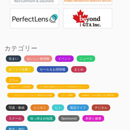
カテゴリー
住まい
おいしい食情報
イベント
ニュース
お！イイ仕事！
セール＆お得情報
まとめ
コラム
JSSのトロント生活相談室
カナダ政府公認移民コンサルタント白石有紀のビザニュース
メープルエデュケーションのカナダ留学お役立ち情報
トロント不動産
Ayudanteの「GA4: 基本から学ぶ最新分析」
写真・動画
ビジネス
ヒト
英語ライフ
デジタル
スクール
知っ得まめ知識
Sponsored
美容と健康
観光・旅行