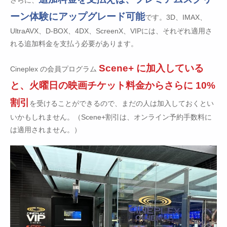
ーン体験にアップグレード可能
です。3D、IMAX、
UltraAVX、D-BOX、4DX、ScreenX、VIPには、それぞれ適用さ
れる追加料金を支払う必要があります。
Scene+ に加入している
Cineplex の会員プログラム
と、火曜日の映画チケット料金からさらに 10%
割引
を受けることができるので、まだの人は加入しておくとい
いかもしれません。（Scene+割引は、オンライン予約手数料に
は適用されません。）