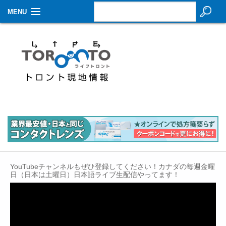
MENU
お知らせ
生活情報
その他
特集
イベントカレンダー
About Us
YouTubeチャンネルもぜひ登録してください！カナダの毎週金曜
Contact
日（日本は土曜日）日本語ライブ生配信やってます！