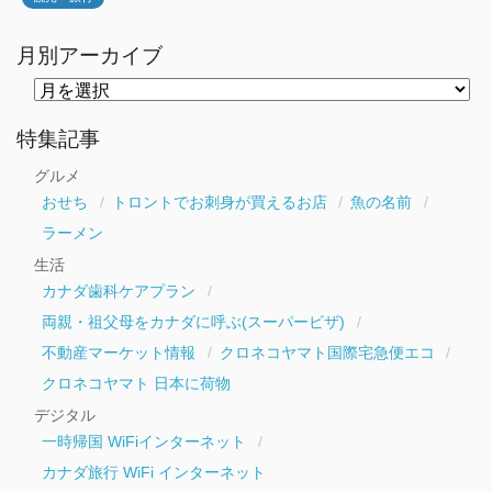
月別アーカイブ
月
別
ア
ー
特集記事
カ
イ
グルメ
ブ
おせち
トロントでお刺身が買えるお店
魚の名前
ラーメン
生活
カナダ歯科ケアプラン
両親・祖父母をカナダに呼ぶ(スーパービザ)
不動産マーケット情報
クロネコヤマト国際宅急便エコ
クロネコヤマト 日本に荷物
デジタル
一時帰国 WiFiインターネット
カナダ旅行 WiFi インターネット