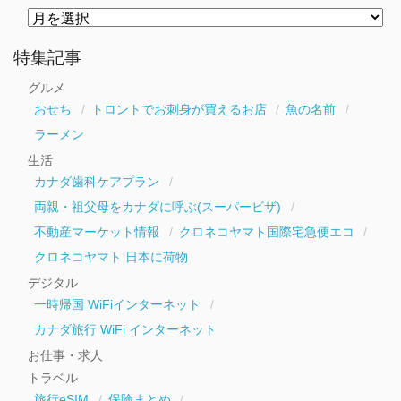
月
別
ア
ー
特集記事
カ
イ
グルメ
ブ
おせち
トロントでお刺身が買えるお店
魚の名前
ラーメン
生活
カナダ歯科ケアプラン
両親・祖父母をカナダに呼ぶ(スーパービザ)
不動産マーケット情報
クロネコヤマト国際宅急便エコ
クロネコヤマト 日本に荷物
デジタル
一時帰国 WiFiインターネット
カナダ旅行 WiFi インターネット
お仕事・求人
トラベル
旅行eSIM
保険まとめ