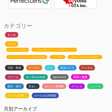
カテゴリー
まとめ
コラム
JSSのトロント生活相談室
カナダ政府公認移民コンサルタント白石有紀のビザニュース
メープルエデュケーションのカナダ留学お役立ち情報
トロント不動産
Ayudanteの「GA4: 基本から学ぶ最新分析」
写真・動画
ビジネス
ヒト
英語ライフ
デジタル
スクール
知っ得まめ知識
Sponsored
美容と健康
観光・旅行
住まい
おいしい食情報
イベント
ニュース
お！イイ仕事！
セール＆お得情報
月別アーカイブ