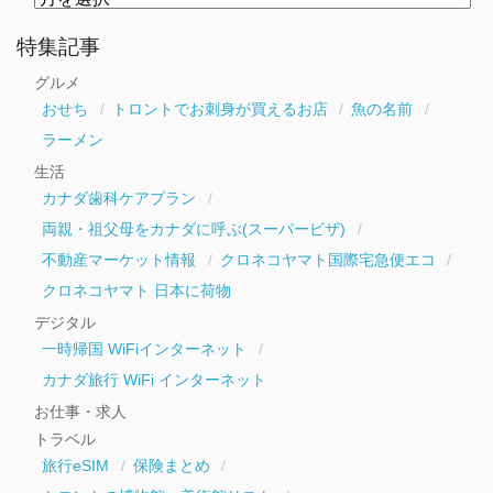
別
ア
ー
特集記事
カ
イ
グルメ
ブ
おせち
トロントでお刺身が買えるお店
魚の名前
ラーメン
生活
カナダ歯科ケアプラン
両親・祖父母をカナダに呼ぶ(スーパービザ)
不動産マーケット情報
クロネコヤマト国際宅急便エコ
クロネコヤマト 日本に荷物
デジタル
一時帰国 WiFiインターネット
カナダ旅行 WiFi インターネット
お仕事・求人
トラベル
旅行eSIM
保険まとめ