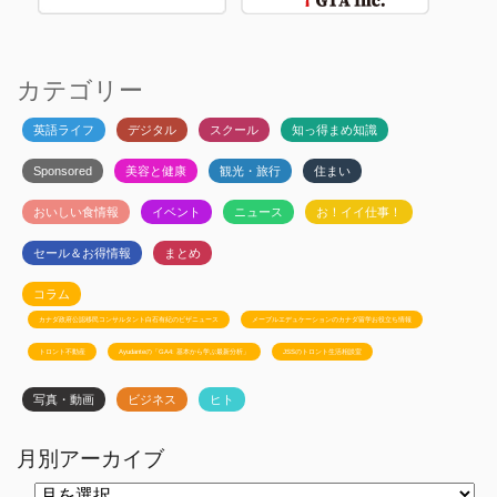
カテゴリー
英語ライフ
デジタル
スクール
知っ得まめ知識
Sponsored
美容と健康
観光・旅行
住まい
おいしい食情報
イベント
ニュース
お！イイ仕事！
セール＆お得情報
まとめ
コラム
カナダ政府公認移民コンサルタント白石有紀のビザニュース
メープルエデュケーションのカナダ留学お役立ち情報
トロント不動産
Ayudanteの「GA4: 基本から学ぶ最新分析」
JSSのトロント生活相談室
写真・動画
ビジネス
ヒト
月別アーカイブ
月