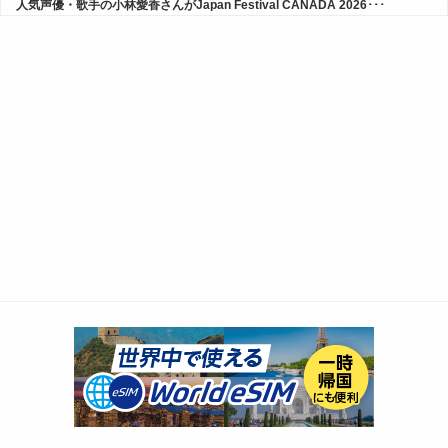
人気声優・歌手の小林愛香さんがJapan Festival CANADA 2026･･･