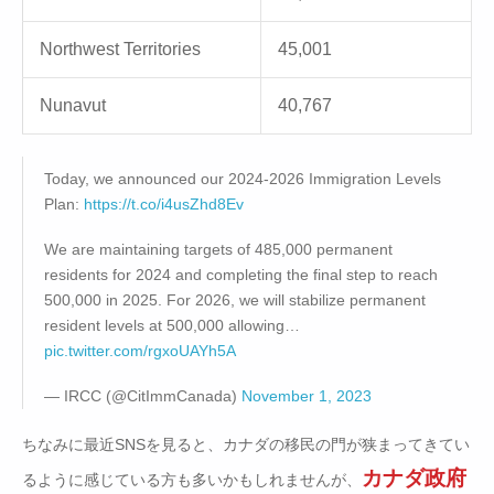
Northwest Territories
45,001
Nunavut
40,767
Today, we announced our 2024-2026 Immigration Levels
Plan:
https://t.co/i4usZhd8Ev
We are maintaining targets of 485,000 permanent
residents for 2024 and completing the final step to reach
500,000 in 2025. For 2026, we will stabilize permanent
resident levels at 500,000 allowing…
pic.twitter.com/rgxoUAYh5A
— IRCC (@CitImmCanada)
November 1, 2023
ちなみに最近SNSを見ると、カナダの移民の門が狭まってきてい
カナダ政府
るように感じている方も多いかもしれませんが、