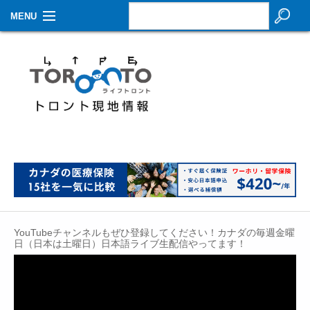
MENU
お知らせ
生活情報
その他
特集
イベントカレンダー
About Us
YouTubeチャンネルもぜひ登録してください！カナダの毎週金曜
Contact
日（日本は土曜日）日本語ライブ生配信やってます！