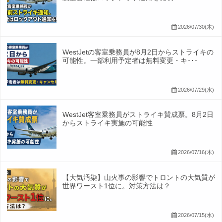
2026/07/30(木)
WestJetの客室乗務員が8月2日からストライキの
可能性。一部利用予定者は無料変更・キ･･･
2026/07/29(水)
WestJet客室乗務員がストライキ賛成票。8月2日
からストライキ実施の可能性
2026/07/16(木)
【大気汚染】山火事の影響でトロントの大気質が
世界ワースト1位に。対策方法は？
2026/07/15(水)