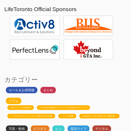
LifeToronto Official Sponsors
カテゴリー
セール＆お得情報
まとめ
コラム
JSSのトロント生活相談室
カナダ政府公認移民コンサルタント白石有紀のビザニュース
メープルエデュケーションのカナダ留学お役立ち情報
トロント不動産
Ayudanteの「GA4: 基本から学ぶ最新分析」
写真・動画
ビジネス
ヒト
英語ライフ
デジタル