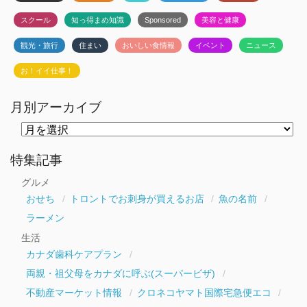
スクール
知っ得まめ知識
Sponsored
美容と健康
観光・旅行
住まい
おいしい食情報
イベント
ニュース
お！イイ仕事！
月別アーカイブ
月
別
ア
ー
特集記事
カ
イ
グルメ
ブ
おせち
トロントでお刺身が買えるお店
魚の名前
ラーメン
生活
カナダ歯科ケアプラン
両親・祖父母をカナダに呼ぶ(スーパービザ)
不動産マーケット情報
クロネコヤマト国際宅急便エコ