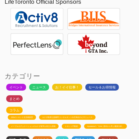
LifeToronto Official Sponsors
カテゴリー
イベント
ニュース
お！イイ仕事！
セール＆お得情報
まとめ
コラム
JSSのトロント生活相談室
カナダ政府公認移民コンサルタント白石有紀のビザニュース
メープルエデュケーションのカナダ留学お役立ち情報
トロント不動産
Ayudanteの「GA4: 基本から学ぶ最新分析」