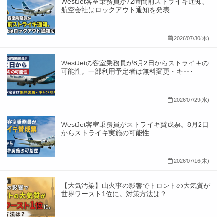
WestJet客室乗務員が72時間前ストライキ通知、
航空会社はロックアウト通知を発表
2026/07/30(木)
WestJetの客室乗務員が8月2日からストライキの
可能性。一部利用予定者は無料変更・キ･･･
2026/07/29(水)
WestJet客室乗務員がストライキ賛成票。8月2日
からストライキ実施の可能性
2026/07/16(木)
【大気汚染】山火事の影響でトロントの大気質が
世界ワースト1位に。対策方法は？