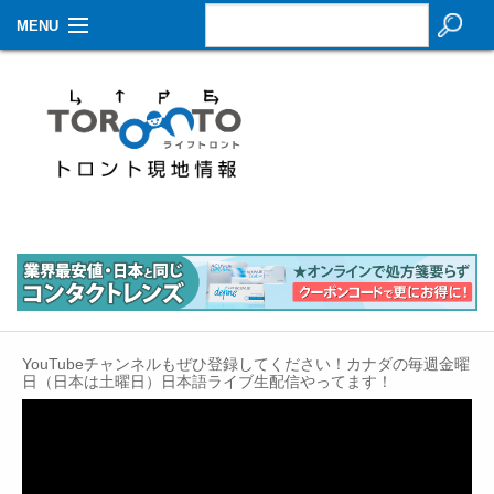
MENU
お知らせ
生活情報
その他
特集
イベントカレンダー
About Us
YouTubeチャンネルもぜひ登録してください！カナダの毎週金曜
Contact
日（日本は土曜日）日本語ライブ生配信やってます！