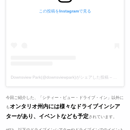
この投稿をInstagramで見る
Downsview Park(@downsviewpark)がシェアした投稿
–
2020年
今回ご紹介した、「シティー・ビュー・ドライブ・イン」以外に
オンタリオ州内には様々なドライブインシア
も
ターがあり、イベントなども予定
されています。
ぜひ、以下のドライブインシアターやドライブインでのイベント