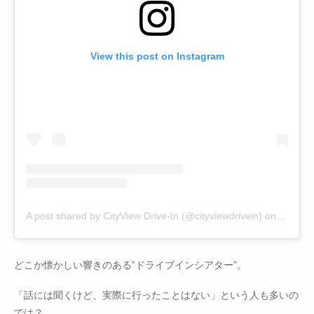
View this post on Instagram
A post shared by CityView Drive-In (@cityviewdrivein)
on
Jun 30,
どこか懐かしい響きのある”ドライブインシアター”。
「話には聞くけど、実際に行ったことはない」という人も多いの
では？