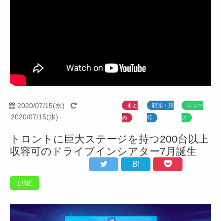
2020/07/15(水)
まと
観光・旅
ニュー
2020/07/15(水)
め
行
ス
トロントに巨大ステージを持つ200台以上
収容可のドライブインシアター7月誕生
B!
LINE