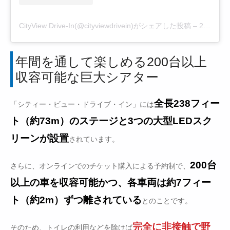
CityView Drive-In(@cityviewdrivein)がシェアした投稿
–
2020年 7月月5日午前10時56分PDT
年間を通して楽しめる200台以上
収容可能な巨大シアター
全長238フィー
「シティー・ビュー・ドライブ・イン」には
ト（約73m）のステージと3つの大型LEDスク
リーンが設置
されています。
200台
さらに、オンラインでのチケット購入による予約制で、
以上の車を収容可能かつ、各車両は約7フィー
ト（約2m）ずつ離されている
とのことです。
完全に非接触で野
そのため、トイレの利用などを除けば