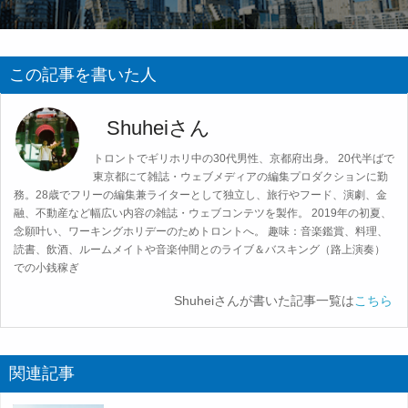
この記事を書いた人
Shuheiさん
トロントでギリホリ中の30代男性、京都府出身。 20代半ばで
東京都にて雑誌・ウェブメディアの編集プロダクションに勤
務。28歳でフリーの編集兼ライターとして独立し、旅行やフード、演劇、金
融、不動産など幅広い内容の雑誌・ウェブコンテツを製作。 2019年の初夏、
念願叶い、ワーキングホリデーのためトロントへ。 趣味：音楽鑑賞、料理、
読書、飲酒、ルームメイトや音楽仲間とのライブ＆バスキング（路上演奏）
での小銭稼ぎ
Shuheiさんが書いた記事一覧は
こちら
関連記事