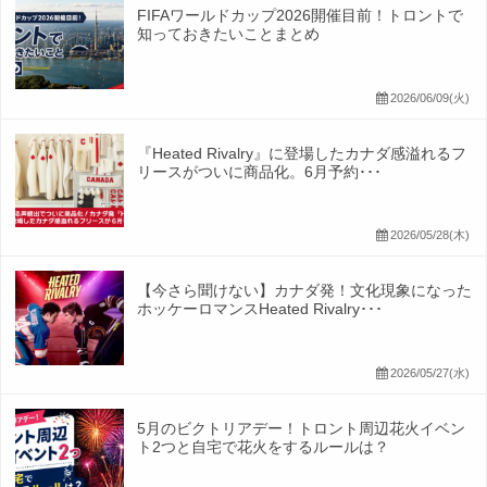
FIFAワールドカップ2026開催目前！トロントで
知っておきたいことまとめ
2026/06/09(火)
『Heated Rivalry』に登場したカナダ感溢れるフ
リースがついに商品化。6月予約･･･
2026/05/28(木)
【今さら聞けない】カナダ発！文化現象になった
ホッケーロマンスHeated Rivalry･･･
2026/05/27(水)
5月のビクトリアデー！トロント周辺花火イベン
ト2つと自宅で花火をするルールは？