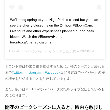
We’ll bring spring to you. High Park is closed but you can
see the cherry blossoms on the 24 hour #BloomCam.
Live tours and other experiences planned during peak
bloom. Watch the #BloomAtHome:
toronto.ca/cherryblossoms
City of Toronto
(@cityofto)がシェアした投稿 –
2020年 4月月29日午前10時30分PDT
トロント市は外出自粛を推奨するために、桜のシーズンが終わる
まで
Twitter
、
Instagram
、
Facebook
など各SNSでハイパークの桜
の様子を配信することを計画していますよ。
また、以下はYouTubeでハイパークの桜をライブ配信しているも
のになります。
開花のピークシーズンに入ると、園内を散歩し