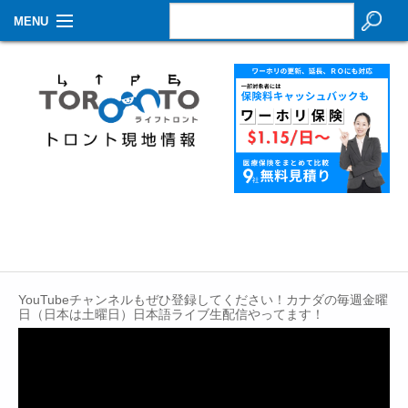
MENU
お知らせ
生活情報
その他
特集
イベントカレンダー
About Us
YouTubeチャンネルもぜひ登録してください！カナダの毎週金曜
Contact
日（日本は土曜日）日本語ライブ生配信やってます！