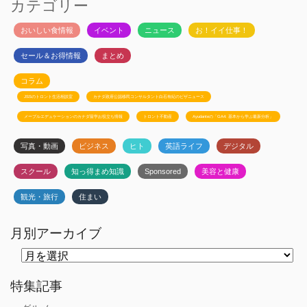
カテゴリー
おいしい食情報
イベント
ニュース
お！イイ仕事！
セール＆お得情報
まとめ
コラム
JSSのトロント生活相談室
カナダ政府公認移民コンサルタント白石有紀のビザニュース
メープルエデュケーションのカナダ留学お役立ち情報
トロント不動産
Ayudanteの「GA4: 基本から学ぶ最新分析」
写真・動画
ビジネス
ヒト
英語ライフ
デジタル
スクール
知っ得まめ知識
Sponsored
美容と健康
観光・旅行
住まい
月別アーカイブ
月
別
ア
ー
特集記事
カ
イ