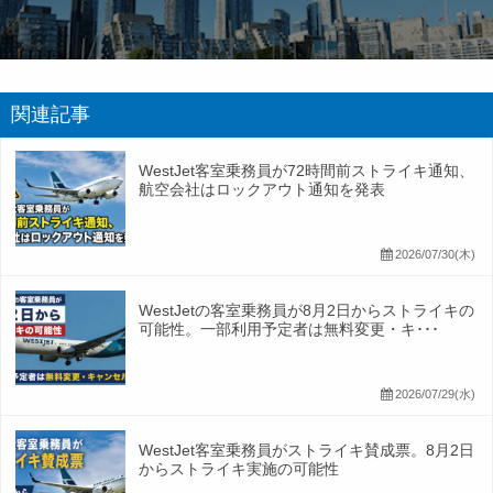
関連記事
WestJet客室乗務員が72時間前ストライキ通知、
航空会社はロックアウト通知を発表
2026/07/30(木)
WestJetの客室乗務員が8月2日からストライキの
可能性。一部利用予定者は無料変更・キ･･･
2026/07/29(水)
WestJet客室乗務員がストライキ賛成票。8月2日
からストライキ実施の可能性