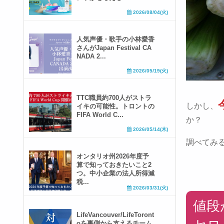
2026/08/04(火)
人気声優・歌手の小林愛香
さんがJapan Festival CA
NADA 2...
2026/05/19(火)
TTC職員約700人がストラ
しかし、
イキの可能性。トロントの
FIFA World C...
か？
2026/05/14(木)
調べてみ
オンタリオ州2026年度予
算で知っておきたいこと2
つ。中小企業の法人所得減
税...
2026/03/31(火)
値段
LifeVancouver/LifeToront
oを裏側から支えるチーム