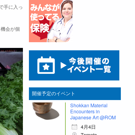
で手に入っ
る機会が個
開催予定のイベント
Shokkan Material
Encounters in
Japanese Art @ROM
4月4日
Toronto