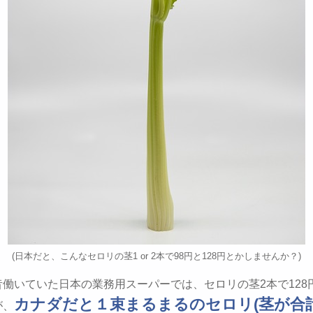
(日本だと、こんなセロリの茎1 or 2本で98円と128円とかしませんか？)
昔働いていた日本の業務用スーパーでは、セロリの茎2本で128
カナダだと１束まるまるのセロリ(茎が合計
が、