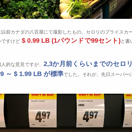
は以前カナダの八百屋にて撮影したもの。セロリのプライスカ
$ 0.99 LB (1パウンドで99セント)
いですけど
と書
2,3か月前くらいまでのセロ
個人的な意見ですが、
99 ～ $ 1.99 LB が標準
でした。それが、先日スーパー