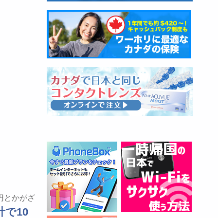
円とかがざ
で10