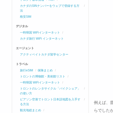
カナダのSINナンバーをウェブで登録する方
法
格安SIM
デジタル
一時帰国 WiFiインターネット
カナダ旅行 WiFi インターネット
エージェント
アクティベイトカナダ留学センター
トラベル
旅行eSIM
保険まとめ
トロントの博物館・美術館リスト
一時帰国 WiFiインターネット
トロントのレンタサイクル「バイクシェア」
の使い方
ピアソン空港でトロント日本語地図を入手す
例えば、
る方法
らでした
観光地総まとめ