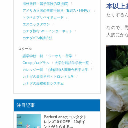
海外旅行・留学保険(AIG損保)
本以上あ
アメリカ入国の事前手続き（ESTA・I-94W）
たりする
トラベルプリペイドカード
エスニックタウン
なので、野
カナダ旅行 WiFi インターネット
人的にか
カナダeTA申請方法
スクール
語学学校一覧
ワーホリ・留学
Co-opプログラム
大学付属語学学校一覧
カレッジ一覧
(通信制)人間総合科学大学
カナダの最高学府・トロント大学
カナダの義務教育システム
注目記事
PerfectLensのコンタクト
レンズ10％OFF＋10ポイ
ントがもらえる...