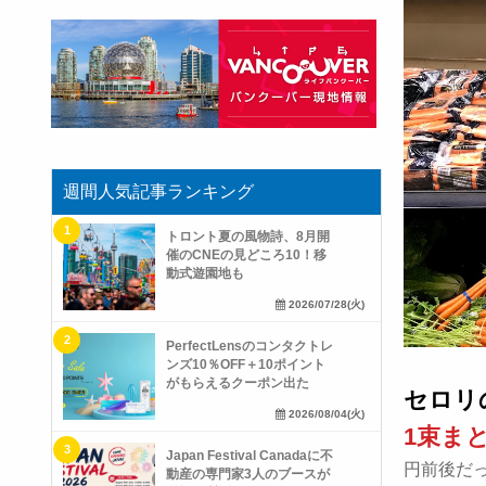
週間人気記事ランキング
トロント夏の風物詩、8月開
催のCNEの見どころ10！移
動式遊園地も
2026/07/28(火)
PerfectLensのコンタクトレ
ンズ10％OFF＋10ポイント
がもらえるクーポン出た
セロリの
2026/08/04(火)
1束まと
Japan Festival Canadaに不
円前後だ
動産の専門家3人のブースが