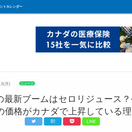
ントカレンダー
13(月)
ニュース
の最新ブームはセロリジュース？
の価格がカナダで上昇している理
B!
LINE