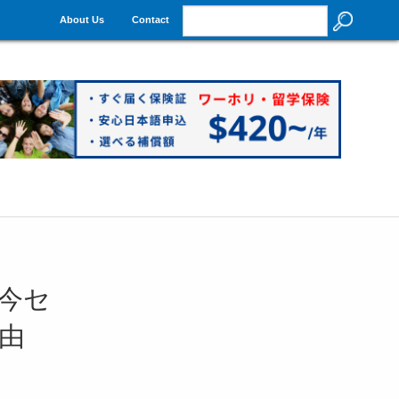
About Us
Contact
今セ
由