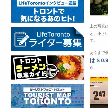
上の写真
と、小さ
す。
あくまで
は $ 0.
ら、