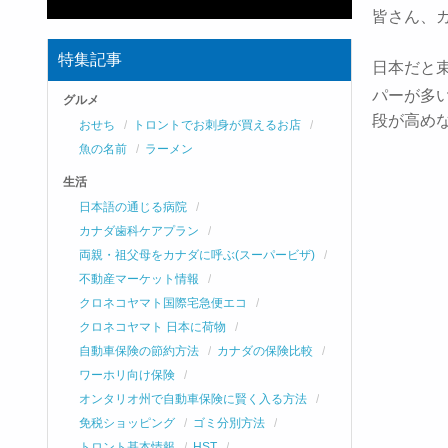
皆さん、
特集記事
日本だと
パーが多
グルメ
段が高め
おせち
トロントでお刺身が買えるお店
魚の名前
ラーメン
生活
日本語の通じる病院
カナダ歯科ケアプラン
両親・祖父母をカナダに呼ぶ(スーパービザ)
不動産マーケット情報
クロネコヤマト国際宅急便エコ
クロネコヤマト 日本に荷物
自動車保険の節約方法
カナダの保険比較
ワーホリ向け保険
オンタリオ州で自動車保険に賢く入る方法
免税ショッピング
ゴミ分別方法
トロント基本情報
HST