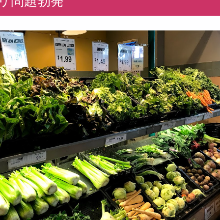
リ問題勃発