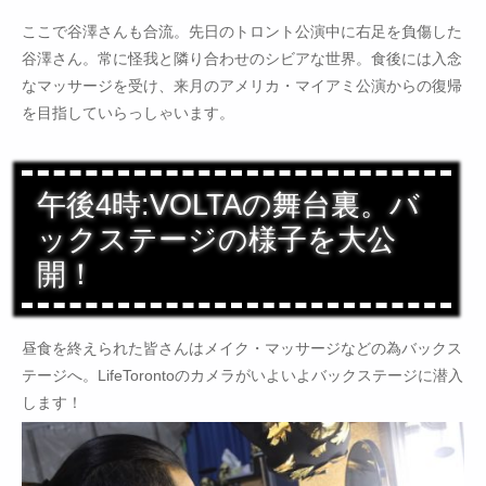
ここで谷澤さんも合流。先日のトロント公演中に右足を負傷した
谷澤さん。常に怪我と隣り合わせのシビアな世界。食後には入念
なマッサージを受け、来月のアメリカ・マイアミ公演からの復帰
を目指していらっしゃいます。
午後4時:VOLTAの舞台裏。バ
ックステージの様子を大公
開！
昼食を終えられた皆さんはメイク・マッサージなどの為バックス
テージへ。LifeTorontoのカメラがいよいよバックステージに潜入
します！