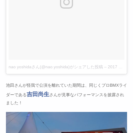
nao yoshidaさん(@nao.yoshida)がシェアした投稿
–
2017 10月 4 12:58午前 PDT
池田さんが怪我で公演を離れていた期間は、同じくプロBMXライ
吉田尚生
ダーである
さんが見事なパフォーマンスを披露され
ました！