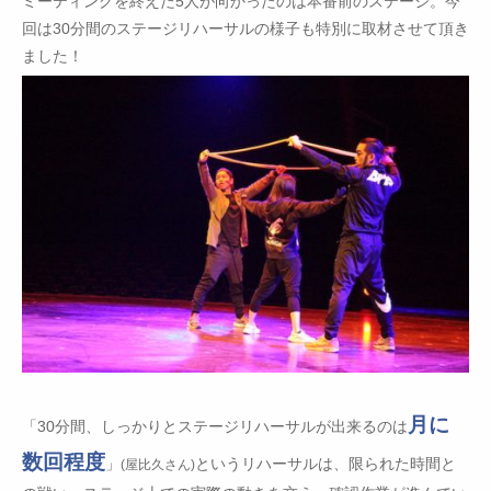
ミーティングを終えた5人が向かったのは本番前のステージ。今
回は30分間のステージリハーサルの様子も特別に取材させて頂き
ました！
月に
「30分間、しっかりとステージリハーサルが出来るのは
数回程度
」
というリハーサルは、限られた時間と
(屋比久さん)