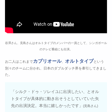
谷澤さん、見島さんはオルトタイプのメンバーの一員として、シンガポール
のテレビ番組にも出演。
カプリオール
オルトタイプ
お二人はこれまで
、
という
別々のチームに分かれ、日本のダブルダッチ界を牽引してきまし
た。
「シルク・ドゥ・ソレイユに出演したい、とオル
トタイプが具体的に動き出そうとしていていた矢
先の出演決定。本当に嬉しかったです」
(見島さん)