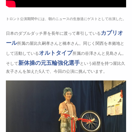
トロント公演期間中には、朝のニュースの生放送にゲストとして出演した。
カプリオ
日本のダブルダッチ界を長年に渡って牽引している
ール
所属の屋比久嗣孝さんと橋本さん。同じく関西を本拠地と
オルトタイプ
して活動している
所属の谷澤さんと見島さん。
新体操の元五輪強化選手
そして
という経歴を持つ屋比久
友子さんを加えた5人で、今回の公演に挑んでいます。