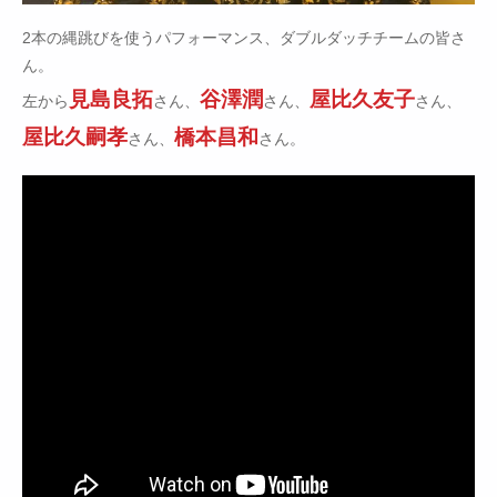
2本の縄跳びを使うパフォーマンス、ダブルダッチチームの皆さ
ん。
見島良拓
谷澤潤
屋比久友子
左から
さん、
さん、
さん、
屋比久嗣孝
橋本昌和
さん、
さん。