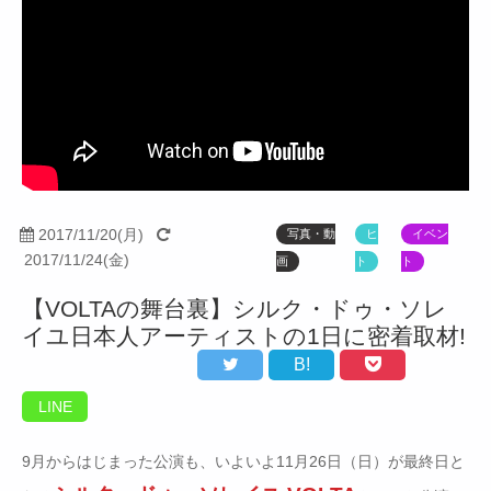
2017/11/20(月)
写真・動
ヒ
イベン
2017/11/24(金)
画
ト
ト
【VOLTAの舞台裏】シルク・ドゥ・ソレ
イユ日本人アーティストの1日に密着取材!
B!
LINE
9月からはじまった公演も、いよいよ11月26日（日）が最終日と