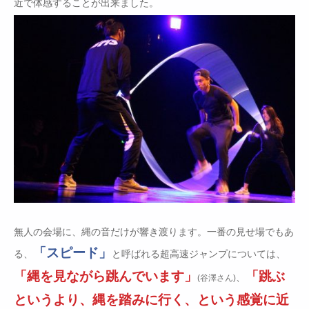
近で体感することが出来ました。
無人の会場に、縄の音だけが響き渡ります。一番の見せ場でもあ
「スピード」
る、
と呼ばれる超高速ジャンプについては、
「縄を見ながら跳んでいます」
「跳ぶ
、
(谷澤さん)
というより、縄を踏みに行く、という感覚に近