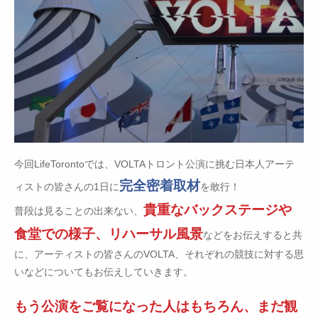
今回LifeTorontoでは、VOLTAトロント公演に挑む日本人アーテ
完全密着取材
ィストの皆さんの1日に
を敢行！
貴重なバックステージや
普段は見ることの出来ない、
食堂での様子、リハーサル風景
などをお伝えすると共
に、アーティストの皆さんのVOLTA、それぞれの競技に対する思
いなどについてもお伝えしていきます。
もう公演をご覧になった人はもちろん、まだ観