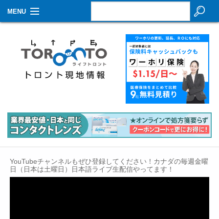
MENU
お知らせ
生活情報
その他
特集
イベントカレンダー
About Us
YouTubeチャンネルもぜひ登録してください！カナダの毎週金曜
Contact
日（日本は土曜日）日本語ライブ生配信やってます！