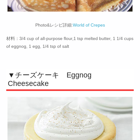
Photo&レシピ詳細:
World of Crepes
材料：3/4 cup of all-purpose flour,1 tsp melted butter, 1 1/4 cups
of eggnog, 1 egg, 1/4 tsp of salt
▼チーズケーキ Eggnog
Cheesecake