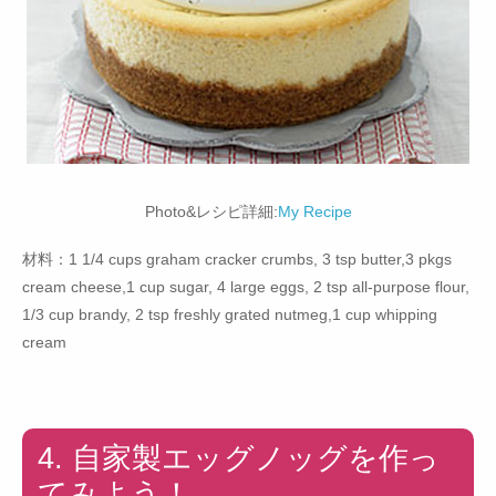
Photo&レシピ詳細:
My Recipe
材料：1 1/4 cups graham cracker crumbs, 3 tsp butter,3 pkgs
cream cheese,1 cup sugar, 4 large eggs, 2 tsp all-purpose flour,
1/3 cup brandy, 2 tsp freshly grated nutmeg,1 cup whipping
cream
4. 自家製エッグノッグを作っ
てみよう！