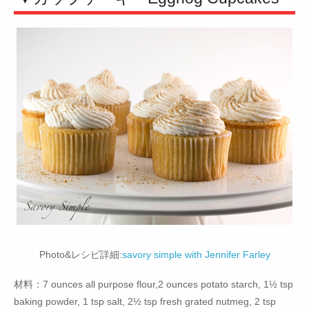
Photo&レシピ詳細:
savory simple with Jennifer Farley
材料：7 ounces all purpose flour,2 ounces potato starch, 1½ tsp
baking powder, 1 tsp salt, 2½ tsp fresh grated nutmeg, 2 tsp