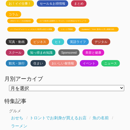
お！イイ仕事！
セール＆お得情報
まとめ
コラム
JSSのトロント生活相談室
カナダ政府公認移民コンサルタント白石有紀のビザニュース
メープルエデュケーションのカナダ留学お役立ち情報
トロント不動産
Ayudanteの「GA4: 基本から学ぶ最新分析」
写真・動画
ビジネス
ヒト
英語ライフ
デジタル
スクール
知っ得まめ知識
Sponsored
美容と健康
観光・旅行
住まい
おいしい食情報
イベント
ニュース
月別アーカイブ
月
別
ア
ー
特集記事
カ
イ
グルメ
ブ
おせち
トロントでお刺身が買えるお店
魚の名前
ラーメン