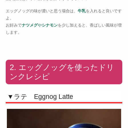
エッグノッグの味が濃いと思う場合は、
牛乳
を入れると良いです
よ。
お好みで
ナツメグ
や
シナモン
を少し加えると、香ばしい風味が増
します。
2. エッグノッグを使ったドリ
ンクレシピ
▼ラテ Eggnog Latte