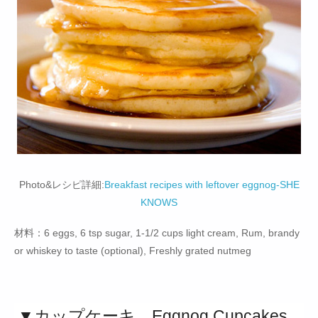
Photo&レシピ詳細:
Breakfast recipes with leftover eggnog-SHE
KNOWS
材料：6 eggs, 6 tsp sugar, 1-1/2 cups light cream, Rum, brandy
or whiskey to taste (optional), Freshly grated nutmeg
▼カップケーキ Eggnog Cupcakes