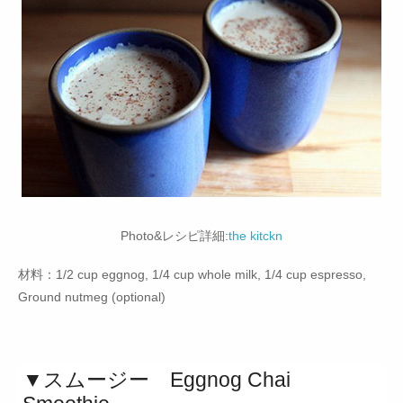
Photo&レシピ詳細:
the kitckn
材料：1/2 cup eggnog, 1/4 cup whole milk, 1/4 cup espresso,
Ground nutmeg (optional)
▼スムージー Eggnog Chai