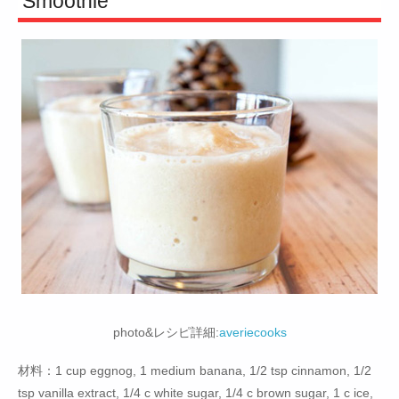
Smoothie
photo&レシピ詳細:
averiecooks
材料：1 cup eggnog, 1 medium banana, 1/2 tsp cinnamon, 1/2
tsp vanilla extract, 1/4 c white sugar, 1/4 c brown sugar, 1 c ice,