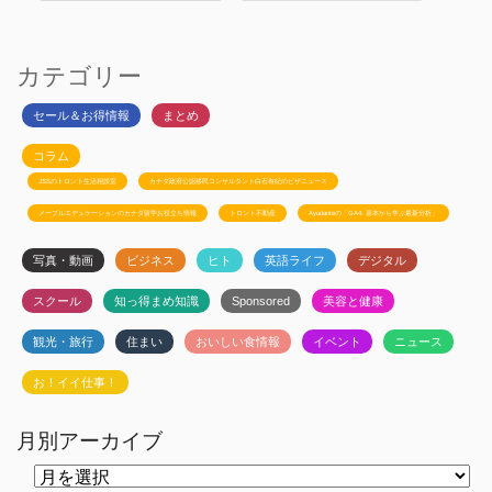
カテゴリー
セール＆お得情報
まとめ
コラム
JSSのトロント生活相談室
カナダ政府公認移民コンサルタント白石有紀のビザニュース
メープルエデュケーションのカナダ留学お役立ち情報
トロント不動産
Ayudanteの「GA4: 基本から学ぶ最新分析」
写真・動画
ビジネス
ヒト
英語ライフ
デジタル
スクール
知っ得まめ知識
Sponsored
美容と健康
観光・旅行
住まい
おいしい食情報
イベント
ニュース
お！イイ仕事！
月別アーカイブ
月
別