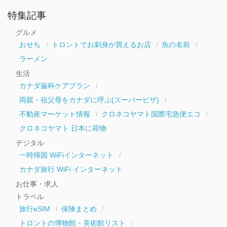
ア
ー
特集記事
カ
イ
グルメ
ブ
おせち
トロントでお刺身が買えるお店
魚の名前
ラーメン
生活
カナダ歯科ケアプラン
両親・祖父母をカナダに呼ぶ(スーパービザ)
不動産マーケット情報
クロネコヤマト国際宅急便エコ
クロネコヤマト 日本に荷物
デジタル
一時帰国 WiFiインターネット
カナダ旅行 WiFi インターネット
お仕事・求人
トラベル
旅行eSIM
保険まとめ
トロントの博物館・美術館リスト