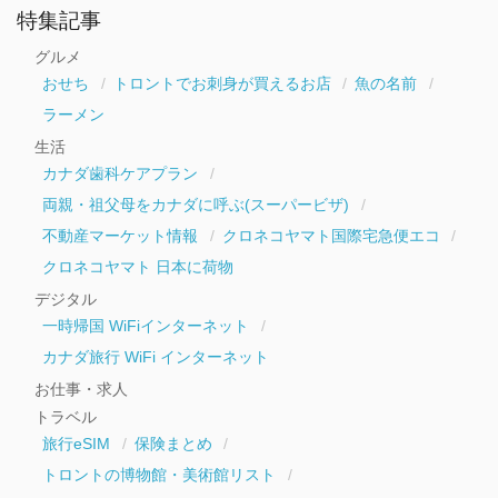
ー
特集記事
カ
イ
グルメ
ブ
おせち
トロントでお刺身が買えるお店
魚の名前
ラーメン
生活
カナダ歯科ケアプラン
両親・祖父母をカナダに呼ぶ(スーパービザ)
不動産マーケット情報
クロネコヤマト国際宅急便エコ
クロネコヤマト 日本に荷物
デジタル
一時帰国 WiFiインターネット
カナダ旅行 WiFi インターネット
お仕事・求人
トラベル
旅行eSIM
保険まとめ
トロントの博物館・美術館リスト