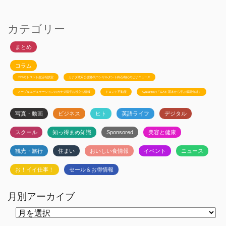
カテゴリー
まとめ
コラム
JSSのトロント生活相談室
カナダ政府公認移民コンサルタント白石有紀のビザニュース
メープルエデュケーションのカナダ留学お役立ち情報
トロント不動産
Ayudanteの「GA4: 基本から学ぶ最新分析」
写真・動画
ビジネス
ヒト
英語ライフ
デジタル
スクール
知っ得まめ知識
Sponsored
美容と健康
観光・旅行
住まい
おいしい食情報
イベント
ニュース
お！イイ仕事！
セール＆お得情報
月別アーカイブ
月
別
ア