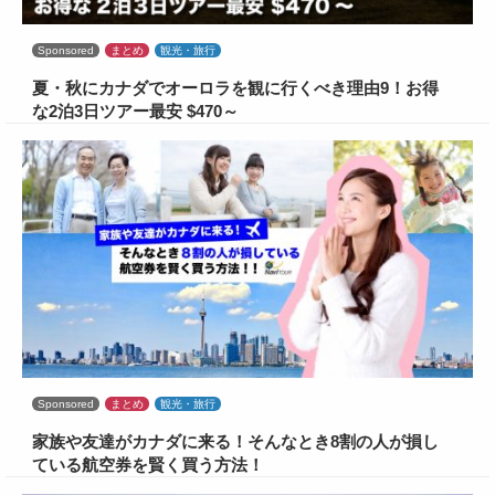
Sponsored
まとめ
観光・旅行
夏・秋にカナダでオーロラを観に行くべき理由9！お得
な2泊3日ツアー最安 $470～
Sponsored
まとめ
観光・旅行
家族や友達がカナダに来る！そんなとき8割の人が損し
ている航空券を賢く買う方法！