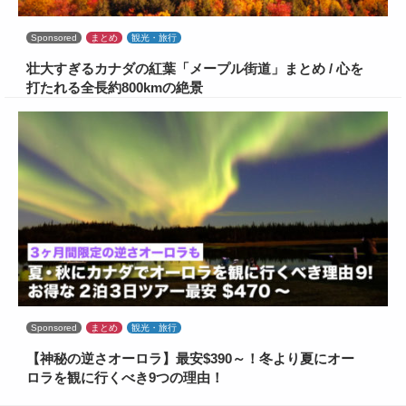
Sponsored
まとめ
観光・旅行
壮大すぎるカナダの紅葉「メープル街道」まとめ / 心を
打たれる全長約800kmの絶景
Sponsored
まとめ
観光・旅行
【神秘の逆さオーロラ】最安$390～！冬より夏にオー
ロラを観に行くべき9つの理由！