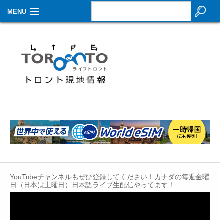
MENU
お知らせ
生活情報
その他
特集
イベントカレンダー
About Us
Contact
YouTubeチャンネルもぜひ登録してください！カナダの毎週金曜
日（日本は土曜日）日本語ライブ生配信やってます！