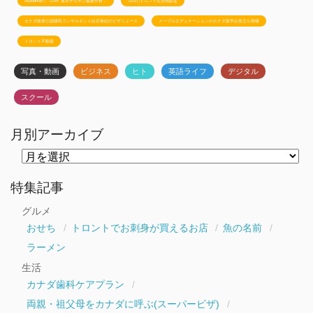
Ayudanteの「GA4: 基本から学ぶ最新分析」
JSSのトロント生活相談室
カナダ政府公認移民コンサルタント白石有紀のビザニュース
メープルエデュケーションのカナダ留学お役立ち情報
トロント不動産
写真・動画
ビジネス
ヒト
英語ライフ
デジタル
スクール
月別アーカイブ
月
別
ア
ー
特集記事
カ
イ
グルメ
ブ
おせち
トロントでお刺身が買えるお店
魚の名前
ラーメン
生活
カナダ歯科ケアプラン
両親・祖父母をカナダに呼ぶ(スーパービザ)