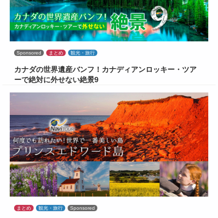
Sponsored
まとめ
観光・旅行
カナダの世界遺産バンフ！カナディアンロッキー・ツア
ーで絶対に外せない絶景9
まとめ
観光・旅行
Sponsored